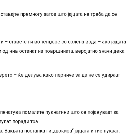
 ставајте премногу затоа што јајцата не треба да се
и – ставете ги во тенџере со солена вода – ако јајцата
ои од нив останат на површината, веројатно значи дека
ерето – ќе делува како перниче за да не се удираат
апечатува помалите пукнатини што се појавуваат за
лупат поради тоа.
. Ваквата постапка ги „шокира“ јајцата и тие пукаат.