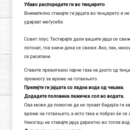
Убаво распоредете ги во тенџерето
Внимателно ставајте ги јајцата во тенџерето и не
удираат меѓусебе.
Совет плус: Тестирајте дали вашите јајца се свеж
потонат, тоа значи дека се свежи. Ако, пак, нек
се расипани.
Ставете превиткано парче газа на дното од тенџ
премногу за време на готвењето.
Прелијте ги јајцата со ладна вода од чешма.
Додадете половина лажичка сол во водата.
Ова може да помогне да не пукаат бидејќи ги з
време на готвењето, а исто така и побрзо ќе се 
Никогаш не ставајте јајца директно во топла вода