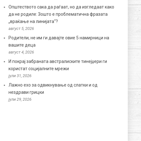
Општеството сака да раѓаат, но да изгледаат како
да не родиле: Зошто е проблематична фразата
„враќање на линијата“?
август 5, 2026
Родители, не им ги давајте овие 5 намирници на
вашите деца
август 4, 2026
И покрај забраната австралиските тинејџери ги
користат социјалните мрежи
јули 31, 2026
Лажно ехо за одвикнување од слатки и од
нездрави грицки
јули 29, 2026