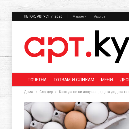
ПЕТОК, АВГУСТ 7, 2026
Маркетинг
Архива
ПОЧЕТНА
ГОТВАМ И СЛИКАМ
МЕНИ
ДЕС
Дома
Слајдер
Како да не ви испукаат јајцата додека ги 