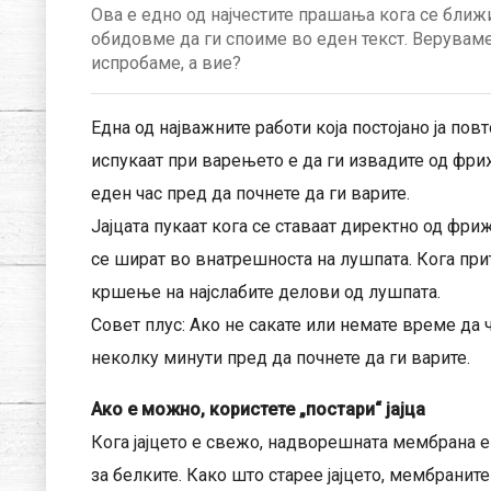
Ова е едно од најчестите прашања кога се ближи
обидовме да ги споиме во еден текст. Веруваме
испробаме, а вие?
Една од најважните работи која постојано ја повт
испукаат при варењето е да ги извадите од фри
еден час пред да почнете да ги варите.
Јајцата пукаат кога се ставаат директно од фри
се шират во внатрешноста на лушпата. Кога при
кршење на најслабите делови од лушпата.
Совет плус: Ако не сакате или немате време да ч
неколку минути пред да почнете да ги варите.
Ако е можно, користете „постари“ јајца
Кога јајцето е свежо, надворешната мембрана е
за белките. Како што старее јајцето, мембранит