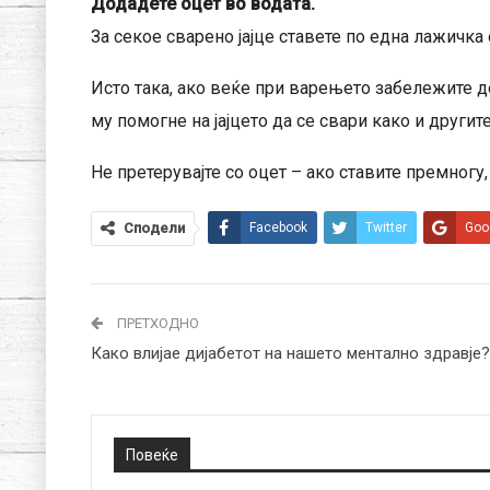
Додадете оцет во водата.
За секое сварено јајце ставете по една лажичка 
Исто така, ако веќе при варењето забележите де
му помогне на јајцето да се свари како и другите 
Не претерувајте со оцет – ако ставите премногу,
Сподели
Facebook
Twitter
Goo
ПРЕТХОДНО
Како влијае дијабетот на нашето ментално здравје?
Повеќе