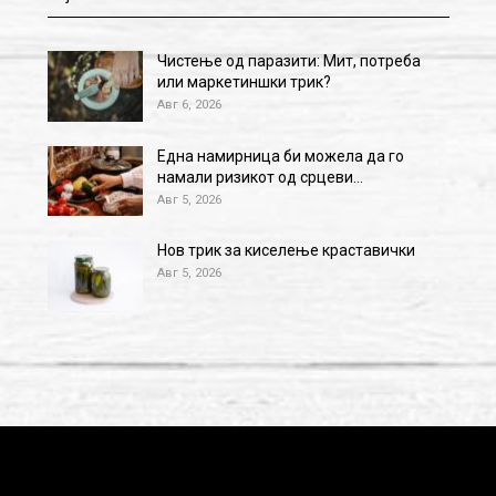
Чистење од паразити: Мит, потреба
или маркетиншки трик?
Авг 6, 2026
Една намирница би можела да го
намали ризикот од срцеви…
Авг 5, 2026
Нов трик за киселење краставички
Авг 5, 2026