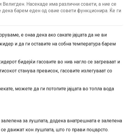
 Велигден. Насекаде има различни совети, а ние се
 дека барем еден од овие совети функционира. Ќе ги
оруваме, е онаа дека ако сакате јајцата да не ви
жидер и да ги оставите на собна температура барем
жидерот бидејќи гасовите во нив нагло се загреваат и
тисокот станува превисок, гасовите излегуваат со
екате, можете да ги потопите јајцата во топла вода
 залепена за лушпата, додека внатрешната е залепена
е се движат кон лушпата, што го прави поцврсто.