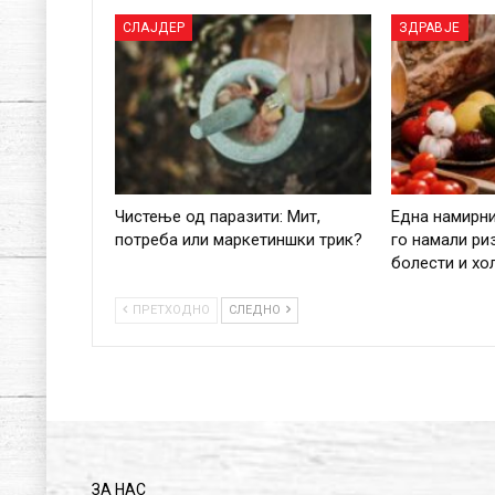
СЛАЈДЕР
ЗДРАВЈЕ
Чистење од паразити: Мит,
Една намирн
потреба или маркетиншки трик?
го намали ри
болести и хо
ПРЕТХОДНО
СЛЕДНО
ЗА НАС