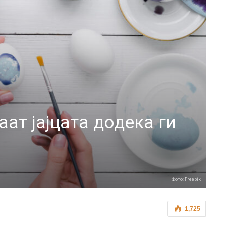
аат јајцата додека ги
Фото: Freepik
1,725