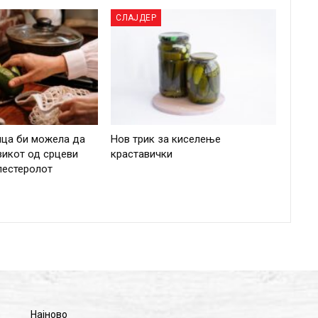
СЛАЈДЕР
ица би можела да
Нов трик за киселење
зикот од срцеви
краставички
лестеролот
Најново