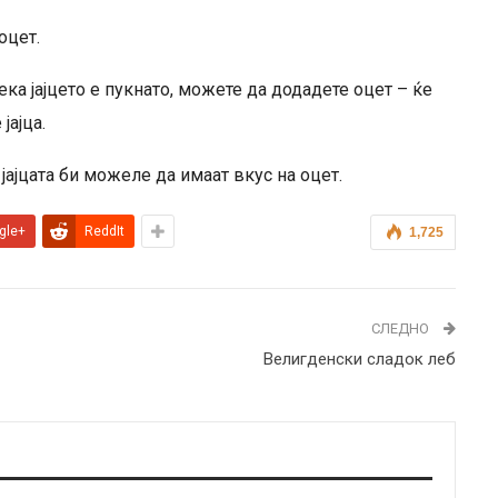
оцет.
ка јајцето е пукнато, можете да додадете оцет – ќе
јајца.
 јајцата би можеле да имаат вкус на оцет.
gle+
ReddIt
1,725
СЛЕДНО
Велигденски сладок леб