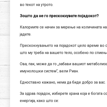
во текот на утрото.
Зошто да не го прескокнувате појадокот?
Калориите се начин за мерење на количината на 
јадете.
Прескокнувањето на појадокот цело време во с
што му треба на вашето тело, особено по спиење
Ова, пак, може да го „забави вашиот метаболиза
имунолошки систем“, вели Риан.
Едноставно кажано, нема да биде добро за вас.
За здрав појадок, изберете храна која е богата 
енергија, како што се: