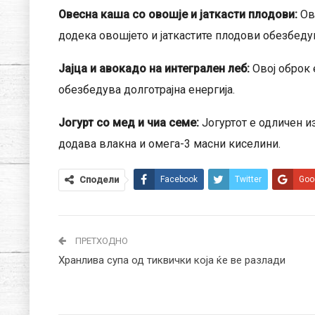
Овесна каша со овошје и јаткасти плодови:
Ов
додека овошјето и јаткастите плодови обезбеду
Јајца и авокадо на интегрален леб:
Овој оброк 
обезбедува долготрајна енергија.
Јогурт со мед и чиа семе:
Јогуртот е одличен и
додава влакна и омега-3 масни киселини.
Сподели
Facebook
Twitter
Goo
ПРЕТХОДНО
Хранлива супа од тиквички која ќе ве разлади