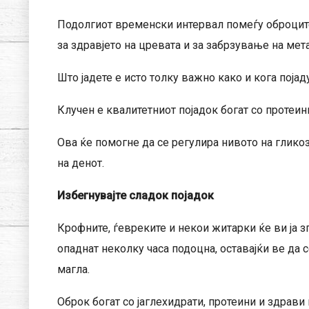
Подолгиот временски интервал помеѓу оброците
за здравјето на цревата и за забрзување на мет
Што јадете е исто толку важно како и кога појад
Клучен е квалитетниот појадок богат со протеин
Ова ќе помогне да се регулира нивото на гликоза
на денот.
Избегнувајте сладок појадок
Крофните, ѓевреките и некои житарки ќе ви ја з
опаднат неколку часа подоцна, оставајќи ве да 
магла.
Оброк богат со јаглехидрати, протеини и здрави