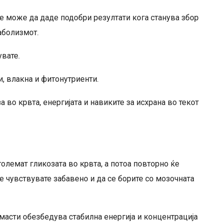
 може да даде подобри резултати кога станува збор
аболизмот.
увате.
и, влакна и фитонутриенти.
 во крвта, енергијата и навиките за исхрана во текот
големат гликозата во крвта, а потоа повторно ќе
се чувствувате забавено и да се борите со мозочната
 масти обезбедува стабилна енергија и концентрација