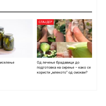
СЛАЈДЕР
киселење
Од лечење брадавици до
подготовка на сирење – како се
користи „млекото“ од смокви?