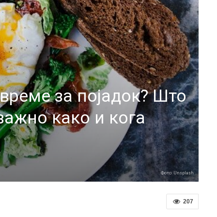
 време за појадок? Што
 важно како и кога
Фото: Unsplash
207