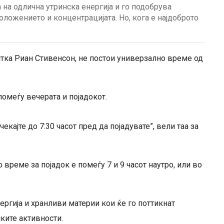
 на одлична утринска енергија и го подобрува
оложението и концентрацијата. Но, кога е најдоброто
тка Риан Стивенсон, не постои универзално време од
помеѓу вечерата и појадокот.
чекајте до 7:30 часот пред да појадувате”, вели таа за
време за појадок е помеѓу 7 и 9 часот наутро, или во
ергија и хранливи материи кои ќе го поттикнат
ките активности.