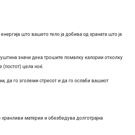
енергија што вашето тело ја добива од храната што ја
уштина значи дека трошите помалку калории отколку
 (постот) цела ноќ.
м, да го зголеми стресот и да го ослаби вашиот
со хранливи материи и обезбедува долготрајна