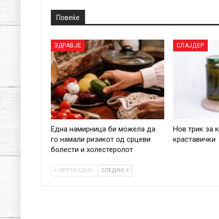
Повеќе
ЗДРАВЈЕ
СЛАЈДЕР
Една намирница би можела да
Нов трик за 
го намали ризикот од срцеви
краставички
болести и холестеролот
ПРЕТХОДНО
СЛЕДНО