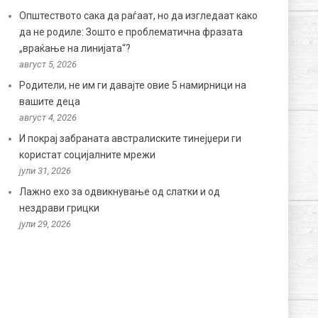
Општеството сака да раѓаат, но да изгледаат како
да не родиле: Зошто е проблематична фразата
„враќање на линијата“?
август 5, 2026
Родители, не им ги давајте овие 5 намирници на
вашите деца
август 4, 2026
И покрај забраната австралиските тинејџери ги
користат социјалните мрежи
јули 31, 2026
Лажно ехо за одвикнување од слатки и од
нездрави грицки
јули 29, 2026