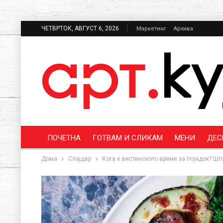
ЧЕТВРТОК, АВГУСТ 6, 2026
Маркетинг
Архива
ПОЧЕТНА
ГОТВАМ И СЛИКАМ
МЕНИ
ДЕС
Дома
Слајдер
Кога е вистинското време за појадок? Што