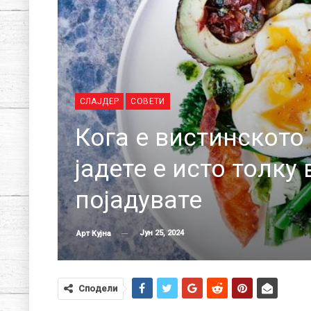
СЛАЈДЕР
СОВЕТИ
Кога е вистинското
јадете е исто толку
појадувате
Јун 25, 2024
Арт Кујна
Сподели