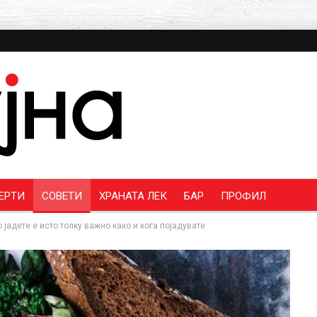
ЕРТИ
СОВЕТИ
ХРАНАТА ЛЕК
БАР
ПРОФИЛ
 јадете е исто толку важно како и кога појадувате