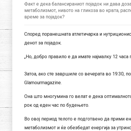
Факт е дека балансираниот појадок ни дава доза
метаболизмот, нивото на гликоза во крвта, расп
време за појадок?
Според поранешната атлетичарка и нутриционис
денот за појадок.
„Но, добро правило е да имате најмалку 12 часа 
Затоа, ако сте завршиле со вечерата во 19:30, по
Glamourmagazine.
Она што многумина го велат е дека оптималното 
рок од еден час по будењето.
Во овој период телото е подготвено да прими ен
метаболизмот и ќе обезбедат енергија за утринс