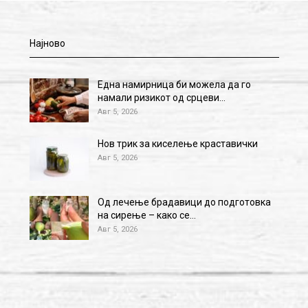
Најново
Една намирница би можела да го
намали ризикот од срцеви…
Авг 5, 2026
Нов трик за киселење краставички
Авг 5, 2026
Од лечење брадавици до подготовка
на сирење – како се…
Авг 5, 2026