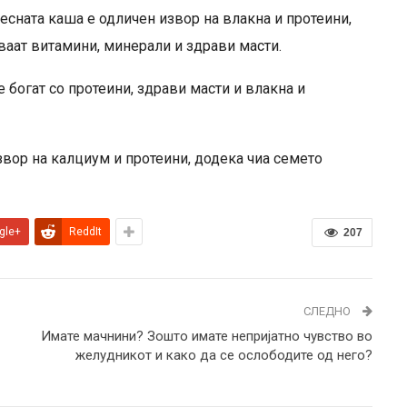
есната каша е одличен извор на влакна и протеини,
ваат витамини, минерали и здрави масти.
е богат со протеини, здрави масти и влакна и
звор на калциум и протеини, додека чиа семето
gle+
ReddIt
207
СЛЕДНО
Имате мачнини? Зошто имате непријатно чувство во
желудникот и како да се ослободите од него?