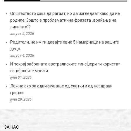
Општеството сака да раѓаат, но да изгледаат како да не
родиле: Зошто е проблематична фразата „враќање на
линијата“?
август 5, 2026
Родители, не им ги давајте овие 5 намирници на вашите
деца
август 4, 2026
И покрај забраната австралиските тинејџери ги користат
социјалните мрежи
јули 31, 2026
Лажно ехо за одвикнување од слатки и од нездрави
грицки
јули 29, 2026
ЗА НАС