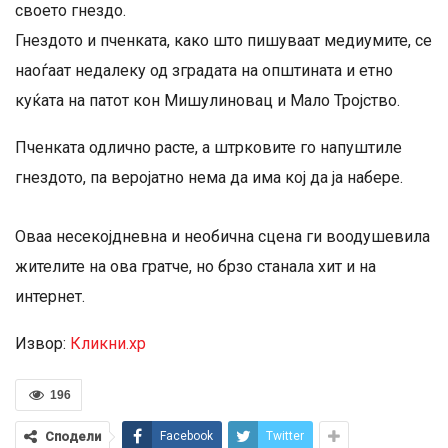
своето гнездо.
Гнездото и пченката, како што пишуваат медиумите, се
наоѓаат недалеку од зградата на општината и етно
куќата на патот кон Мишулиновац и Мало Тројство.
Пченката одлично расте, а штрковите го напуштиле
гнездото, па веројатно нема да има кој да ја набере.
Оваа несекојдневна и необична сцена ги воодушевила
жителите на ова гратче, но брзо станала хит и на
интернет.
Извор:
Кликни.хр
196
Сподели
Facebook
Twitter