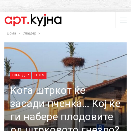
Дома
Слајдер
СЛАЈДЕР
ТОП 5
Кога штркот ќе
засади пченка… Кој ќе
ги набере плодовите
од штрковото гнездо?