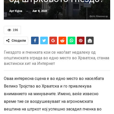
Авг 8, 2023
Арт Кујна
Фото: Кликни.хр
196
Сподели
Гнездото и пченката кои се наоѓаат недалеку од
општинската зграда во едно место во Хрватска, станаа
вистински хит на Интернет
Оваа интересна сцена е во едно место во населбата
Велико Тројство во Хрватска и го привлекува
вниманието на минувачите. Имено, веќе извесно
време тие се воодушевуваат на агрономската
вештина на штркот кој успешно засадил пченка во