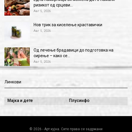
ризикот од срцеви…
Авг 5, 2026
Нов трик за киселење краставички
Авг 5, 2026
Од лечење брадавици до подготовка на
сирење – како се…
Авг 5, 2026
Линкови
Мајка и дете
Плусинфо
© 2026 - Арт кујна. Сите права се задржани