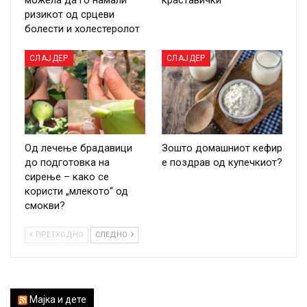
ризикот од срцеви
болести и холестеролот
СЛАЈДЕР
СЛАЈДЕР
Од лечење брадавици
Зошто домашниот кефир
до подготовка на
е поздрав од купечкиот?
сирење – како се
користи „млекото“ од
смокви?
ПРЕТХОДНО
СЛЕДНО
Мајка и дете