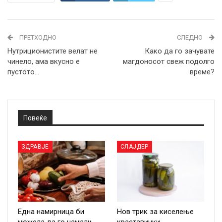
ПРЕТХОДНО
СЛЕДНО
Нутриционистите велат не
Како да го зачувате
чинело, ама вкусно е
магдоносот свеж подолго
пустото…
време?
Повеќе
ЗДРАВЈЕ
СЛАЈДЕР
Една намирница би
Нов трик за киселење
можела да го намали
краставички