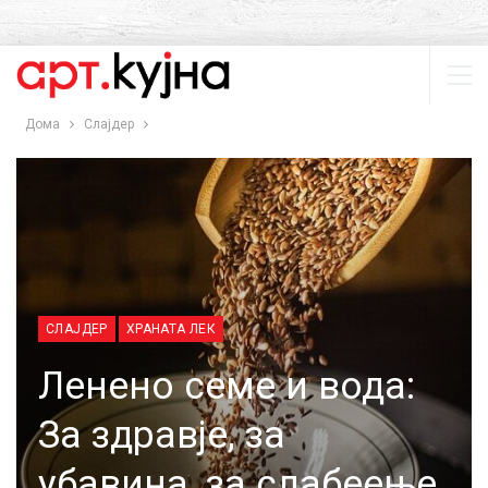
Дома
Слајдер
СЛАЈДЕР
ХРАНАТА ЛЕК
Ленено семе и вода:
За здравје, за
убавина, за слабеење