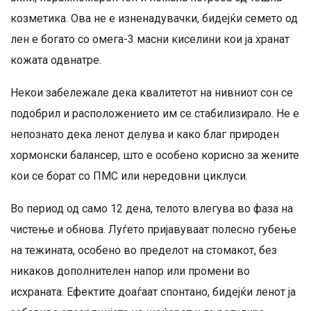
козметика. Ова не е изненадувачки, бидејќи семето од
лен е богато со омега-3 масни киселини кои ја хранат
кожата одвнатре.
Некои забележале дека квалитетот на нивниот сон се
подобрил и расположението им се стабилизирало. Не е
непознато дека ленот делува и како благ природен
хормонски балансер, што е особено корисно за жените
кои се борат со ПМС или нередовни циклуси.
Во период од само 12 дена, телото влегува во фаза на
чистење и обнова. Луѓето пријавуваат полесно губење
на тежината, особено во пределот на стомакот, без
никаков дополнителен напор или промени во
исхраната. Ефектите доаѓаат спонтано, бидејќи ленот ја