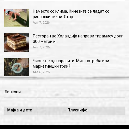
Наместо со клима, Кинезите се ладат со
џиновски тикви: Стар…
Авг 7, 2026
Ресторан во Холандија направи тирамису долг
300 метри и…
Авг 7, 2026
Чистење од паразити: Мит, потреба или
маркетиншки трик?
Авг 6, 2026
Линкови
Мајка и дете
Плусинфо