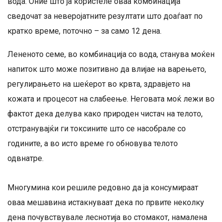
вода. Оние што ја користеле оваа комбинација
сведочат за неверојатните резултати што доаѓаат по
кратко време, поточно – за само 12 дена.
Лененото семе, во комбинација со вода, станува моќен
напиток што може позитивно да влијае на варењето,
регулирањето на шеќерот во крвта, здравјето на
кожата и процесот на слабеење. Неговата моќ лежи во
фактот дека делува како природен чистач на телото,
отстранувајќи ги токсините што се насобрале со
годините, а во исто време го обновува телото
одвнатре.
Многумина кои решиле редовно да ја консумираат
оваа мешавина истакнуваат дека по првите неколку
дена почувствувале леснотија во стомакот, намалена