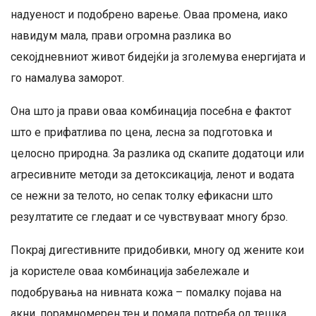
надуеност и подобрено варење. Оваа промена, иако
навидум мала, прави огромна разлика во
секојдневниот живот бидејќи ја зголемува енергијата и
го намалува заморот.
Она што ја прави оваа комбинација посебна е фактот
што е прифатлива по цена, лесна за подготовка и
целосно природна. За разлика од скапите додатоци или
агресивните методи за детоксикација, ленот и водата
се нежни за телото, но сепак толку ефикасни што
резултатите се гледаат и се чувствуваат многу брзо.
Покрај дигестивните придобивки, многу од жените кои
ја користеле оваа комбинација забележале и
подобрувања на нивната кожа – помалку појава на
акни, порамномерен тен и помала потреба од тешка