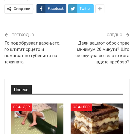
Сподели
Facebook
Twitter
ПРЕТХОДНО
СЛЕДНО
Го подобруваат варењето,
Дали вашиот оброк трае
го штитат срцето и
минимум 20 минути? Што
помагаат во губењето на
се случува со телото кога
тежината
јадете пребрзо?
Повеќе
СЛАЈДЕР
СЛАЈДЕР