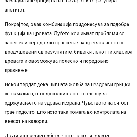
забавува апсорпцијата на шеќерот и го регулира
апетитот.
Покрај тоа, оваа комбинација придонесува за подобра
функција на цревата. Луѓето кои имаат проблеми со
запек или нередовно празнење на цревата често се
воодушевени од резултатите, бидејќи ленот ги хидрира
цревата и овозможува полесно и поредовно
празнење.
Некои тврдат дека нивната желба за нездрави грицки
се намалила, што дополнително го олеснува
одржувањето на здрава исхрана. Чувството на ситост
трае подолго, што исто така помага во контролата на
внесот на калории.
Друга интересна работа е што ленот и водата