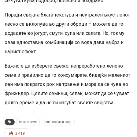
се чувствува подобро, полесно и поздраво.
Поради својата блага текстура и неутрален вкус, ленот
лесно се вклопува во други оброци – можете да го
додадете во јогурт, смути, супа или салата. Но, токму
оваа едноставна комбинација со вода дава најбрз и
најчист ефект.
Важно е да изберете свежо, непреработено ленено
семе и правилно да го консумирате, бидејќи мелениот
лен има пократок рок на траење и мора да се чува во
фрижидер. Целите семиња, сепак, можат да се чуваат
долго време и да не ги изгубат своите својства.
ленено семе
ленено семе и вода
2,419