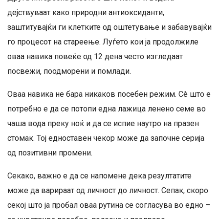
дејствуваат како природни антиоксиданти,
заштитувајќи ги клетките од оштетување и забавувајќи
го процесот на стареење. Луѓето кои ја продолжиле
оваа навика повеќе од 12 дена често изгледаат
посвежи, поодморени и помлади.
Оваа навика не бара никаков посебен режим. Сè што е
потребно е да се потопи една лажица ленено семе во
чаша вода преку ноќ и да се испие наутро на празен
стомак. Тој едноставен чекор може да започне серија
од позитивни промени.
Секако, важно е да се напомене дека резултатите
може да варираат од личност до личност. Сепак, скоро
секој што ја пробал оваа рутина се согласува во едно –