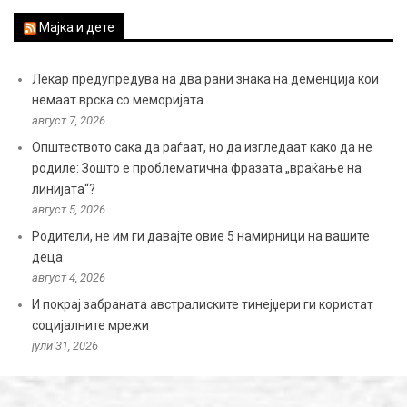
Мајка и дете
Лекар предупредува на два рани знака на деменција кои
немаат врска со меморијата
август 7, 2026
Општеството сака да раѓаат, но да изгледаат како да не
родиле: Зошто е проблематична фразата „враќање на
линијата“?
август 5, 2026
Родители, не им ги давајте овие 5 намирници на вашите
деца
август 4, 2026
И покрај забраната австралиските тинејџери ги користат
социјалните мрежи
јули 31, 2026