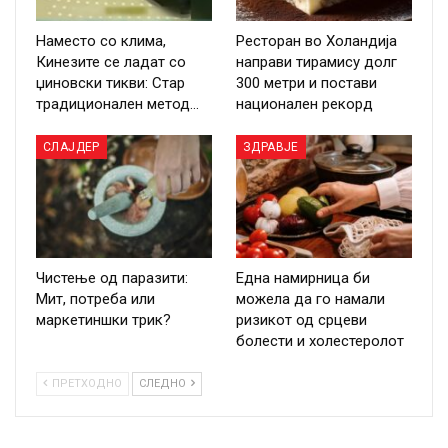
Наместо со клима,
Ресторан во Холандија
Кинезите се ладат со
направи тирамису долг
џиновски тикви: Стар
300 метри и постави
традиционален метод…
национален рекорд
СЛАЈДЕР
ЗДРАВЈЕ
Чистење од паразити:
Една намирница би
Мит, потреба или
можела да го намали
маркетиншки трик?
ризикот од срцеви
болести и холестеролот
ПРЕТХОДНО
СЛЕДНО