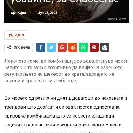
Јул 25, 2025
Арт Кујна
Фото: Pixabay
2,419
Сподели
Лененото семе, во комбинација со вода, станува моќен
напиток што може позитивно да влијае на варењето,
регулирањето на шеќерот во крвта, здравјето на
кожата и процесот на слабеење.
Во морето од различни диети, додатоци во исхраната и
трендови што доаѓаат и си одат, постои едноставна,
природна комбинација што се користи илјадници
години поради нејзините чудотворни ефекти – лен и