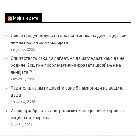
Мајка и дете
Лекар предупредува на два рани знака на деменција кои
немаат врска со меморијата
август 7, 2026
Општеството сака да раѓаат, но да изгледаат како да не
родиле: Зошто е проблематична фразата „враќање на
линијата“?
август 5, 2026
Родители, не им ги давајте овие 5 намирници на вашите
деца
август 4, 2026
И покрај забраната австралиските тинејџери ги користат
социјалните мрежи
јули 31, 2026