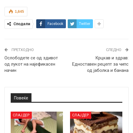
1,645
Сподели
Facebook
Twitter
ПРЕТХОДНО
СЛЕДНО
Ослободете се од здивот
Крцкав и здрав:
од лукот на најефикасен
Eдноставен рецепт за чипс
начин
од јаболка и банана
Повеќе
СЛАЈДЕР
СЛАЈДЕР