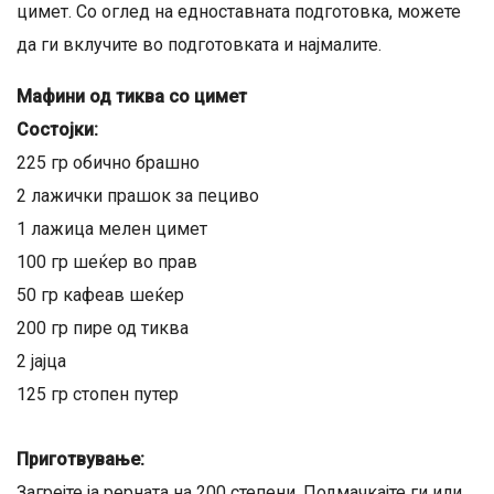
цимет. Со оглед на едноставната подготовка, можете
да ги вклучите во подготовката и најмалите.
Мафини од тиква со цимет
Состојки:
225 гр обично брашно
2 лажички прашок за пециво
1 лажица мелен цимет
100 гр шеќер во прав
50 гр кафеав шеќер
200 гр пире од тиква
2 јајца
125 гр стопен путер
Приготвување:
Загрејте ја рерната на 200 степени. Подмачкајте ги или