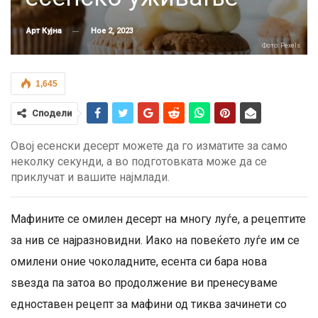
Ное 2, 2023
Арт Кујна
Фото: Pexels
1,645
Сподели
Овој есенски десерт можете да го изматите за само
неколку секунди, а во подготовката може да се
приклучат и вашите најмлади.
Мафините се омилен десерт на многу луѓе, а рецептите
за нив се најразновидни. Иако на повеќето луѓе им се
омилени оние чоколадните, есента си бара нова
ѕвезда па затоа во продолжение ви пренесуваме
едноставен рецепт за мафини од тиква зачинети со