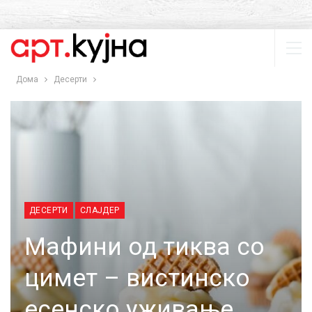
Дома
Десерти
ДЕСЕРТИ
СЛАЈДЕР
Мафини од тиква со
цимет – вистинско
есенско уживање