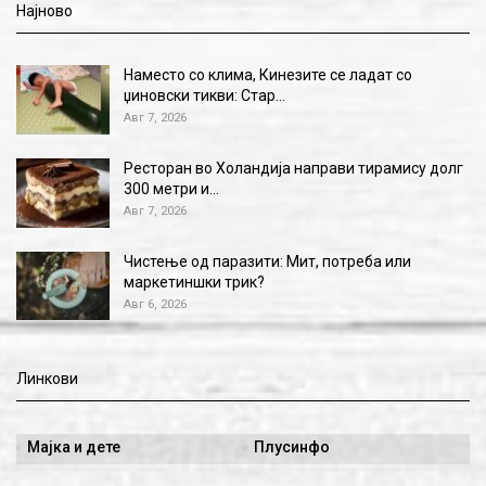
Најново
Наместо со клима, Кинезите се ладат со
џиновски тикви: Стар…
Авг 7, 2026
Ресторан во Холандија направи тирамису долг
300 метри и…
Авг 7, 2026
Чистење од паразити: Мит, потреба или
маркетиншки трик?
Авг 6, 2026
Линкови
Мајка и дете
Плусинфо