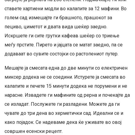
ставете хартиени модли во калапите за 12 мафини. Во
голем сад измешајте ги брашното, прашокот за
пециво, циметот и двата вида шеќер заедно.
Искршете ги сите грутки кафеав шеќер со триење
меѓу прстите. Пирето и јајцата се матат заедно, па се
додаваат во сувите состојки со растопениот путер.
Мешајте ја смесата една до две минути со електричен
миксер додека не се соедини. Истурете ја смесата во
калапите и печете 15 минути додека не порумени и не
нарасне. Извадете ги мафините од рерна и почекајте да
се изладат. Послужете ги разладени. Можете да ги
чувате до три дена во херметички сад. Идеални се и
како појадок. Се надеваме дека ќе уживате во овој
совршен есенски рецепт.