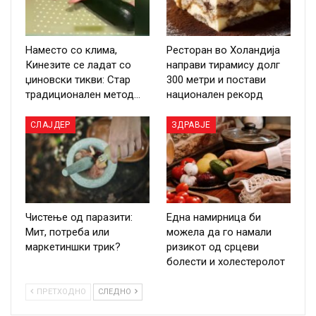
Наместо со клима,
Ресторан во Холандија
Кинезите се ладат со
направи тирамису долг
џиновски тикви: Стар
300 метри и постави
традиционален метод…
национален рекорд
СЛАЈДЕР
ЗДРАВЈЕ
Чистење од паразити:
Една намирница би
Мит, потреба или
можела да го намали
маркетиншки трик?
ризикот од срцеви
болести и холестеролот
ПРЕТХОДНО
СЛЕДНО