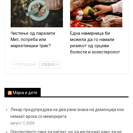
Чистење од паразити:
Една намирница би
Мит, потреба или
можела да го намали
маркетиншки трик?
ризикот од срцеви
болести и холестеролот
ПРЕТХОДНО
СЛЕДНО
Мајка и дете
Лекар предупредува на два рани знака на деменција кои
немаат врска со меморијата
август 7, 2026
Општеството сака да раѓаат, но да изгледаат како да не