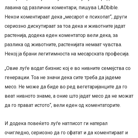
лавина од различни коментари, пишува LADbible.
Некои коментираат дека „месарот е психопат“, други
сериозно дискутираат за тоа дека и животните јадат
растенија, додека еден коментатор вели дека, за
разлика од животните, растенијата немаат чувства.
Некој ја брани легитимноста на месарската професија.
„Овие луѓе водат бизнис кој е во нивните семејства со
генерации. Тоа не значи дека сите треба да јадеме
месо. Не може да биде во ред вегетаријанците да го
веат нивното знаме, а оние што јадат месо да не можат
да го прават истото“, вели еден од коментаторите.
И додека повеќето луѓе натписот ги натерал
очигледно, сериозно да го сфатат и да коментираат и