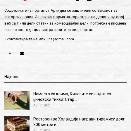
Содржините на порталот Арткујна се заштитени со Законот за
авторски права. За секоја форма на користење на делови од овој
веб сајт или цели статии за комерцијални цели, потребна е писмена
согласност од администраторите на овој портал.
• контактирајте не:
artkujna@gmail.com
Најново
Наместо со клима, Кинезите се ладат со
џиновски тикви: Стар…
Авг 7, 2026
Ресторан во Холандија направи тирамису долг
300 метри и…
Авг 7, 2026