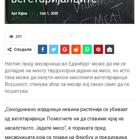
Сеп 1, 2023
Арт Кујна
207
Сподели
Натпис пред месарница во Единбург може да им се
допадне на многу тврдокорни јадачи на месо, но исто
така може да налути некои заколнати вегетаријанци.
Всушност, станува збор за месар кој сакал само да се
пошегува
„Секојдневно илјадници невини растенија се убиваат
од вегетаријанци. Помогнете ни да ставиме крај на
насилството. Јадете месо“, е пораката пред
месарницата која се појави на Фејсбук и предизвика