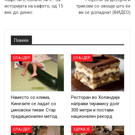
историјата на кафето, од 15
трикови со овошје што ќе
век до денес
ви се допаднат (ВИДЕО)
Повеќе
СЛАЈДЕР
СЛАЈДЕР
Наместо со клима,
Ресторан во Холандија
Кинезите се ладат со
направи тирамису долг
џиновски тикви: Стар
300 метри и постави
традиционален метод…
национален рекорд
СЛАЈДЕР
ЗДРАВЈЕ