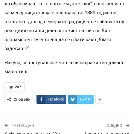
да објаснуваат кој е поголем „штетник“, сопственикот
на месарницата, која е основана во 1889 година и
оттогаш е дел од семејната традиција, се забавува од
реакциите и вели дека неговиот натпис не бил
злонамерен, туку треба да се сфати како „благо
задевање“.
Накусо, се шегувал човекот, а си направил и одличен
маркетинг.
207
Сподели
Facebook
Twitter
ПРЕТХОДНО
СЛЕДНО
Кафе ли е, колаче ли е? За
Рецепти за десерти и