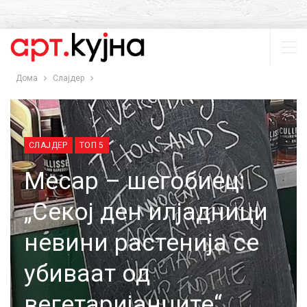
Дома
Слајдер
СЛАЈДЕР
ТОП 5
Месар – шегобиец:
„Секој ден илјадници
невини растенија се
убиваат од
вегетаријанците“