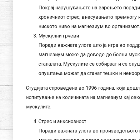
Покрај нарушувањето на варењето поради 
хроничниот стрес, внесувањето премногу к
ниското ниво на магнезиум во организмот.
Мускулни грчеви
Поради важната улога што ја игра во подд
магнезиум може да доведе до болни мускул
стапалата. Мускулите се собираат и се опу
опуштања можат да станат тешки и некоор
Студијата спроведена во 1996 година, која дош
испитување на количината на магнезиум кај секо
мускулите.
Стрес и анксиозност
Поради важната улога во производството 