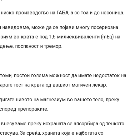
иско производство на ГАБА, а со тоа и до несоница.
и наведовме, може да се појави многу посериозна
езиум во крвта е под 1,6 милиеквиваленти (mEq) на
адење, поспаност и тремор.
томи, постои голема можност да имате недостаток на
арате тест на крвта од вашиот матичен лекар.
дигате нивото на магнезиум во вашето тело, преку
 според препораките.
внесуваме преку исхраната се апсорбира од тенкото
асува. За среќа, храната која е најбогата со