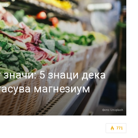
значи: 5 знаци дека
тасува магнезиум
Фото: Unsplash
771