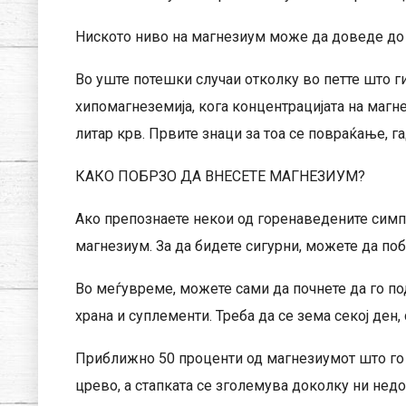
Ниското ниво на магнезиум може да доведе до н
Во уште потешки случаи отколку во петте што г
хипомагнеземија, кога концентрацијата на магн
литар крв. Првите знаци за тоа се повраќање, г
КАКО ПОБРЗО ДА ВНЕСЕТЕ МАГНЕЗИУМ?
Ако препознаете некои од горенаведените симп
магнезиум. За да бидете сигурни, можете да поб
Во меѓувреме, можете сами да почнете да го по
храна и суплементи. Треба да се зема секој ден,
Приближно 50 проценти од магнезиумот што го 
црево, а стапката се зголемува доколку ни недост