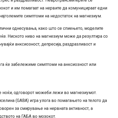
стрес и раздразливост. Невротрансмитерите се
зокот и им помагаат на нервите да комуницираат едни
 најголемите симптоми на недостаток на магнезиум.
злични однесувања, како што се спиењето, моделите
ќе. Ниското ниво на магнезиум може да резултира со
вајќи анксиозност, депресија, раздразливост и
ога ќе забележиме симптоми на анксиозност или
е ноќи, одговорот можеби лежи во магнезиумот.
елина (GABA) игра улога во помагањето на телото да
оворен за смирување на нервната активност, а
ството на ГАБА во мозокот.