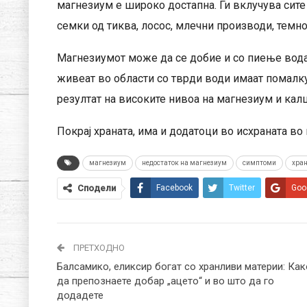
магнезиум е широко достапна. Ги вклучува сите 
семки од тиква, лосос, млечни производи, темно
Магнезиумот може да се добие и со пиење вода
живеат во области со тврди води имаат помалк
резултат на високите нивоа на магнезиум и кал
Покрај храната, има и додатоци во исхраната во 
магнезиум
недостаток на магнезиум
симптоми
хра
Сподели
Facebook
Twitter
Goo
ПРЕТХОДНО
Балсамико, еликсир богат со хранливи материи: Как
да препознаете добар „ацето“ и во што да го
додадете