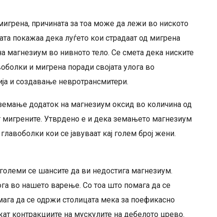
мигрена, причината за тоа може да лежи во ниското
та покажаа дека луѓето кои страдаат од мигрена
на магнезиум во нивното тело. Се смета дека ниските
оболки и мигрена поради својата улога во
ја и создавање невротрансмитери.
земање додаток на магнезиум оксид во количина од
т мигрените. Утврдено е и дека земањето магнезиум
лавоболки кои се јавуваат кај голем број жени.
 големи се шансите да ви недостига магнезиум.
га во нашето варење. Со тоа што помага да се
мага да се одржи столицата мека за поефикасно
жат контракциите на мускулите на дебелото црево.