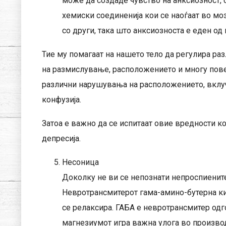
може да создаде чувство на анксиозност, 
хемиски соединенија кои се наоѓаат во мо
со други, така што анксиозноста е еден од
Тие му помагаат на нашето тело да регулира ра
на размислување, расположението и многу пове
различни нарушувања на расположението, вклучу
конфузија.
Затоа е важно да се испитаат овие вредности к
депресија.
Несоница
Доколку не ви се непознати непроспиенит
Невротрансмитерот гама-амино-бутерна кис
се релаксира. ГАБА е невротрансмитер одг
магнезиумот игра важна улога во производ