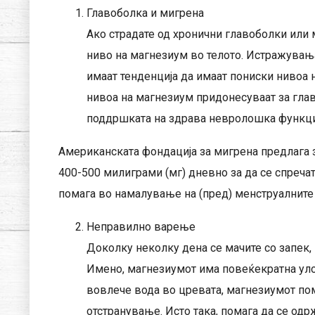
Главоболка и мигрена
Ако страдате од хронични главоболки или 
ниво на магнезиум во телото. Истражувања
имаат тенденција да имаат пониски нивоа 
нивоа на магнезиум придонесуваат за глав
поддршката на здрава невролошка функци
Американската фондација за мигрена предлага 
400-500 милиграми (мг) дневно за да се спреча
помага во намалување на (пред) менструалните г
Неправилно варење
Доколку неколку дена се мачите со запек,
Имено, магнезиумот има повеќекратна уло
вовлече вода во цревата, магнезиумот по
отстранување. Исто така, помага да се одр