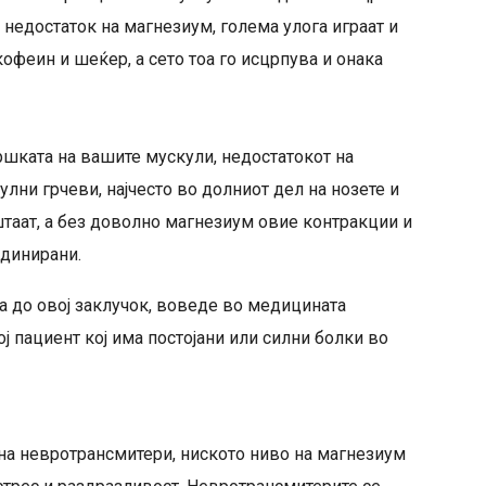
недостаток на магнезиум, голема улога играат и
офеин и шеќер, а сето тоа го исцрпува и онака
ршката на вашите мускули, недостатокот на
ни грчеви, најчесто во долниот дел на нозете и
штаат, а без доволно магнезиум овие контракции и
динирани.
ла до овој заклучок, воведе во медицината
ј пациент кој има постојани или силни болки во
на невротрансмитери, ниското ниво на магнезиум