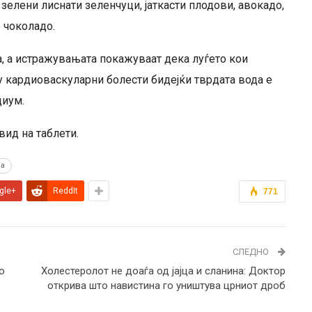
зелени лиснати зеленчуци, јаткасти плодови, авокадо,
 чоколадо.
, а истражувањата покажуваат дека луѓето кои
у кардиоваскуларни болести бидејќи тврдата вода е
циум.
вид на таблети.
на
gle+
ReddIt
771
СЛЕДНО
о
Холестеролот не доаѓа од јајца и сланина: Доктор
открива што навистина го уништува црниот дроб