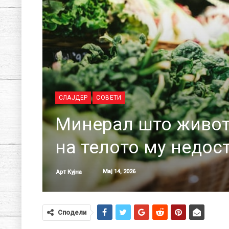
СЛАЈДЕР
СОВЕТИ
Минерал што живот 
на телото му недос
Мај 14, 2026
Арт Кујна
Сподели