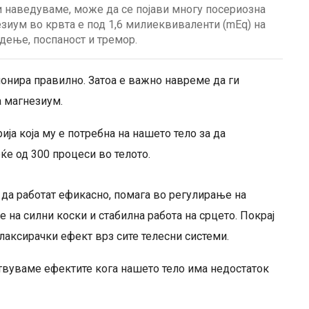
и наведуваме, може да се појави многу посериозна
езиум во крвта е под 1,6 милиеквиваленти (mEq) на
адење, поспаност и тремор.
онира правилно. Затоа е важно навреме да ги
 магнезиум.
ја која му е потребна на нашето тело за да
ќе од 300 процеси во телото.
да работат ефикасно, помага во регулирање на
 на силни коски и стабилна работа на срцето. Покрај
елаксирачки ефект врз сите телесни системи.
ствуваме ефектите кога нашето тело има недостаток