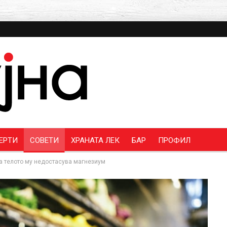
ЕРТИ
СОВЕТИ
ХРАНАТА ЛЕК
БАР
ПРОФИЛ
на телото му недостасува магнезиум