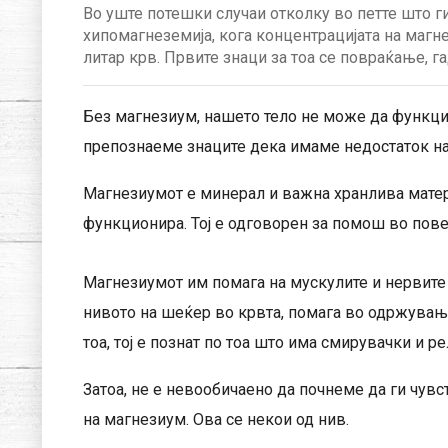
Во уште потешки случаи отколку во петте што г
хипомагнеземија, кога концентрацијата на магн
литар крв. Првите знаци за тоа се повраќање, г
Без магнезиум, нашето тело не може да функци
препознаеме знаците дека имаме недостаток на
Магнезиумот е минерал и важна хранлива матери
функционира. Тој е одговорен за помош во пове
Магнезиумот им помага на мускулите и нервите 
нивото на шеќер во крвта, помага во одржување
тоа, тој е познат по тоа што има смирувачки и р
Затоа, не е невообичаено да почнеме да ги чув
на магнезиум. Ова се некои од нив.