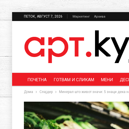
ПЕТОК, АВГУСТ 7, 2026
Маркетинг
Архива
ПОЧЕТНА
ГОТВАМ И СЛИКАМ
МЕНИ
ДЕС
Дома
Слајдер
Минерал што живот значи: 5 знаци дека 