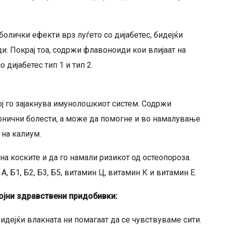
олички ефекти врз луѓето со дијабетес, бидејќи
. Покрај тоа, содржи флавоноиди кои влијаат на
 дијабетес тип 1 и тип 2.
ј го зајакнува имунолошкиот систем. Содржи
ронични болести, а може да помогне и во намалување
 на калиум.
а коските и да го намали ризикот од остеопороза.
, Б1, Б2, Б3, Б5, витамин Ц, витамин К и витамин Е.
јни здравствени придобивки:
бидејќи влакната ни помагаат да се чувствуваме сити.