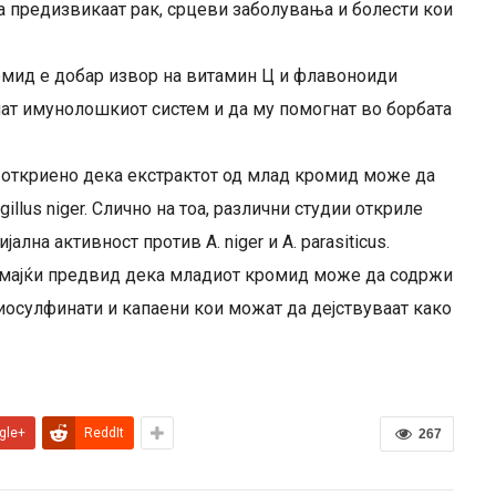
а предизвикаат рак, срцеви заболувања и болести кои
омид е добар извор на витамин Ц и флавоноиди
нат имунолошкиот систем и да му помогнат во борбата
е откриено дека екстрактот од млад кромид може да
illus niger. Слично на тоа, различни студии откриле
лна активност против A. niger и A. parasiticus.
 имајќи предвид дека младиот кромид може да содржи
иосулфинати и капаени кои можат да дејствуваат како
gle+
ReddIt
267