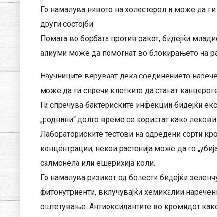
Го намалува нивото на холестерол и може да ги
други состојби
Помага во борбата против ракот, бидејќи млади
алиуми може да помогнат во блокирањето на рас
Научниците веруваат дека соединението наречен
може да ги спречи клетките да станат канцерог
Ги спречува бактериските инфекции бидејќи екс
„роднини“ долго време се користат како лекови. 
Лабораториските тестови на одредени сорти к
концентрации, некои растенија може да го „убија
салмонела или ешерихија коли.
Го намалува ризикот од болести бидејќи зеленч
фитонутриенти, вклучувајќи хемикалии наречени
оштетување. Антиоксидантите во кромидот како