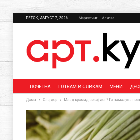
ПЕТОК, АВГУСТ 7, 2026
Маркетинг
Архива
ПОЧЕТНА
ГОТВАМ И СЛИКАМ
МЕНИ
ДЕС
Дома
Слајдер
Млад кромид секој ден? Го намалува прити