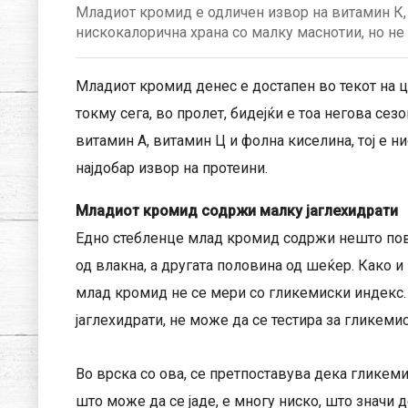
Младиот кромид е одличен извор на витамин К, 
нискокалорична храна со малку маснотии, но не 
Младиот кромид денес е достапен во текот на це
токму сега, во пролет, бидејќи е тоа негова се
витамин А, витамин Ц и фолна киселина, тој е н
најдобар извор на протеини.
Младиот кромид содржи малку јаглехидрати
Едно стебленце млад кромид содржи нешто пове
од влакна, а другата половина од шеќер. Како и
млад кромид не се мери со гликемиски индекс
јаглехидрати, не може да се тестира за гликеми
Во врска со ова, се претпоставува дека гликем
што може да се јаде, е многу ниско, што значи