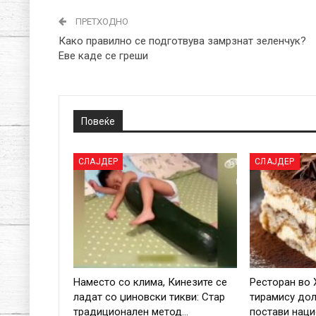
ПРЕТХОДНО
Како правилно се подготвува замрзнат зеленчук?
Еве каде се греши
Повеќе
СЛАЈДЕР
СЛАЈДЕР
Наместо со клима, Кинезите се
Ресторан во 
ладат со џиновски тикви: Стар
тирамису дол
традиционален метод…
постави нац