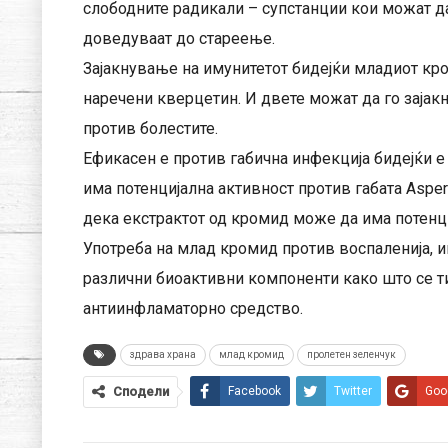
слободните радикали – супстанции кои можат д
доведуваат до стареење.
Зајакнување на имунитетот бидејќи младиот кр
наречени кверцетин. И двете можат да го зајак
против болестите.
Ефикасен е против габична инфекција бидејќи 
има потенцијална активност против габата Asperg
дека екстрактот од кромид може да има потенција
Употреба на млад кромид против воспаленија,
различни биоактивни компоненти како што се т
антиинфламаторно средство.
здрава храна
млад кромид
пролетен зеленчук
Сподели
Facebook
Twitter
Goo