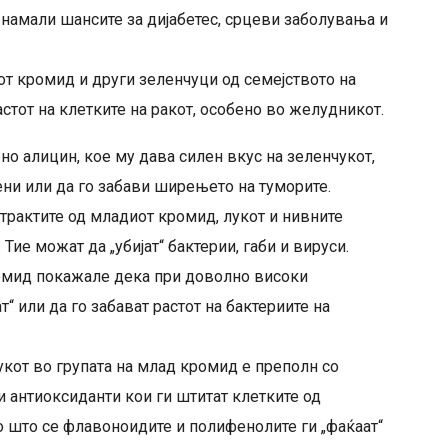
 намали шансите за дијабетес, срцеви заболувања и
от кромид и други зеленчуци од семејството на
тот на клетките на ракот, особено во желудникот.
о алицин, кое му дава силен вкус на зеленчукот,
ени или да го забави ширењето на туморите.
трактите од младиот кромид, лукот и нивните
Тие можат да „убијат“ бактерии, габи и вируси.
ромид покажале дека при доволно високи
т“ или да го забават растот на бактериите на
укот во групата на млад кромид е преполн со
 антиоксиданти кои ги штитат клетките од
 што се флавоноидите и полифенолите ги „фаќаат“