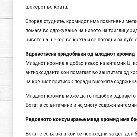
шеќерот во крвта.
Според студиите, кромидот има позитивни метаб
помага во одржување на нивото на триглицериди
нивото на шеќер во крвта и се погодни за луѓе со
Здравствени придобивки од младиот кромид
Младиот кромид е добар извор на витамин Ц, ко
антиоксиданти кои помагаат во заштитата од х
на крвниот притисок поради високата содржина
Младиот кромид може да го подобри здравјето н
Богат е со витамини и најмногу содржи витамин А
Редовното консумирање млад кромид има бро
Богат е со влакна кои се неопходни за цел ден 