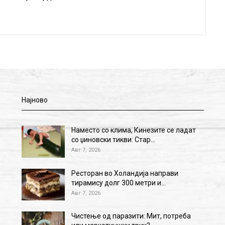
Најново
Наместо со клима, Кинезите се ладат
со џиновски тикви: Стар…
Авг 7, 2026
Ресторан во Холандија направи
тирамису долг 300 метри и…
Авг 7, 2026
Чистење од паразити: Мит, потреба