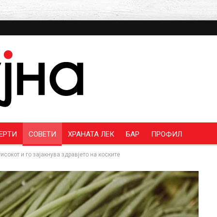
ЕРТИ
СОВЕТИ
ХРАНАТА ЛЕК
БАР
ПРОФИЛ
сокот и го зајакнува здравјето на коските