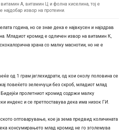
витамин А, витамин Ц и фолна киселина, тој е
е најдобар извор на протеини.
лата година, но се знае дека е највкусен и најздрав
зона. Младиот кромид е одличен извор на витамин К,
искокалорична храна со малку маснотии, но не е
ќе од 1 грам јаглехидрати, од кои околу половина се
 кај повеќето зеленчуци без скроб, младиот млад
. Бидејќи пролетниот кромид содржи малку
ски индекс и се претпоставува дека има низок ГИ.
иското оптоварување, кое ја зема предвид количината
 дека консумирањето млад кромид не го зголемува