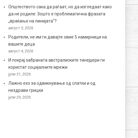
Општеството сака да раѓаат, но да изгледаат како
да не родиле: Зошто е проблематична фразата
„враќање на линијата“?
август 5, 2026
Родители, не им ги давајте овие 5 намирници на
вашите деца
август 4, 2026
И покрај забраната австралиските тинејџери ги
користат социјалните мрежи
јули 31, 2026
Лажно ехо за одвикнување од слатки и од
нездрави грицки
јули 29, 2026