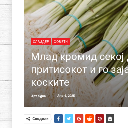
СЛАЈДЕР
СОВЕТИ
Млад кромид секој 
притисокот и го зај
коските
Апр 9, 2025
Арт Кујна
Сподели