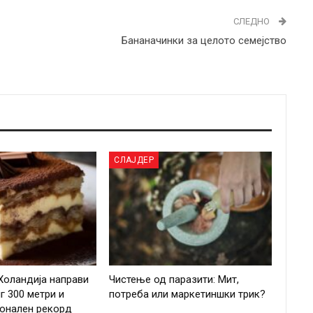
СЛЕДНО
Бананачинки за целото семејство
СЛАЈДЕР
Холандија направи
Чистење од паразити: Мит,
г 300 метри и
потреба или маркетиншки трик?
ионален рекорд