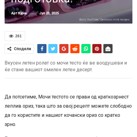
Јул 23, 2025
Арт Кујна
Фото: YouTube/ Delicious milk recipes
261
Сподели
Вкусен летен ролат со мочи тесто ќе ве воодушеви и
ќе стане вашиот омилен летен десерт.
Да потсетиме, Мочи тестото се прави од краткозрнест
леплив ориз, така што за овој рецепт можете слободно
да го користите и нашиот кочански ориз со кратко
зрно.