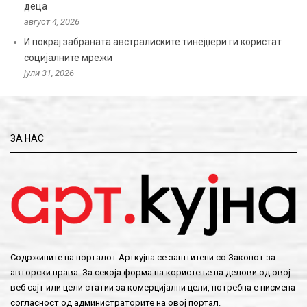
деца
август 4, 2026
И покрај забраната австралиските тинејџери ги користат
социјалните мрежи
јули 31, 2026
ЗА НАС
Содржините на порталот Арткујна се заштитени со Законот за
авторски права. За секоја форма на користење на делови од овој
веб сајт или цели статии за комерцијални цели, потребна е писмена
согласност од администраторите на овој портал.