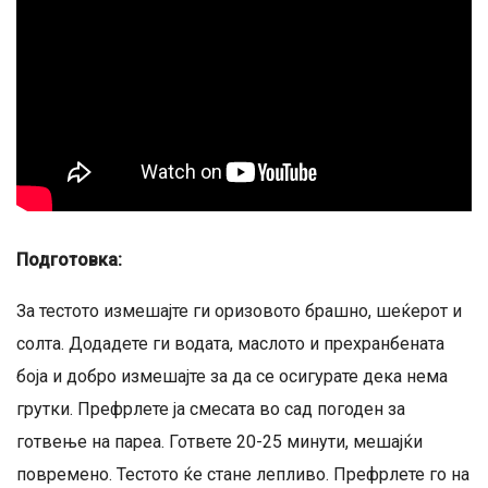
Подготовка:
За тестото измешајте ги оризовото брашно, шеќерот и
солта. Додадете ги водата, маслото и прехранбената
боја и добро измешајте за да се осигурате дека нема
грутки. Префрлете ја смесата во сад погоден за
готвење на пареа. Гответе 20-25 минути, мешајќи
повремено. Тестото ќе стане лепливо. Префрлете го на