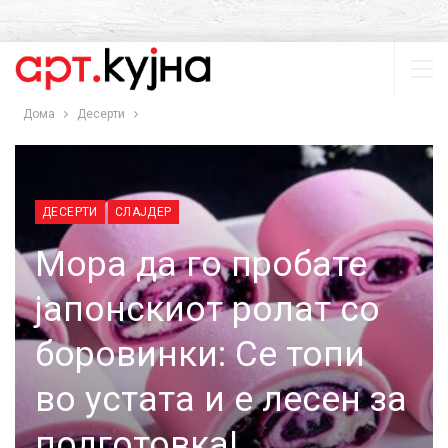
Дома
Десерти
ДЕСЕРТИ
СЛАЈДЕР
Мора да го пробате
јапонскиот ролат со
боровинки: Се топи
во устата и е лесен за
подготовка!