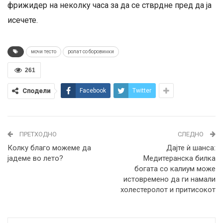
фрижидер на неколку часа за да се стврдне пред да ја
исечете.
мочи тесто
ролат со боровинки
261
Сподели
Facebook
Twitter
ПРЕТХОДНО
СЛЕДНО
Колку благо можеме да
Дајте ѝ шанса:
јадеме во лето?
Медитеранска билка
богата со калиум може
истовремено да ги намали
холестеролот и притисокот