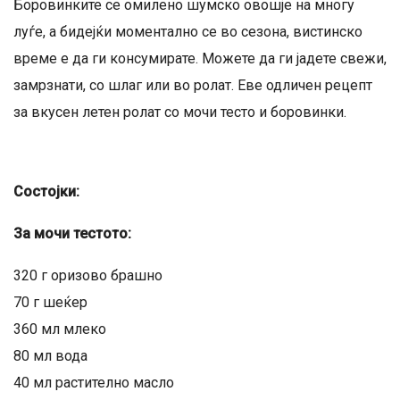
Боровинките се омилено шумско овошје на многу
луѓе, а бидејќи моментално се во сезона, вистинско
време е да ги консумирате. Можете да ги јадете свежи,
замрзнати, со шлаг или во ролат. Еве одличен рецепт
за вкусен летен ролат со мочи тесто и боровинки.
Состојки:
За мочи тестото:
320 г оризово брашно
70 г шеќер
360 мл млеко
80 мл вода
40 мл растително масло