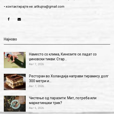
• контактирајте не:
artkujna@gmail.com
Најново
Наместо со клима, Кинезите се ладат со
џиновски тикви: Стар…
Авг 7, 2026
Ресторан во Холандија направи тирамису долг
300 метри и…
Авг 7, 2026
Чистење од паразити: Мит, потреба или
маркетиншки трик?
Авг 6, 2026