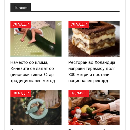
Повеќе
СЛАЈДЕР
СЛАЈДЕР
Наместо со клима,
Ресторан во Холандија
Кинезите се ладат со
направи тирамису долг
џиновски тикви: Стар
300 метри и постави
традиционален метод…
национален рекорд
СЛАЈДЕР
ЗДРАВЈЕ