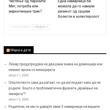
Чистење од паразити:
Една намирница би
Мит, потреба или
можела да го намали
маркетиншки трик?
ризикот од срцеви
болести и холестеролот
ПРЕТХОДНО
СЛЕДНО
Мајка и дете
Лекар предупредува на два рани знака на деменција кои
немаат врска со меморијата
август 7, 2026
Општеството сака да раѓаат, но да изгледаат како да не
родиле: Зошто е проблематична фразата „враќање на
линијата“?
август 5, 2026
Родители, не им ги давајте овие 5 намирници на вашите