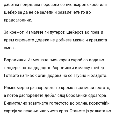
работна површина поросена со пченкарен скроб или
шеќер за да не се залепи и развлечете го во
правоаголник.
За кремот: Изматете ги путерот, шеќерот во прав и
крем сирењето додека не добиете мазна и кремаста
смеса.
Боровинки: Измешајте пченкарен скроб со вода во
тенџере, потоа додадете боровинки и малку шеќер.
Гответе на тивок оган додека не се згусне и оладете.
Рамномерно распоредете го кремот врз мочи тестото,
а потоа распоредете дебел слој боровинки одозгора.
Внимателно завиткајте го тестото во ролна, користејќи
хартија за печење или чиста крпа. Ставете ја ролната во