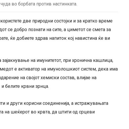
 чуда во борбата против настинката.
скористете две природни состојки и за кратко време
от се добро познати на сите, а циметот се смета за
рате, ќе добиете здрав напиток кој навистина ќе ви
а зајакнување на имунитетот, при хронична кашлица,
а медот е активатор на имунолошкиот систем, дека има
дарение на својот хемиски состав, влијае на
и белите крвни зрнца.
нти и други корисни соединенија, а истражувањата
а на шеќерот во крвта, да штити од срцеви