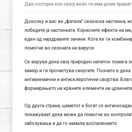
Две состојки кои секој веќе ги има дома прават
Доколку и вас ве „фатила“ сезонска настинка, и
победете ја настинката. Корисните ефекти на мед
еден од најздравите зачини. Кога ќе ги комбини
помогне во сезоната на вируси.
Се верува дека овој природен напиток помага з
замор и ги прочистува синусите. Познато е дек
антианемични и антисклеротични својства. Благо
формирањето на крвните елементи на црвените 
Од друга страна, циметот е богат со антиоксида
покажуваат дека може да помогне во контролат
заболувања и да го намали воспалението.