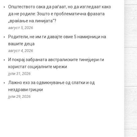
Општеството сака да раѓаат, но да изгледаат како
да не родиле: Зошто е проблематична фразата
„враќање на линијата“?
август 5, 2026
Родители, не им ги давајте овие 5 намирници на
вашите деца
август 4, 2026
И покрај забраната австралиските тинејџери ги
користат социјалните мрежи
јули 31, 2026
Лажно ехо за одвикнување од слатки и од
нездрави грицки
јули 29, 2026