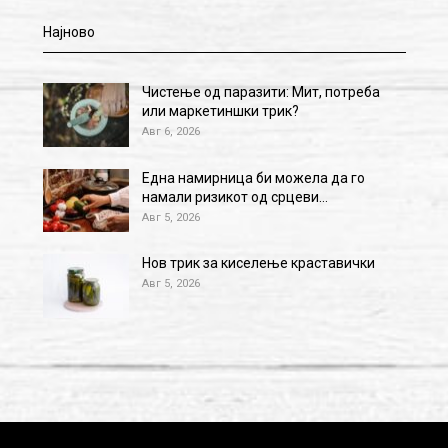
Најново
Чистење од паразити: Мит, потреба
или маркетиншки трик?
Авг 6, 2026
Една намирница би можела да го
намали ризикот од срцеви…
Авг 5, 2026
Нов трик за киселење краставички
Авг 5, 2026