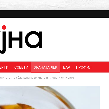
ЕРТИ
СОВЕТИ
ХРАНАТА ЛЕК
БАР
ПРОФИЛ
унитетот, ја ублажува кашлицата и ги чисти синусите