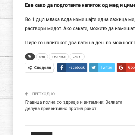
Еве како да подготвите напиток од мед и цим
Во 1 дцл млака вода измешајте една лажица ме
раствори медот. Ако сакате, можете да измешат
Пијте го напитокот два пати на ден, по можност 
мед
настинка
цимет
Сподели
Facebook
Twitter
Goo
ПРЕТХОДНО
Главица полна со здравје и витамини: Зелката
делува превентивно против ракот