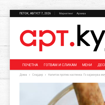
ПЕТОК, АВГУСТ 7, 2026
Маркетинг
Архива
ПОЧЕТНА
ГОТВАМ И СЛИКАМ
МЕНИ
ДЕС
Дома
Слајдер
Напиток против настинка: Го зајакнува им