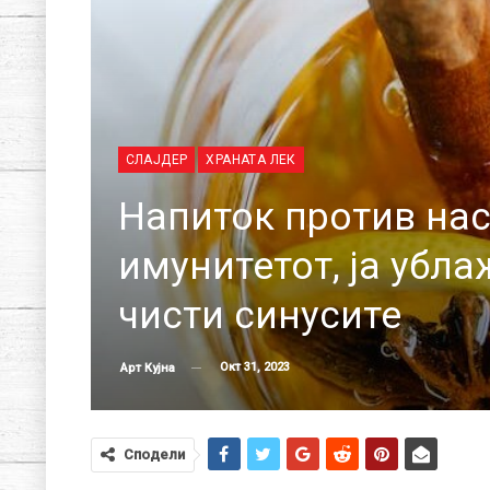
СЛАЈДЕР
ХРАНАТА ЛЕК
Напиток против нас
имунитетот, ја убл
чисти синусите
Окт 31, 2023
Арт Кујна
Сподели