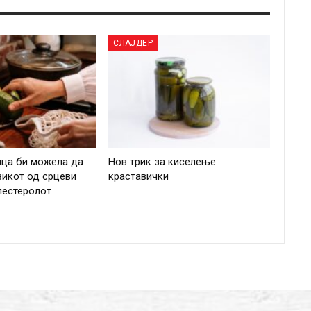
СЛАЈДЕР
ица би можела да
Нов трик за киселење
зикот од срцеви
краставички
лестеролот