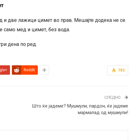
ет
д и две лажици цимет во прав. Мешајте додека не се
е само мед и цимет, без вода.
три дена по ред.
gle+
ReddIt
793
СЛЕДНО
Што ќе јадеме? Мушмули, пардон, ќе јадеме
мармалад од мушмули!