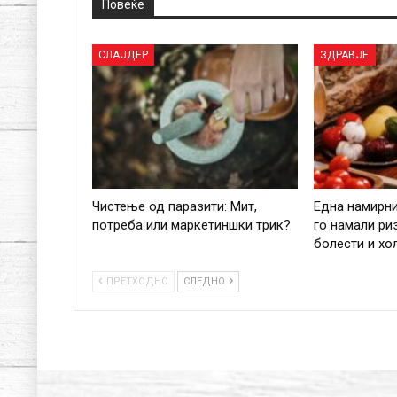
Повеќе
СЛАЈДЕР
ЗДРАВЈЕ
Чистење од паразити: Мит,
Една намирн
потреба или маркетиншки трик?
го намали ри
болести и хо
ПРЕТХОДНО
СЛЕДНО