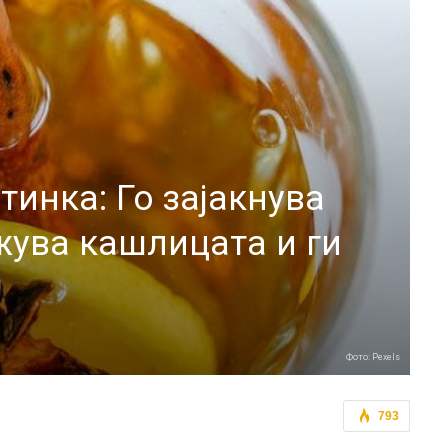
тинка: Го зајакнува
ажува кашлицата и ги
Фото: Pexels
793