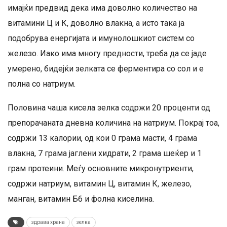
имајќи предвид дека има доволно количество на
витамини Ц и К, доволно влакна, а исто така ја
подобрува енергијата и имунолошкиот систем со
железо. Иако има многу предности, треба да се јаде
умерено, бидејќи зелката се ферментира со сол и е
полна со натриум.
Половина чаша кисела зелка содржи 20 проценти од
препорачаната дневна количина на натриум. Покрај тоа,
содржи 13 калории, од кои 0 грама масти, 4 грама
влакна, 7 грама јаглени хидрати, 2 грама шеќер и 1
грам протеини. Меѓу основните микронутриенти,
содржи натриум, витамин Ц, витамин К, железо,
манган, витамин Б6 и фолна киселина.
здрава храна
зелка