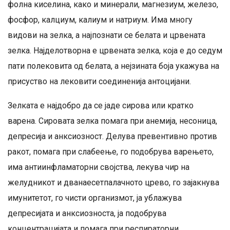
фолна киселина, како и минерали, магнезиум, железо,
фосфор, калциум, калиум и натриум. Има многу
видови на зелка, а најпознати се белата и црвената
зелка. Најделотворна е црвената зелка, која е до седум
пати полековита од белата, а нејзината боја укажува на
присуство на лековити соединенија антоцијани.
Зелката е најдобро да се јаде сирова или кратко
варена. Сировата зелка помага при анемија, несоница,
депресија и анксиозност. Делува превентивно против
ракот, помага при слабеење, го подобрува варењето,
има антиинфламаторни својства, лекува чир на
желудникот и дванаесетпалачното црево, го зајакнува
имунитетот, го чисти организмот, ја ублажува
депресијата и анксиозноста, ја подобрува
концентрацијата и помага при респираторни