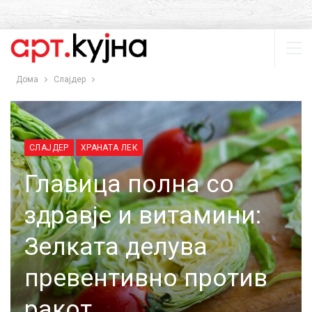
Дома
Слајдер
СЛАЈДЕР
ХРАНАТА ЛЕК
Главица полна со
здравје и витамини:
Зелката делува
превентивно против
ракот