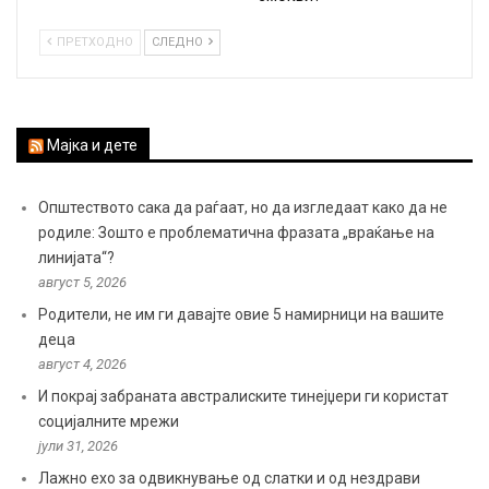
ПРЕТХОДНО
СЛЕДНО
Мајка и дете
Општеството сака да раѓаат, но да изгледаат како да не
родиле: Зошто е проблематична фразата „враќање на
линијата“?
август 5, 2026
Родители, не им ги давајте овие 5 намирници на вашите
деца
август 4, 2026
И покрај забраната австралиските тинејџери ги користат
социјалните мрежи
јули 31, 2026
Лажно ехо за одвикнување од слатки и од нездрави