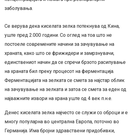
заболувања.
Се верува дека киселата зелка потекнува од Кина,
уште пред 2.000 години. Со оглед на тоа што не
постоеле современите начини за зачувување на
храната, како што се фрижидери и замрзнувачи,
единствениот начин да се спречи брзото расипување
на храната бил преку процесот на ферментација.
Ферментацијата на зелката се смета за најстар облик
на зачувување на зелката и затоа се смета за еден од
најважните извори на храна уште од 4 век п.н.е.
Денес киселата зелка најчесто се служи со оброци и е
многу популарна во централна Европа, поточно во
Германија. Има бројни здравствени придобивки,