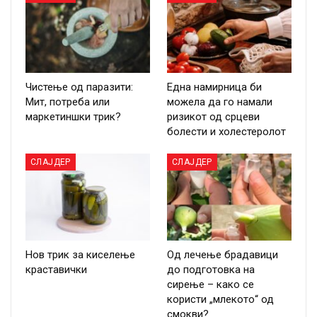
Чистење од паразити:
Една намирница би
Мит, потреба или
можела да го намали
маркетиншки трик?
ризикот од срцеви
болести и холестеролот
СЛАЈДЕР
СЛАЈДЕР
Нов трик за киселење
Од лечење брадавици
краставички
до подготовка на
сирење – како се
користи „млекото“ од
смокви?