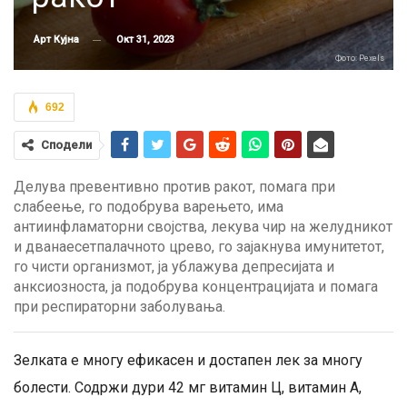
Окт 31, 2023
Арт Кујна
Фото: Pexels
692
Сподели
Делува превентивно против ракот, помага при
слабеење, го подобрува варењето, има
антиинфламаторни својства, лекува чир на желудникот
и дванаесетпалачното црево, го зајакнува имунитетот,
го чисти организмот, ја ублажува депресијата и
анксиозноста, ја подобрува концентрацијата и помага
при респираторни заболувања.
Зелката е многу ефикасен и достапен лек за многу
болести. Содржи дури 42 мг витамин Ц, витамин А,