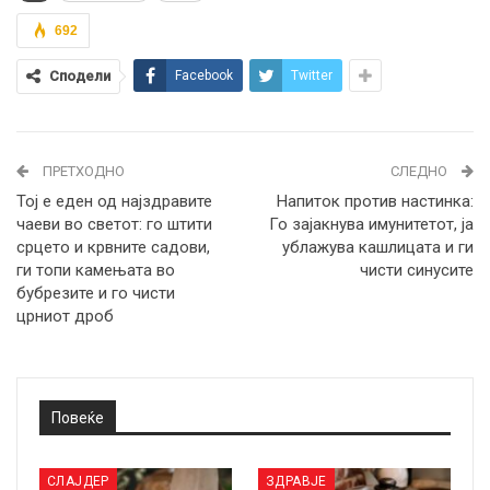
692
Сподели
Facebook
Twitter
ПРЕТХОДНО
СЛЕДНО
Тој е еден од најздравите
Напиток против настинка:
чаеви во светот: го штити
Го зајакнува имунитетот, ја
срцето и крвните садови,
ублажува кашлицата и ги
ги топи камењата во
чисти синусите
бубрезите и го чисти
црниот дроб
Повеќе
СЛАЈДЕР
ЗДРАВЈЕ