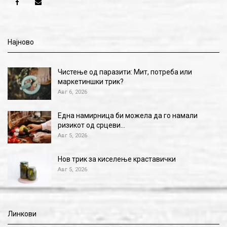
Најново
Чистење од паразити: Мит, потреба или
маркетиншки трик?
Авг 6, 2026
Една намирница би можела да го намали
ризикот од срцеви…
Авг 5, 2026
Нов трик за киселење краставички
Авг 5, 2026
Линкови