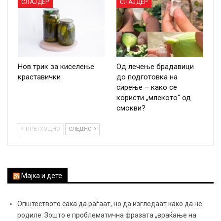
СЛАЈДЕР
СЛАЈДЕР
Нов трик за киселење
Од лечење брадавици
краставички
до подготовка на
сирење – како се
користи „млекото“ од
смокви?
ПРЕТХОДНО
СЛЕДНО
Мајка и дете
Општеството сака да раѓаат, но да изгледаат како да не
родиле: Зошто е проблематична фразата „враќање на