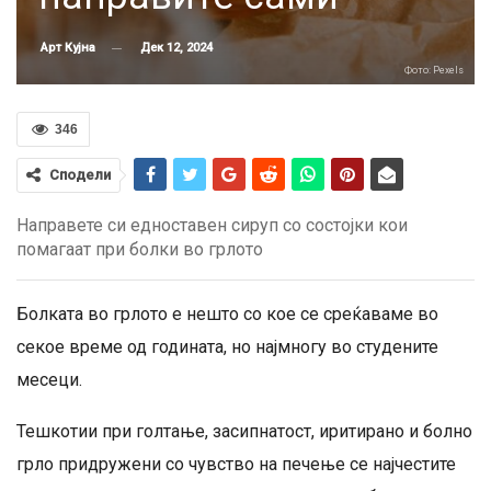
Дек 12, 2024
Арт Кујна
Фото: Pexels
346
Сподели
Направете си едноставен сируп со состојки кои
помагаат при болки во грлото
Болката во грлото е нешто со кое се среќаваме во
секое време од годината, но најмногу во студените
месеци.
Тешкотии при голтање, засипнатост, иритирано и болно
грло придружени со чувство на печење се најчестите