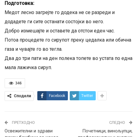
Подготовка:
Медот лесно загрејте го додека не се разреди и
додадете ги сите останати состојки во него.
Добро измешајте и оставете да отстои еден час.
Потоа процедете го сирупот преку цедалка или обична
газа и чувајте го во тегла.
Два до три пати на ден полека топете во устата по една
мала лажичка сируп.
346
Сподели
Facebook
Twitter
ПРЕТХОДНО
СЛЕДНО
Освежителни и здрави
Почетници, винољупци,