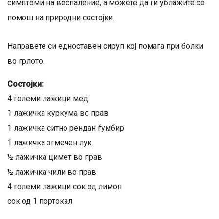
симптоми на воспаление, а можете да ги ублажите со
помош на природни состојки.
Направете си едноставен сируп кој помага при болки
во грлото.
Состојки:
4 големи лажици мед
1 лажичка куркума во прав
1 лажичка ситно рендан ѓумбир
1 лажичка згмечен лук
½ лажичка цимет во прав
½ лажичка чили во прав
4 големи лажици сок од лимон
сок од 1 портокал