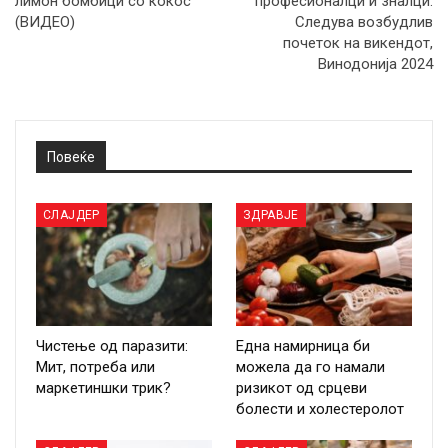
лимон бомбици со кокос
професионалци и зналци:
(ВИДЕО)
Следува возбудлив
почеток на викендот,
Винодонија 2024
Повеќе
СЛАЈДЕР
ЗДРАВЈЕ
Чистење од паразити:
Една намирница би
Мит, потреба или
можела да го намали
маркетиншки трик?
ризикот од срцеви
болести и холестеролот