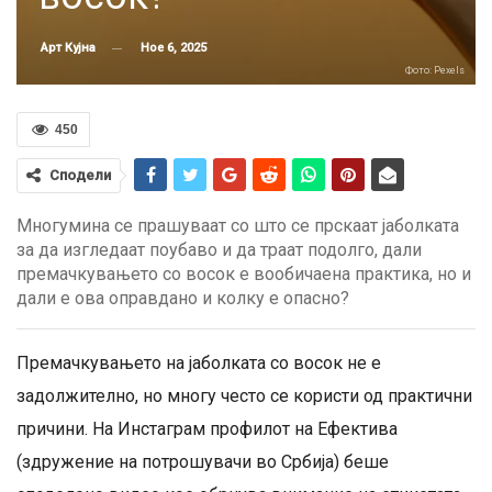
Ное 6, 2025
Арт Кујна
Фото: Pexels
450
Сподели
Многумина се прашуваат со што се прскаат јаболката
за да изгледаат поубаво и да траат подолго, дали
премачкувањето со восок е вообичаена практика, но и
дали е ова оправдано и колку е опасно?
Премачкувањето на јаболката со восок не е
задолжително, но многу често се користи од практични
причини. На Инстаграм профилот на Ефективa
(здружение на потрошувачи во Србија) беше