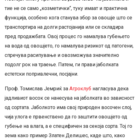
тие не се само „козметички“, туку имаат и практична
функција, особено кога станува збор за овошје што се
транспортира на долги растојанија или се складира
пред продажбата. Овој процес го намалува губењето
на вода од овошјето, го намалува ризикот од патогени,
спречува расипување и овозможува значително
подолг рок на траење. Патем, ги прави јаболката
естетски попривлечни, посјајни.
Проф. Томислав Јемриќ за
Агроклуб
нагласува дека
јадливиот восок се нанесува на јаболката во зависност
од сортата. Јаболкото има свој природен восочен слој,
чија улога е првенствено да го заштити овошјето од
губење на влага, а е специфичен за секоја сорта. Тој го
зема како пример Златен Делишес, каде што, како