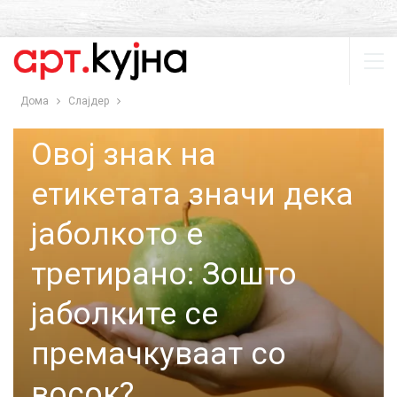
Дома
Слајдер
СЛАЈДЕР
СОВЕТИ
Овој знак на
етикетата значи дека
јаболкото е
третирано: Зошто
јаболките се
премачкуваат со
восок?