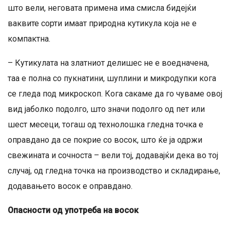
што вели, неговата примена има смисла бидејќи
ваквите сорти имаат природна кутикула која не е
компактна.
– Кутикулата на златниот делишес не е воедначена,
таа е полна со пукнатини, шуплини и микродупки кога
се гледа под микроскоп. Кога сакаме да го чуваме овој
вид јаболко подолго, што значи подолго од пет или
шест месеци, тогаш од технолошка гледна точка е
оправдано да се покрие со восок, што ќе ја одржи
свежината и сочноста – вели тој, додавајќи дека во тој
случај, од гледна точка на производство и складирање,
додавањето восок е оправдано.
Опасности од употреба на восок