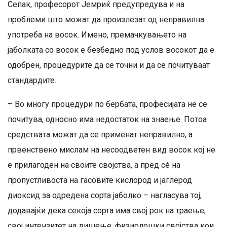
Сепак, професорот Јемриќ предупредува и на
проблеми што можат да произлезат од неправилна
употреба на восок. Имено, премачкувањето на
јаболката со восок е безбедно под услов восокот да е
одобрен, процедурите да се точни и да се почитуваат
стандардите.
– Во многу процедури по бербата, професијата не се
почитува, односно има недостаток на знаење. Потоа
средствата можат да се применат неправилно, а
првенствено мислам на несоодветен вид восок кој не
е прилагоден на своите својства, а пред сè на
пропустливоста на гасовите кислород и јаглерод
диоксид за одредена сорта јаболко – нагласува тој,
додавајќи дека секоја сорта има свој рок на траење,
свој интензитет на дишење, физиолошки својства кои