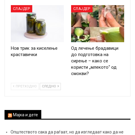
СЛАЈДЕР
СЛАЈДЕР
Нов трик за киселење
Од лечење брадавици
краставички
до подготовка на
сирење – како се
користи „млекото“ од
смокви?
ПРЕТХОДНО
СЛЕДНО
Мајка и дете
Општеството сака да раѓаат, но да изгледаат како да не