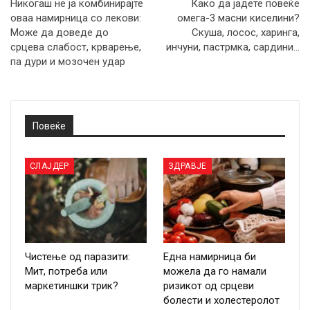
Никогаш не ја комбинирајте
Како да јадете повеќе
оваа намирница со лекови:
омега-3 масни киселини?
Може да доведе до
Скуша, лосос, харинга,
срцева слабост, крварење,
инчуни, пастрмка, сардини…
па дури и мозочен удар
Повеќе
СЛАЈДЕР
ЗДРАВЈЕ
Чистење од паразити:
Една намирница би
Мит, потреба или
можела да го намали
маркетиншки трик?
ризикот од срцеви
болести и холестеролот