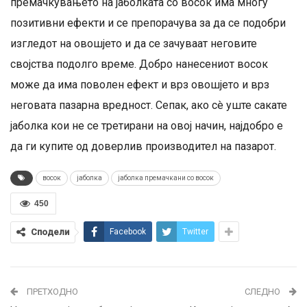
премачкувањето на јаболката со восок има многу
позитивни ефекти и се препорачува за да се подобри
изгледот на овошјето и да се зачуваат неговите
својства подолго време. Добро нанесениот восок
може да има поволен ефект и врз овошјето и врз
неговата пазарна вредност. Сепак, ако сè уште сакате
јаболка кои не се третирани на овој начин, најдобро е
да ги купите од доверлив производител на пазарот.
восок
јаболка
јаболка премачкани со восок
450
Сподели
Facebook
Twitter
ПРЕТХОДНО
СЛЕДНО