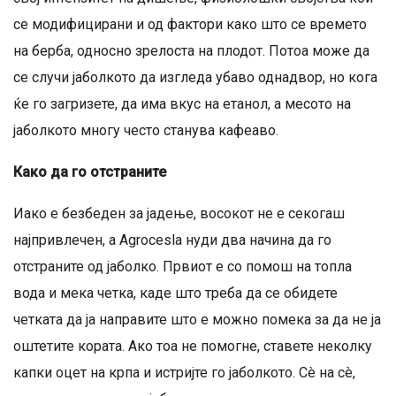
се модифицирани и од фактори како што се времето
на берба, односно зрелоста на плодот. Потоа може да
се случи јаболкото да изгледа убаво однадвор, но кога
ќе го загризете, да има вкус на етанол, а месото на
јаболкото многу често станува кафеаво.
Како да го отстраните
Иако е безбеден за јадење, восокот не е секогаш
најпривлечен, а Agrocesla нуди два начина да го
отстраните од јаболко. Првиот е со помош на топла
вода и мека четка, каде што треба да се обидете
четката да ја направите што е можно помека за да не ја
оштетите кората. Ако тоа не помогне, ставете неколку
капки оцет на крпа и истријте го јаболкото. Сè на сè,