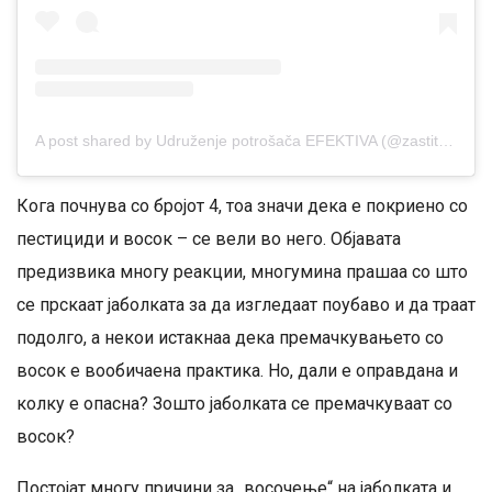
A post shared by Udruženje potrošača EFEKTIVA (@zastitnik_potrosaca)
Кога почнува со бројот 4, тоа значи дека е покриено со
пестициди и восок – се вели во него. Објавата
предизвика многу реакции, многумина прашаа со што
се прскаат јаболката за да изгледаат поубаво и да траат
подолго, а некои истакнаа дека премачкувањето со
восок е вообичаена практика. Но, дали е оправдана и
колку е опасна? Зошто јаболката се премачкуваат со
восок?
Постојат многу причини за „восочење“ на јаболката и