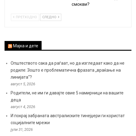
смокви?
ПРЕТХОДНО
СЛЕДНО
Мајка и дете
Општеството сака да раѓаат, но да изгледаат како да не
родиле: Зошто е проблематична фразата „враќање на
линијата“?
август 5, 2026
Родители, не им ги давајте овие 5 намирници на вашите
деца
август 4, 2026
И покрај забраната австралиските тинејџери ги користат
социјалните мрежи
јули 31, 2026