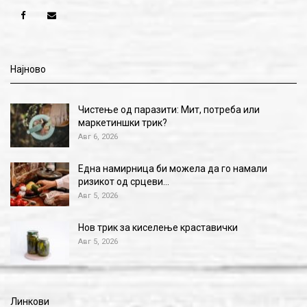
Најново
Чистење од паразити: Мит, потреба или
маркетиншки трик?
Авг 6, 2026
Една намирница би можела да го намали
ризикот од срцеви…
Авг 5, 2026
Нов трик за киселење краставички
Авг 5, 2026
Линкови