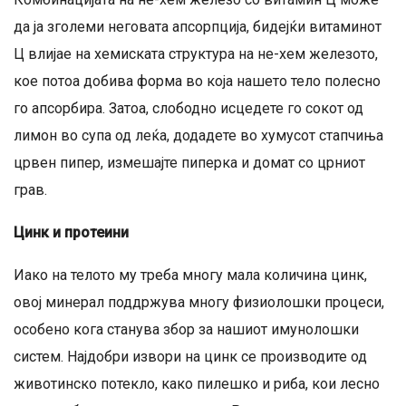
да ја зголеми неговата апсорпција, бидејќи витаминот
Ц влијае на хемиската структура на не-хем железото,
кое потоа добива форма во која нашето тело полесно
го апсорбира. Затоа, слободно исцедете го сокот од
лимон во супа од леќа, додадете во хумусот стапчиња
црвен пипер, измешајте пиперка и домат со црниот
грав.
Цинк и протеини
Иако на телото му треба многу мала количина цинк,
овој минерал поддржува многу физиолошки процеси,
особено кога станува збор за нашиот имунолошки
систем. Најдобри извори на цинк се производите од
животинско потекло, како пилешко и риба, кои лесно