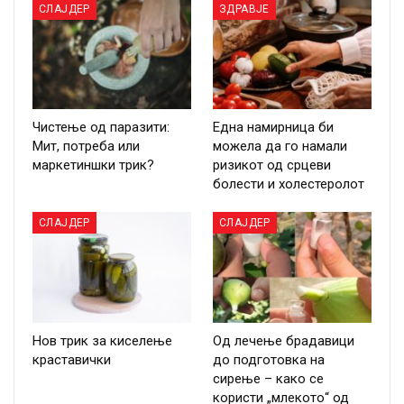
СЛАЈДЕР
ЗДРАВЈЕ
Чистење од паразити:
Една намирница би
Мит, потреба или
можела да го намали
маркетиншки трик?
ризикот од срцеви
болести и холестеролот
СЛАЈДЕР
СЛАЈДЕР
Нов трик за киселење
Од лечење брадавици
краставички
до подготовка на
сирење – како се
користи „млекото“ од