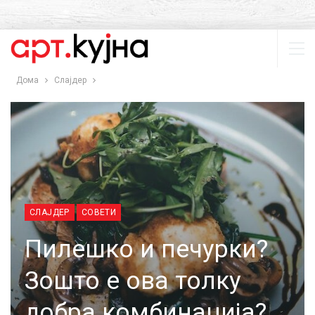
Дома
Слајдер
СЛАЈДЕР
СОВЕТИ
Пилешко и печурки?
Зошто е ова толку
добра комбинација?