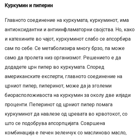
Куркумин и пиперин
Главното соединение на куркумата, куркуминот, има
антиоксидантни и антиинфламаторни својства. Но, како
и катехините во чајот, куркуминот слабо се апсорбира
сам по себе. Се метаболизира многу брзо, па може
само да пролета низ организмот. Решението е да
додадете црн пипер во куркумата. Според
американските експерти, главното соединение на
црниот пипер, пиперинот, може да ја зголеми
биорасположивоста на куркумин за околу две илјади
проценти. Пеперинот од црниот пипер помага
куркуминот да навлезе од цревата во крвотокот, со
што се подобрува апсорпцијата. Совршена
комбинација е печен зеленчук со маслиново масло,