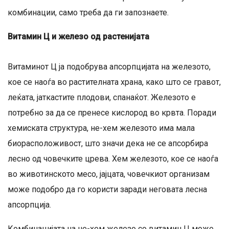
комбинации, само треба да ги запознаете.
Витамин Ц и железо од растенијата
Витаминот Ц ја подобрува апсорпцијата на железото,
кое се наоѓа во растителната храна, како што се гравот,
леќата, јаткастите плодови, спанаќот. Железото е
потребно за да се пренесе кислород во крвта. Поради
хемиската структура, не-хем железото има мала
биорасположивост, што значи дека не се апсорбира
лесно од човечките црева. Хем железото, кое се наоѓа
во животинското месо, јајцата, човечкиот организам
може подобро да го користи заради неговата лесна
апсорпција.
Комбинацијата на не-хем железо со витамин Ц може