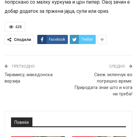
попрскано со малку куркума и црн пипер. Овој зачин е
добар додаток за пржени јајца, супи или ориз.
428
Сподели
Facebook
Twitter
ПРЕТХОДНО
СЛЕДНО
Тирамису, македонска
Свеж зеленчук во
верзија
погрешно време:
Природата знае што и кога
ни треба!
Повеќе