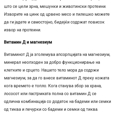
што се цели зрна, мешунки и животински протеини.
Изворите на цинк од црвено месо и пилешко можете
да ги јадете и самостојно, бидејќи содржат повисок
извор на протеини.
Витамин Д и магнезиум
Витаминот Д ја зголемува апсорпцијата на магнезиум,
минерал неопходен за добро функционирање на
клетките и срцето. Нашето тело мора да содржи
магнезиум, за да го внесе витаминот Д преку кожата
кога времето е топло. Кога станува збор за храна,
лососот или пастрмката полна со витамин Д се
одлична комбинација со додаток на бадеми или семки
од тиква и печурки со бадеми и семки од тиква.