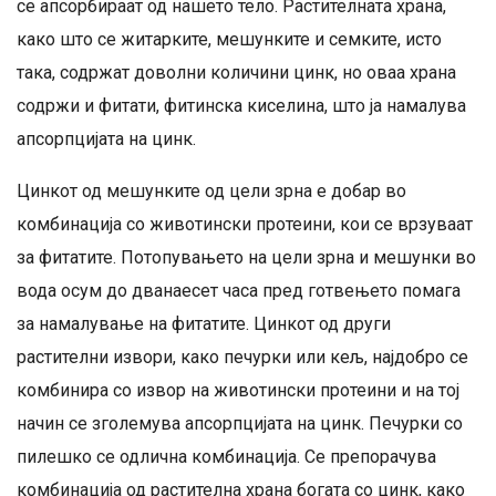
се апсорбираат од нашето тело. Растителната храна,
како што се житарките, мешунките и семките, исто
така, содржат доволни количини цинк, но оваа храна
содржи и фитати, фитинска киселина, што ја намалува
апсорпцијата на цинк.
Цинкот од мешунките од цели зрна е добар во
комбинација со животински протеини, кои се врзуваат
за фитатите. Потопувањето на цели зрна и мешунки во
вода осум до дванаесет часа пред готвењето помага
за намалување на фитатите. Цинкот од други
растителни извори, како печурки или кељ, најдобро се
комбинира со извор на животински протеини и на тој
начин се зголемува апсорпцијата на цинк. Печурки со
пилешко се одлична комбинација. Се препорачува
комбинација од растителна храна богата со цинк, како