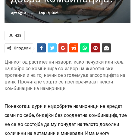
Апр 18, 2023
Арт Кујна
428
Сподели
Цинкот од растителни извори, како печурки или кељ,
најдобро се комбинира со извор на животински
протеини и на тој начин се зголемува апсорпцијата на
цинк. Прочитајте зошто се препорачуваат некои
комбинации на намирници
Понекогаш дури и најдобрите намирници не вредат
сами по себе, бидејќи без соодветна комбинација, тие
не се во состојба да му понудат на телото доволни
количини на витамини и минерали. Има многу