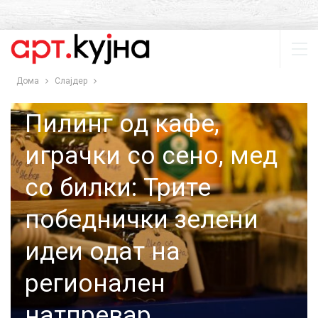
Дома
Слајдер
СЛАЈДЕР
ТОП 5
Пилинг од кафе,
играчки со сено, мед
со билки: Трите
победнички зелени
идеи одат на
регионален
натпревар