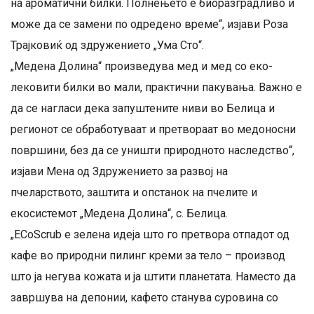
на ароматични билки. Полнењето е биоразградливо и
може да се замени по одредено време“, изјави Роза
Трајковиќ од здружението „Ума Сто“.
„Медена Долина“ произведува мед и мед со еко-
лековити билки во мали, практични пакувања. Важно е
да се нагласи дека запуштените ниви во Белица и
регионот се обработуваат и претвораат во медоносни
површини, без да се уништи природното наследство“,
изјави Мена од Здружението за развој на
пчеларството, заштита и опстанок на пчелите и
екосистемот „Медена Долина“, с. Белица.
„ECoScrub е зелена идеја што го претвора отпадот од
кафе во природни пилинг креми за тело – производ
што ја негува кожата и ја штити планетата. Наместо да
завршува на депонии, кафето станува суровина со