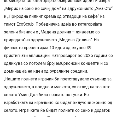
комисијата во категоријата ембрионски идеи ги избра
„Мирис на сено во сечиј дом“ на здружението „Ума Сто“
и „Природна пилинг крема од отпадоци на кафе“ на
тимот EcoScrub. Победничка идеја во категоријата
зелени бизниси е „Медена долина – живееме со
природата“на здружението „Медена Долина“. На
финалето презентираа 10 идеи од вкупно 39
пристигнати апликации. Натпреварот во 2025 година се
одликува со поголем број ембрионски концепти и со
доминација на идеи од руралните средини.
„Нашите полнети играчки би претставувале сувенир за
здружението, а воедно и маскота, со оглед на тоа што
селото Умин Дол било познато по гуски. Во
изработката на играчките ќе бидат вклучени жените од
селото. Играчките ќе бидат полнети со сено и додаток