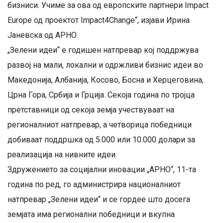
бизниси. Учиме за ова од европските партнери Impact
Europe од проектот Impact4Change“, изјави Ирина
Јаневска од АРНО.
„Зелени идеи“ е годишен натпревар кој поддржува
развој на мали, локални и одржливи бизнис идеи во
Македонија, Албанија, Косово, Босна и Херцеговина,
Црна Гора, Србија и Грција. Секоја година по тројца
претставници од секоја земја учествуваат на
регионалниот натпревар, а четворица победници
добиваат поддршка од 5.000 или 10.000 долари за
реализација на нивните идеи.
Здружението за социјални иновации „АРНО“, 11-та
година по ред, го администрира националниот
натпревар „Зелени идеи“ и се гордее што досега
земјата има регионални победници и вкупна