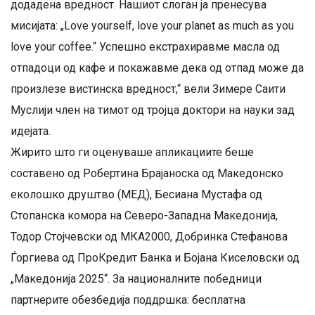
додадена вредност. Нашиот слоган ја пренесува
мисијата: „Love yourself, love your planet as much as you
love your coffee.“ Успешно екстрахиравме масла од
отпадоци од кафе и покажавме дека од отпад може да
произлезе вистинска вредност,“ вели Зимере Саити
Муслији член на тимот од тројца доктори на науки зад
идејата.
Жирито што ги оценуваше апликациите беше
составено од Робертина Брајаноска од Македонско
еколошко друштво (МЕД), Бесиана Мустафа од
Стопанска комора на Северо-Западна Македонија,
Тодор Стојчевски од МКА2000, Добринка Стефанова
Ѓоргиева од ПроКредит Банка и Бојана Киселовски од
„Македонија 2025“. За националните победници
партнерите обезбедија поддршка: бесплатна