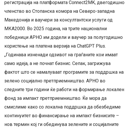
регистрација на платформата Connect2MK, двегодишно
членство во Стопанска комора на Северо-западна
Македонија и ваучери за консултантски услуги од
МКА2000. Во 2025 година, на трите национални
победници АРНО им додели и ваучер за полугодишно
користење на платена верзија на ChatGPT Plus.
„Годинава изненади одзивот на граѓаните кои имаат
само идеја, а не почнат бизнис. Сепак, загрижува
фактот што се намалуваат програмите за поддршка на
зелено социјално претприемништво. АРНО во
следните три години ќе работи на формирање локален
фонд за импакт претприемништво. Ќе мора да
смислиме како со локална поддршка да обезбедиме
континуитет во финансирање на импакт бизнисите –
нов термин кој ги обединува зелените и социјалните