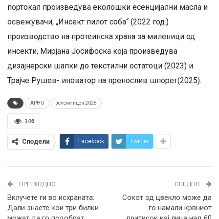
портокал произведува еколошки есенцијални масла и
освежувачи, „Инсект пилот соба“ (2022 год.)
производство нa протеинска храна за миленици од
инсекти, Мирјана Јосифоска која произведува
дизајнерски шапки до текстилни остатоци (2023) и
Трајче Рушев- иноватор на пренослив шпорет(2025).
АРНО
зелени идеи 2025
146
Сподели
Facebook
Twitter
ПРЕТХОДНО
СЛЕДНО
Вклучете ги во исхраната:
Сокот од цвекло може да
Дали знаете кои три билки
го намали крвниот
можат да го подобрат
притисок кај лица над 60