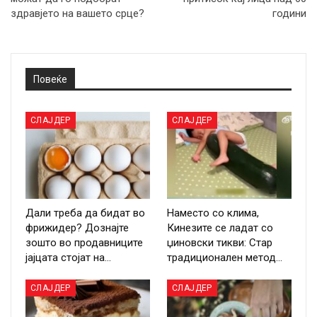
здравјето на вашето срце?
години
Повеќе
СЛАЈДЕР
СЛАЈДЕР
Дали треба да бидат во
Наместо со клима,
фрижидер? Дознајте
Кинезите се ладат со
зошто во продавниците
џиновски тикви: Стар
јајцата стојат на…
традиционален метод…
СЛАЈДЕР
СЛАЈДЕР