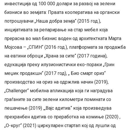
инвестиција од 100 000 долари за развој на зелени
бизниси во земјата: Првата кооператива на органски
потрошувачи „Наша добра земја“ (2015 год.),
инцијативата за репарирање на стар мебел која
прерасна во мал бизнис воден од архитектката Марта
Мојсова – „СПИН“ (2016 год.), платформата за продажба
на евтини оброци „Храна за сите“ (2017 година),
едукација преку илузионистички еко-пораки „Грин
меџик продакшн“ (2017 год), „ Био смарт ориз“
производство на ориз на одржлив начин (2019),
„Challenger“ мобилна апликација која ги наградува
граѓаните за сите зелени километри поминати со
пешачење (2019) ,„Вајс адитив“ која произведува
прехранбен адитив со преработка на комиње (2020) ,
„О-круг“ (2021) циркуларен стартап кој од лушпи од