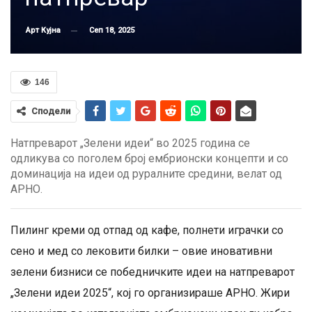
Сеп 18, 2025
Арт Кујна
146
Сподели
Натпреварот „Зелени идеи“ во 2025 година се
одликува со поголем број ембрионски концепти и со
доминација на идеи од руралните средини, велат од
АРНО.
Пилинг креми од отпад од кафе, полнети играчки со
сено и мед со лековити билки – овие иновативни
зелени бизниси се победничките идеи на натпреварот
„Зелени идеи 2025“, кој го организираше АРНО. Жири