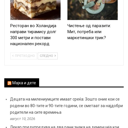
Ресторан во Холандија
Чистење од паразити:
направи тирамису долг
Мит, потреба или
300 метри и постави
маркетиншки трик?
национален рекорд
ПРЕТХОДНО
СЛЕДНО
Мајка и дете
Децата на милениумците имаат среќа: Зошто оние кои се
родени во 80-тите и 90-тите години, се сметаат за најдобри
родители на сите времиња
август 10, 2026
Лекар предупредува на два рани знака на деменција кои