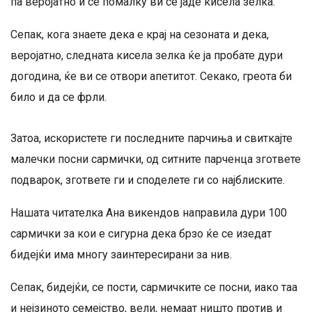
па веројатно и сѐ помалку ви се јаде кисела зелка.
Сепак, кога знаете дека е крај на сезоната и дека,
веројатно, следната кисела зелка ќе ја пробате дури
догодина, ќе ви се отвори апетитот. Секако, греота би
било и да се фрли.
Затоа, искористете ги последните парчиња и свиткајте
малечки посни сармички, од ситните парченца згответе
подварок, згответе ги и споделете ги со најблиските.
Нашата читателка Ана викендов направила дури 100
сармички за кои е сигурна дека брзо ќе се изедат
бидејќи има многу заинтересирани за нив.
Сепак, бидејќи, се пости, сармичките се посни, иако таа
и нејзиното семејство, вели, немаат ништо против и