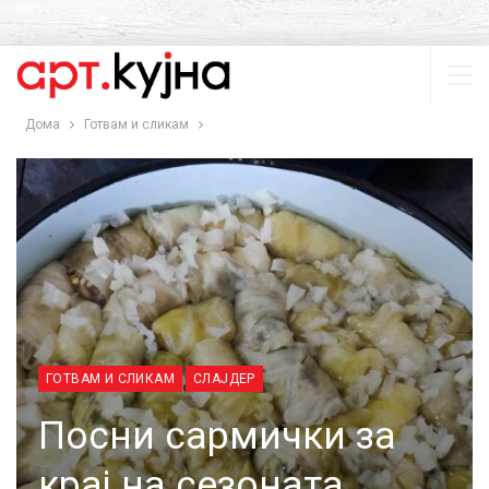
Дома
Готвам и сликам
ГОТВАМ И СЛИКАМ
СЛАЈДЕР
Посни сармички за
крај на сезоната