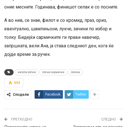
оние месните. Годинава, финишот сепак е со посните.
А во нив, се знае, филот е со кромид, праз, ориз,
евентуално, шампињони, лукче, зачини по избор и
толку. Бидејќи сармичките ги прави навечер,
запршката, вели Ана, ја става следниот ден, кога ќе
дојде време за ручек.
кисела зелка
посни сармички
сезона
654
Сподели
Facebook
Twitter
ПРЕТХОДНО
СЛЕДНО