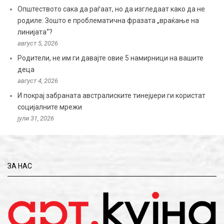
Општеството сака да раѓаат, но да изгледаат како да не
родиле: Зошто е проблематична фразата „враќање на
линијата“?
август 5, 2026
Родители, не им ги давајте овие 5 намирници на вашите
деца
август 4, 2026
И покрај забраната австралиските тинејџери ги користат
социјалните мрежи
јули 31, 2026
ЗА НАС