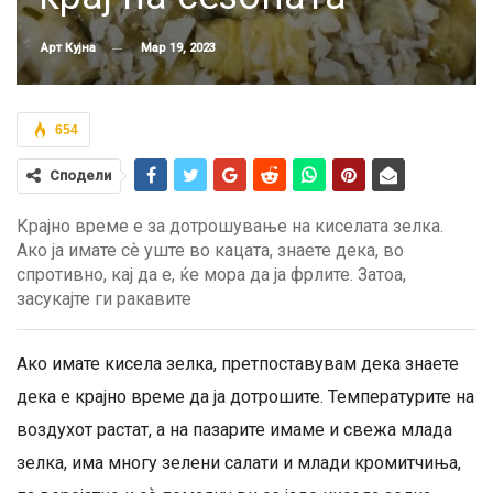
Мар 19, 2023
Арт Кујна
654
Сподели
Крајно време е за дотрошување на киселата зелка.
Ако ја имате сѐ уште во кацата, знаете дека, во
спротивно, кај да е, ќе мора да ја фрлите. Затоа,
засукајте ги ракавите
Ако имате кисела зелка, претпоставувам дека знаете
дека е крајно време да ја дотрошите. Температурите на
воздухот растат, а на пазарите имаме и свежа млада
зелка, има многу зелени салати и млади кромитчиња,