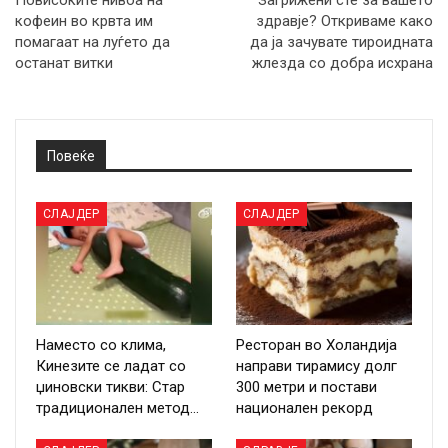
Повисоките нивоа на
Загрижени сте за вашето
кофеин во крвта им
здравје? Откриваме како
помагаат на луѓето да
да ја зачувате тироидната
останат витки
жлезда со добра исхрана
Повеќе
СЛАЈДЕР
СЛАЈДЕР
Наместо со клима,
Ресторан во Холандија
Кинезите се ладат со
направи тирамису долг
џиновски тикви: Стар
300 метри и постави
традиционален метод…
национален рекорд