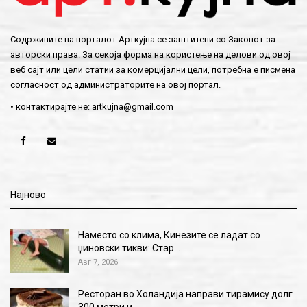
Содржините на порталот Арткујна се заштитени со Законот за
авторски права. За секоја форма на користење на делови од овој
веб сајт или цели статии за комерцијални цели, потребна е писмена
согласност од администраторите на овој портал.
• контактирајте не:
artkujna@gmail.com
Најново
Наместо со клима, Кинезите се ладат со
џиновски тикви: Стар…
Авг 7, 2026
Ресторан во Холандија направи тирамису долг
300 метри и…