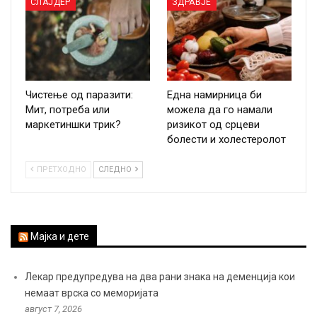
СЛАЈДЕР
ЗДРАВЈЕ
Чистење од паразити:
Една намирница би
Мит, потреба или
можела да го намали
маркетиншки трик?
ризикот од срцеви
болести и холестеролот
ПРЕТХОДНО
СЛЕДНО
Мајка и дете
Лекар предупредува на два рани знака на деменција кои
немаат врска со меморијата
август 7, 2026