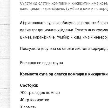
Супата од слатки компири и кикиритки има крем
како цимет, каранфилче, ѓумбир и ким и неверој
Африканската кујна изобилува со рецепти базир
од tие традиционални јадења. Супата има кремас
цимет, каранфилче, ѓумбир и ким, има и неверој
Послужете ја супата со свежи листови коријанд
Еве како се подготвува.
Кремаста супа од слатки компири и кикиритки
Состојки:
700 гр сладок компир
40 гр кикиритки
3 домати