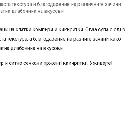
аста текстура и благодарение на различните зачини
атна длабочина на вкусови.
ани на слатки компири и кикиритки. Оваа супа е едно
та текстура, а благодарение на разните зачини како
атна длабочина на вкусoви.
ер и ситно сечкани пржени кикиритки. Уживајте!