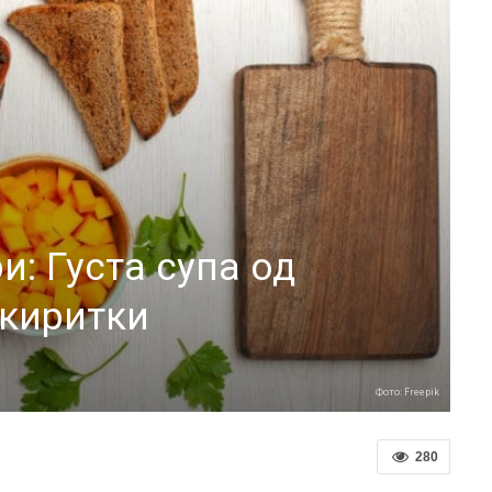
и: Густа супа од
икиритки
Фото: Freepik
280