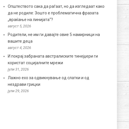
Општеството сака да раѓаат, но да изгледаат како
да не родиле: Зошто е проблематична фразата
„враќање на линијата“?
август 5, 2026
Родители, не им ги давајте овие 5 намирници на
вашите деца
август 4, 2026
И покрај забраната австралиските тинејџери ги
користат социјалните мрежи
јули 31, 2026
Лажно ехо за одвикнување од слатки и од
нездрави грицки
јули 29, 2026