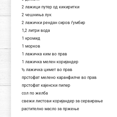
2 лажици путер од кикиритки
2 чешниња лук
2 лажички рендан сиров ѓумбир
1,2 литри вода
1 кромид
1 морков
1 лажичка ким во прав
1 лажичка мелен коријандер
½ лажичка цимет во прав
прстофат мелено каранфилче во прав
прстофат кајенски пипер
сол по желба
свежи листови коријандер за сервирање
растително масло за пржење