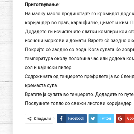
Приготвување:
На малку масло продинстајте го кромидот додек
коријандер во прав, каранфилче, цимет и ким. 
Додадете ги исчистените слатки компири кои ст
исечени моркови и домати. Варете сè заедно ок
Покријте сè заедно со вода. Кога супата ќе зовр
температура околу половина час или додека ком
сол и кајенски пипер.
Содржината од тенџерето префрлете ја во бленд
кремаста супа.
Вратете ја супата во тенџерето. Додадете го пут
Послужете топло со свежи листови коријандер. 
Сподели
Facebook
Twitter
Goo