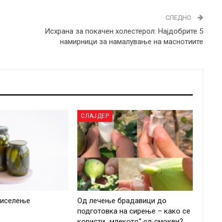
СЛЕДНО
Исхрана за покачен холестерол: Најдобрите 5
намирници за намалување на маснотиите
СЛАЈДЕР
киселење
Од лечење брадавици до
подготовка на сирење – како се
користи „млекото“ од смокви?