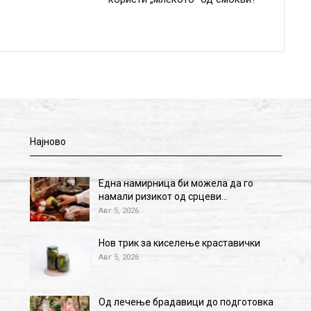
Најново
Една намирница би можела да го
намали ризикот од срцеви…
Авг 5, 2026
Нов трик за киселење краставички
Авг 5, 2026
Од лечење брадавици до подготовка