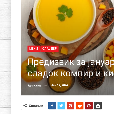
МЕНИ
СЛАЈДЕР
Предизвик за јануар
сладок компир и к
Јан 17, 2024
Арт Кујна
Сподели