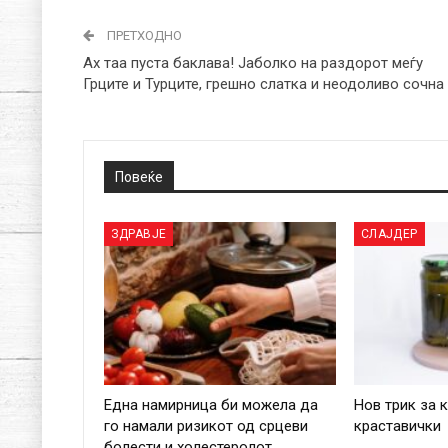
ПРЕТХОДНО
Ах таа пуста баклава! Јаболко на раздорот меѓу
Грците и Турците, грешно слатка и неодоливо сочна
Повеќе
ЗДРАВЈЕ
СЛАЈДЕР
Една намирница би можела да
Нов трик за 
го намали ризикот од срцеви
краставички
болести и холестеролот