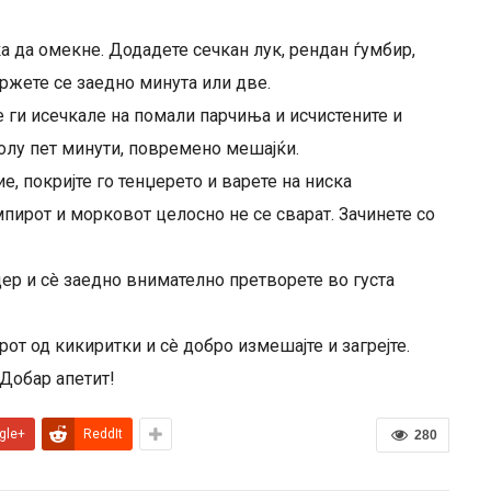
а да омекне. Додадете сечкан лук, рендан ѓумбир,
Пржете се заедно минута или две.
е ги исечкале на помали парчиња и исчистените и
олу пет минути, повремено мешајќи.
ие, покријте го тенџерето и варете на ниска
пирот и морковот целосно не се сварат. Зачинете со
ер и сè заедно внимателно претворете во густа
ерот од кикиритки и сè добро измешајте и загрејте.
Добар апетит!
gle+
ReddIt
280