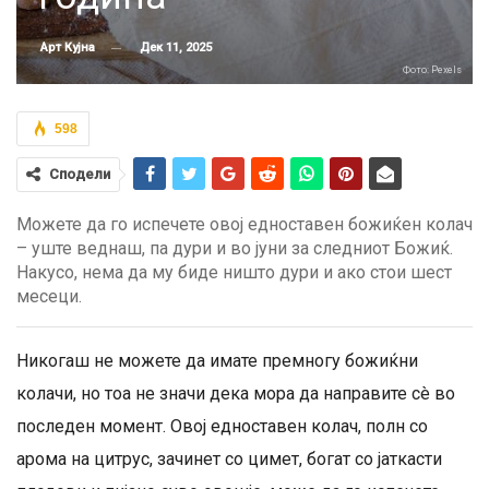
Дек 11, 2025
Арт Кујна
Фото: Pexels
598
Сподели
Можете да го испечете овој едноставен божиќен колач
– уште веднаш, па дури и во јуни за следниот Божиќ.
Накусо, нема да му биде ништо дури и ако стои шест
месеци.
Никогаш не можете да имате премногу божиќни
колачи, но тоа не значи дека мора да направите сè во
последен момент. Овој едноставен колач, полн со
арома на цитрус, зачинет со цимет, богат со јаткасти