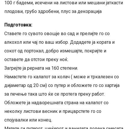
100 г бадеми, исечени на листови или мешани јаткасти
плодови, грубо здробени, плус за декорација
Подготовка:
Ставете го сувото овошје во сад и прелијте го со
алкохол или чај по ваш избор. Додадете ја кората и
сокот од портокал, добро измешајте, покријте и
оставете да отстои преку ноќ.
Загрејте ја рерната на 160 степени.
Намастете го калапот за колач ( може и тркалезен со
дијаметар од 20 см) со путер и обложете го со хартија
за печење така што ќе се протега преку работ.
Обложете ја надворешната страна на калапот со
неколку листови весник и прицврстете го со
спојувалки или конец.
Матете ги путерот, шеќерот и ванилата додека смесата