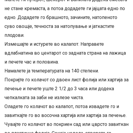
не стане кремаста, а потоа додадете ги јајцата едно по
едно. Додадете го брашното, зачините, натопеното
суво овошје, течноста за натопување и јаткастите
плодови.
Измешајте и истурете во калапот. Направете
вдлабнатина во центарот со задната страна на лажица
и печете час и половина.
Намалете ја температурата на 140 степени.
Покријте го колачот со двоен лист фолија или хартија за
печење и печете уште 2 1/2 до 3 часа или додека
чепкалката за заби не излезе чиста.
Оладете го колачот во калапот, потоа извадете го и
завиткајте го во восочна хартија или хартија за печење.
Чувајте го колачот во покриен сад или цврсто завиткан