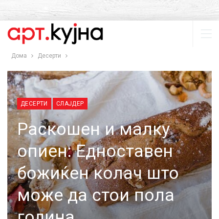
Дома
Десерти
ДЕСЕРТИ
СЛАЈДЕР
Раскошен и малку
опиен: Едноставен
божиќен колач што
може да стои пола
година