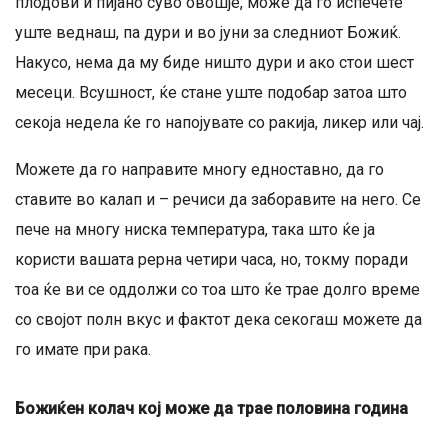
плодови и пијано суво овошје, може да го испечете
уште веднаш, па дури и во јуни за следниот Божиќ.
Накусо, нема да му биде ништо дури и ако стои шест
месеци. Всушност, ќе стане уште подобар затоа што
секоја недела ќе го напојувате со ракија, ликер или чај.
Можете да го направите многу едноставно, да го
ставите во калап и – речиси да заборавите на него. Се
пече на многу ниска температура, така што ќе ја
користи вашата рерна четири часа, но, токму поради
тоа ќе ви се оддолжи со тоа што ќе трае долго време
со својот полн вкус и фактот дека секогаш можете да
го имате при рака.
Божиќен колач кој може да трае половина година