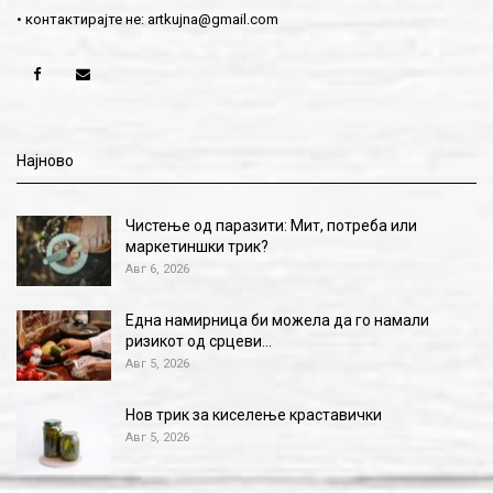
• контактирајте не:
artkujna@gmail.com
Најново
Чистење од паразити: Мит, потреба или
маркетиншки трик?
Авг 6, 2026
Една намирница би можела да го намали
ризикот од срцеви…
Авг 5, 2026
Нов трик за киселење краставички
Авг 5, 2026