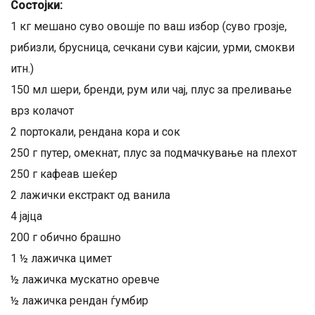
Состојки:
1 кг мешано суво овошје по ваш избор (суво грозје,
рибизли, брусница, сечкани суви кајсии, урми, смокви
итн.)
150 мл шери, бренди, рум или чај, плус за преливање
врз колачот
2 портокали, рендана кора и сок
250 г путер, омекнат, плус за подмачкување на плехот
250 г кафеав шеќер
2 лажички екстракт од ванила
4 јајца
200 г обично брашно
1 ½ лажичка цимет
½ лажичка мускатно оревче
½ лажичка рендан ѓумбир