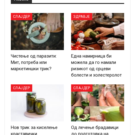
СЛАЈДЕР
ЗДРАВЈЕ
Чистење од паразити:
Една намирница би
Мит, потреба или
можела да го намали
маркетиншки трик?
ризикот од срцеви
болести и холестеролот
СЛАЈДЕР
СЛАЈДЕР
Нов трик за киселење
Од лечење брадавици
краставички
до подготовка на