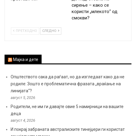
сирење – како се
користи „млекото“ од
смокви?
ПРЕТХОДНО
СЛЕДНО
Мајка и дете
Општеството сака да раѓаат, но да изгледаат како да не
родиле: Зошто е проблематична фразата „враќање на
линијата“?
август 5, 2026
Родители, не им ги давајте овие 5 намирници на вашите
деца
август 4, 2026
И покрај забраната австралиските тинејџери ги користат