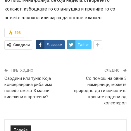
во пластична фолија. Секоја недела, отворете го
колачот, избоцкајте го со вилушка и прелијте го со
повеќе алкохол или чај за да остане влажен.
598
Сподели
Facebook
Twitter
ПРЕТХОДНО
СЛЕДНО
Сардини или туна: Која
Со помош на овие 3
конзервирана риба има
намирници, можете
повеќе омега-3 масни
природно да ги исчистите
киселини и протеини?
крвните садови од
холестерол
Повеќе