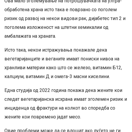
Ова мало зголемување на потрошувачката на ултра-
обработена храна исто така е поврзано со поголем
ризик од развој на некои видови рак, дијабетес тип 2 и
поголема изложеност на штетни хемикалии од
амбалажата на храната.
Исто така, некои истражувања покажале дека
вегетаријанците и веганите имаат пониски нивоа на
хранливи материи како што се железо, витамин Б12,
калциум, витамин Д и омега-3 масни киселини.
Една студија од 2022 година покажа дека жените кои
следат вегетаријанска исхрана имаат зголемен ризик и
инциденца од фрактури на колкот во споредба со
жените кои повремено јадат месо.
Овие проблеми може да се влошат ако луѓето не ги