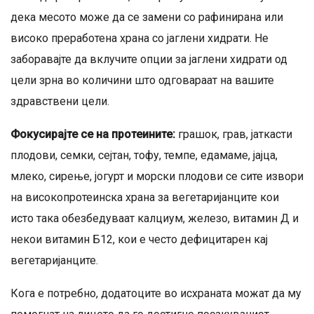
дека месото може да се замени со рафинирана или
високо преработена храна со јаглени хидрати. Не
заборавајте да вклучите опции за јаглени хидрати од
цели зрна во количини што одговараат на вашите
здравствени цели.
Фокусирајте се на протеините:
грашок, грав, јаткасти
плодови, семки, сејтан, тофу, темпе, едамаме, јајца,
млеко, сирење, јогурт и морски плодови се сите извори
на високопротеинска храна за вегетаријанците кои
исто така обезбедуваат калциум, железо, витамин Д и
некои витамин Б12, кои е често дефицитарен кај
вегетаријанците.
Кога е потребно, додатоците во исхраната можат да му