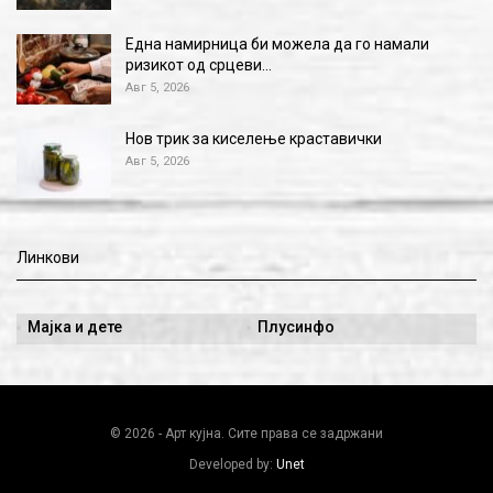
Една намирница би можела да го намали
ризикот од срцеви…
Авг 5, 2026
Нов трик за киселење краставички
Авг 5, 2026
Линкови
Мајка и дете
Плусинфо
© 2026 - Арт кујна. Сите права се задржани
Developed by:
Unet