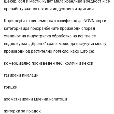
шеќер, сол и масти, нудат мала хранлива вредност и се
преработуваат со евтини индустриски адитиви.
Користејќи го системот за класификација NOVA, кој ги
категоризира прехранбените производи според
степенот на индустриска обработка на кој тие се
подложуваат, „брзата“ храна може да вклучува многу
производи од растително потекло, како што се:
комерцијално произведен леб, колачи и кекси
газирани пијалаци
грицки
ароматизирани млечни напитоци
житарки за појадок