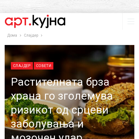
Дома
Слајдер
СЛАЈДЕР
СОВЕТИ
Растителната брза
храна го зголемува
ризикот од срцеви
заболувања и
мозочен удар