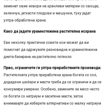
заменат овие извори на хранливи материи со овошје,
зеленчук, јаткасти плодови и мешунки, туку јадат
ултра-обработена храна.
Како да јадете урамнотежена растителна исхрана
Еве неколку практични совети кои можат да ви
помогнат да одржувате разновидна и урамнотежена
диета базирана на растително потекло:
Прво, ограничете ги ултра-преработените производи.
Растителната ултра преработена храна богата со сол,
додадени шеќери и масти треба да се ограничи и да се
консумира умерено. Особено, замените за месо често
се богати со натриум и заситени масти, затоа
внимавајте да изберете алтернативи со малку натриум