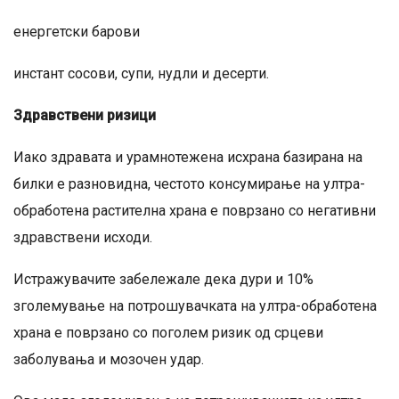
енергетски барови
инстант сосови, супи, нудли и десерти.
Здравствени ризици
Иако здравата и урамнотежена исхрана базирана на
билки е разновидна, честото консумирање на ултра-
обработена растителна храна е поврзано со негативни
здравствени исходи.
Истражувачите забележале дека дури и 10%
зголемување на потрошувачката на ултра-обработена
храна е поврзано со поголем ризик од срцеви
заболувања и мозочен удар.