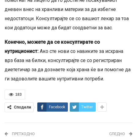
помогнат на лицето да го достигне посакуваниот
дневен внес на хранливи материи за да избегне
недостатоци. Консултирајте се со вашиот лекар за тоа
кои додатоци може да бидат соодветни за вас.
Конечно, можете да се консултирате со
нутриционист:
Ако сте нови со навиките за исхрана
врз база на билки, консултирајте се со регистриран
диететичар за да дознаете која храна ќе ви помогне да
ги задоволите вашите нутритивни потреби.
183
Сподели
Facebook
Twitter
ПРЕТХОДНО
СЛЕДНО