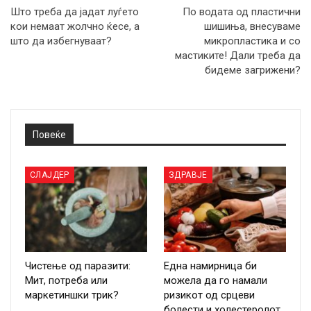
Што треба да јадат луѓето
По водата од пластични
кои немаат жолчно ќесе, а
шишиња, внесуваме
што да избегнуваат?
микропластика и со
мастиките! Дали треба да
бидеме загрижени?
Повеќе
СЛАЈДЕР
ЗДРАВЈЕ
Чистење од паразити:
Една намирница би
Мит, потреба или
можела да го намали
маркетиншки трик?
ризикот од срцеви
болести и холестеролот