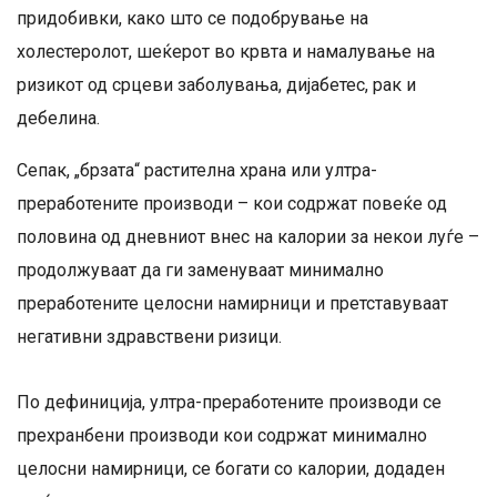
придобивки, како што се подобрување на
холестеролот, шеќерот во крвта и намалување на
ризикот од срцеви заболувања, дијабетес, рак и
дебелина.
Сепак, „брзата“ растителна храна или ултра-
преработените производи – кои содржат повеќе од
половина од дневниот внес на калории за некои луѓе –
продолжуваат да ги заменуваат минимално
преработените целосни намирници и претставуваат
негативни здравствени ризици.
По дефиниција, ултра-преработените производи се
прехранбени производи кои содржат минимално
целосни намирници, се богати со калории, додаден