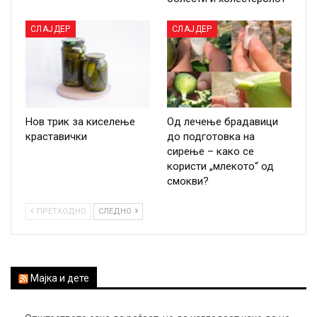
СЛАЈДЕР
СЛАЈДЕР
Нов трик за киселење
Од лечење брадавици
краставички
до подготовка на
сирење – како се
користи „млекото“ од
смокви?
ПРЕТХОДНО
СЛЕДНО
Мајка и дете