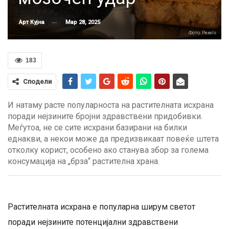
Мар 28, 2025
Арт Кујна
Фото: Pexels
183
Сподели
И натаму расте популарноста на растителната исхрана
поради нејзините бројни здравствени придобивки.
Меѓутоа, не се сите исхрани базирани на билки
еднакви, а некои може да предизвикаат повеќе штета
отколку корист, особено ако станува збор за голема
консумација на „брза“ растителна храна.
Растителната исхрана е популарна ширум светот
поради нејзините потенцијални здравствени