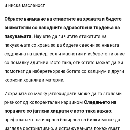
и ниска масленост.
Обрнете внимание на етикетите на храната и бидете
внимателни со наводните здравствени тврдења на
пакувањата.
Научете да ги читате етикетите на
пакувањата со храна за да бидете свесни за нивната
содржина на шеќер, сол и маснотии и изберете ги оние
со помалку адитиви. Исто така, етикетите можат да ви
помогнат да изберете храна богата со калциум и други
корисни хранливи материи.
Исхраната со малку јаглехидрати може да го зголеми
ризикот од колоректален карцином
Следењето на
порциите со јаглени хидрати е исто така важно:
префрлањето на исхрана базирана на билки може да
изгледа рестриктивно, а истражувањата покажуваат