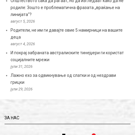
Општеството сака да раѓаат, но да изгледаат како да не
родиле: Зошто е проблематична фразата „враќање на
линијата“?
август 5, 2026
Родители, не им ги давајте овие 5 намирници на вашите
деца
август 4, 2026
И покрај забраната австралиските тинејџери ги користат
социјалните мрежи
јули 31, 2026
Лажно ехо за одвикнување од слатки и од нездрави
грицки
јули 29, 2026
ЗА НАС