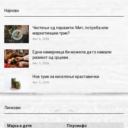
Најново
Чистење од паразити: Мит, потреба или
маркетиншки трик?
Авг 6, 2026
Една намирница би можела да го намали
ризикот од срцеви…
Авг 5, 2026
Нов трик за киселење краставички
Авг 5, 2026
Линкови
Мајка и дете
Плусинфо