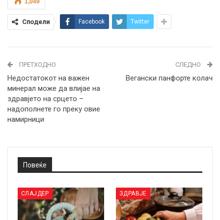
1,049
Сподели
Facebook
Twitter
ПРЕТХОДНО
СЛЕДНО
Недостатокот на важен
Вегански панфорте колач
минерал може да влијае на
здравјето на срцето –
надополнете го преку овие
намирници
Повеќе
СЛАЈДЕР
ЗДРАВЈЕ