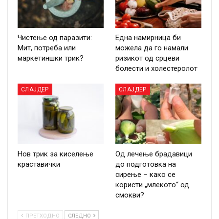
Чистење од паразити:
Една намирница би
Мит, потреба или
можела да го намали
маркетиншки трик?
ризикот од срцеви
болести и холестеролот
СЛАЈДЕР
СЛАЈДЕР
Нов трик за киселење
Од лечење брадавици
краставички
до подготовка на
сирење – како се
користи „млекото“ од
смокви?
ПРЕТХОДНО
СЛЕДНО