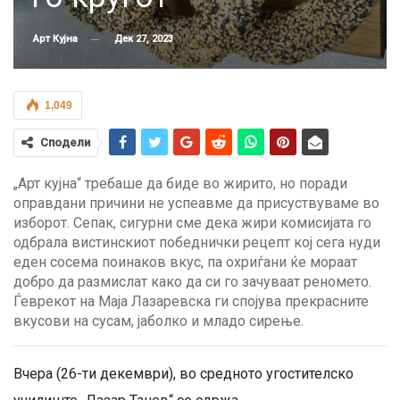
Дек 27, 2023
Арт Кујна
1,049
Сподели
„Арт кујна“ требаше да биде во жирито, но поради
оправдани причини не успеавме да присуствуваме во
изборот. Сепак, сигурни сме дека жири комисијата го
одбрала вистинскиот победнички рецепт кој сега нуди
еден сосема поинаков вкус, па охриѓани ќе мораат
добро да размислат како да си го зачуваат реномето.
Ѓеврекот на Маја Лазаревска ги спојува прекрасните
вкусови на сусам, јаболко и младо сирење.
Вчера (26-ти декември), во средното угостителско