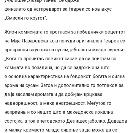
училиште „Лазар Танев“ се одржа
финалето од натпреварот за ѓеврек со нов вкус
„Смисли го кругот“.
Жири комисијата го прогласи за победнички рецептот
на Маја Лазаревска која понуди оригинален ѓеврек со
прекрасни вкусови на сусам, јаболко и младо сирење.
„Кога го прочитав повикот сакав да си поиграм со
хемијата во позадина, но да се задржи она што
е основна карактеристика на ѓеврекот: богата и силна
арома на сусам. Затоа и дополнително го потпеков за
да ја засилам аромата и да добијам крцкава
надворешност, а мека внатрешност. Меѓутоа го
направив и со нешто што е македонска локална
состојка, а тоа е тетовското Делишес јаболко. Додадов
и малку кремасто младо сирење за да може да се