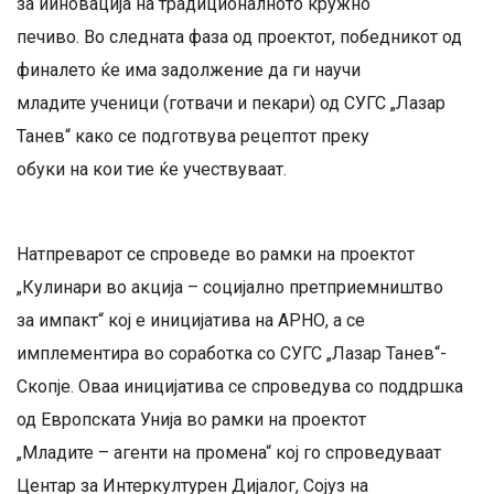
за ииновација на традиционалното кружно
печиво. Во следната фаза од проектот, победникот од
финалето ќе има задолжение да ги научи
младите ученици (готвачи и пекари) од СУГС „Лазар
Танев“ како се подготвува рецептот преку
обуки на кои тие ќе учествуваат.
Натпреварот се спроведе во рамки на проектот
„Кулинари во акција – социјално претприемништво
за импакт“ кој е иницијатива на АРНО, а се
имплементира во соработка со СУГС „Лазар Танев“-
Скопје. Оваа иницијатива се спроведува со поддршка
од Европската Унија во рамки на проектот
„Младите – агенти на променa“ кој го спроведуваат
Центар за Интеркултурен Дијалог, Сојуз на