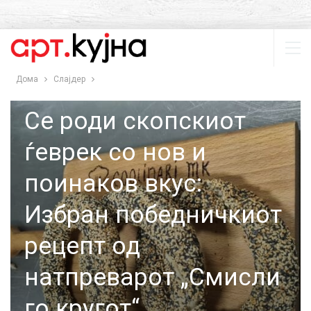
Дома
Слајдер
СЛАЈДЕР
ТОП 5
Се роди скопскиот
ѓеврек со нов и
поинаков вкус:
Избран победничкиот
рецепт од
натпреварот „Смисли
го кругот“