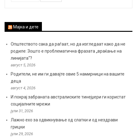
Мајка и дете
Општеството сака да раѓаат, но да изгледаат како да не
родиле: Зошто е проблематична фразата „враќање на
линијата“?
август 5, 2026
Родители, не им ги давајте овие 5 намирници на вашите
деца
август 4, 2026
И покрај забраната австралиските тинејџери ги користат
социјалните мрежи
јули 31, 2026
Лажно ехо за одвикнување од слатки и од нездрави
грицки
јули 29, 2026