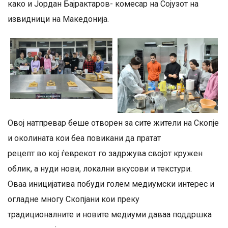
како и Jордан Бајрактаров- комесар на Сојузот на
извидници на Македонија.
Овој натпревар беше отворен за сите жители на Скопје
и околината кои беа повикани да пратат
рецепт во кој ѓеврекот го задржува својот кружен
облик, а нуди нови, локални вкусови и текстури.
Оваа иницијатива побуди голем медиумски интерес и
огладне многу Скопјани кои преку
традиционалните и новите медиуми даваа поддршка