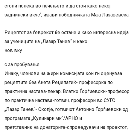
стопи полека во печењето и да стои како некој
заднински вкус“, изјави победничката Маја Лазаревска.
Рецептот за ѓеврекот ќе остане и како интересна идеја
за учениците на „Лазар Танев“ и како
нов вку
с за пробување.
Инаку, членови на жири комисијата кои ги оценуваа
рецептите беа Анета Реџепагиќ- професорка по
практична настава-пекар; Влатко Ѓорѓиевски-професор
по практична настава-готвач, професори во СУГС
„Лазар Танев“- Скопје, готвачот Антонио Ѓорѓиевски од
програмата „Кулинари.мк“/АРНО и
претставник на донаторите-спроведувачи на проектот,