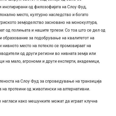
 инспирирани од филозофијата на Слоу Фуд,
окално место, културно наследство и богато
триското земјоделство засновано на монокултура,
ат од полињата и нашите трпези. Со тоа што се дел од
и образование за подобрување на квалитетот на
и нивното место на потекло се промовираат на
зводители од други региони во нивната земја или
вци на мало, агрономи и други експерти, академици,
теноста на Слоу Фуд за спроведување на транзиција
а на протеини од животински на алтернативни.
е нагласи како мешунките можат да играат клучна