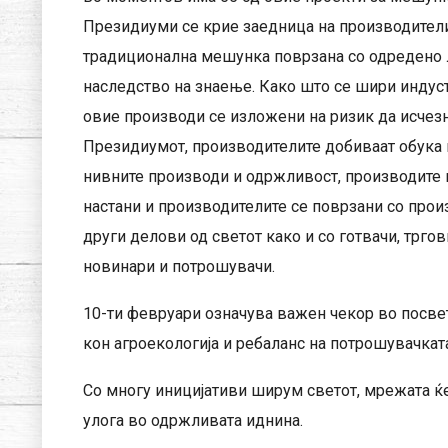
Президиуми се крие заедница на производители
традиционална мешунка поврзана со одредено л
наследство на знаење. Како што се шири индус
овие производи се изложени на ризик да исчезн
Президиумот, производителите добиваат обука 
нивните производи и одржливост, производите 
настани и производителите се поврзани со прои
други делови од светот како и со готвачи, трго
новинари и потрошувачи.
10-ти февруари означува важен чекор во посве
кон агроекологија и ребаланс на потрошувачкат
Со многу иницијативи ширум светот, мрежата ќ
улога во одржливата иднина.