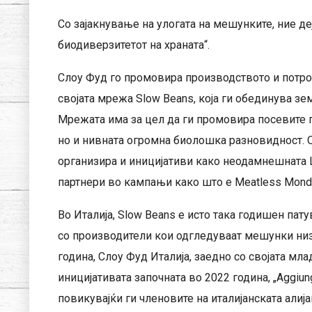
Со зајакнување на улогата на мешунките, ние д
биодиверзитетот на храната“.
Слоу Фуд го промовира производството и потро
својата мрежа Slow Beans, која ги обединува земј
Мрежата има за цел да ги промовира посевите 
но и нивната огромна биолошка разновидност. 
организира и иницијативи како неодамнешната Le
партнери во кампањи како што е Meatless Mond
Во Италија, Slow Beans е исто така годишен пату
со производители кои одгледуваат мешунки низ
година, Слоу Фуд Италија, заедно со својата мл
иницијативата започната во 2022 година, „Aggiung
повикувајќи ги членовите на италијанската алиј