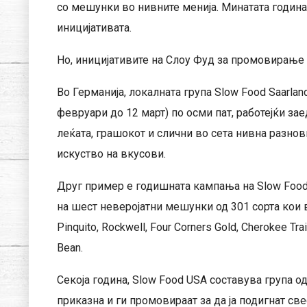
со мешунки во нивните менија. Минатата година 
иницијативата.
Но, иницијативите на Слоу Фуд за промовирање 
Во Германија, локалната група Slow Food Saarla
февруари до 12 март) по осми пат, работејќи зае
леќата, грашокот и слични во сета нивна разно
искуство на вкусови.
Друг пример е годишната кампања на Slow Food 
на шест неверојатни мешунки од 301 сорта кои в
Pinquito, Rockwell, Four Corners Gold, Cherokee Trai
Bean.
Секоја година, Slow Food USA составува група 
приказна и ги промовираат за да ја подигнат све