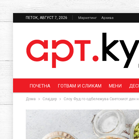
ПЕТОК, АВГУСТ 7, 2026
Маркетинг
Архива
ПОЧЕТНА
ГОТВАМ И СЛИКАМ
МЕНИ
ДЕС
Дома
Слајдер
Слоу Фуд го одбележува Светскиот ден на 