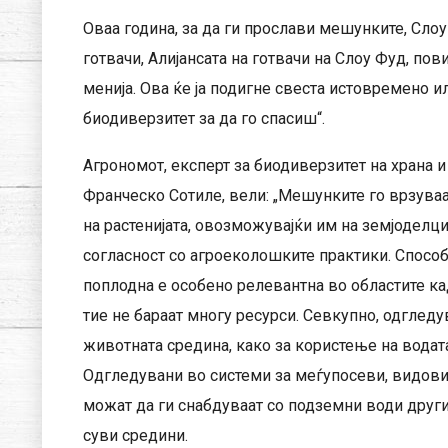
Оваа година, за да ги прослави мешунките, Слоу
готвачи, Алијансата на готвачи на Слоу Фуд, по
менија. Ова ќе ја подигне свеста истовремено ил
биодиверзитет за да го спасиш“.
Агрономот, експерт за биодиверзитет на храна и
Франческо Сотиле, вели: „Мешунките го врзуваа
на растенијата, овозможувајќи им на земјоделцит
согласност со агроеколошките практики. Способ
поплодна е особено релевантна во областите ка
тие не бараат многу ресурси. Севкупно, одгле
животната средина, како за користење на водата
Одгледувани во системи за меѓупосеви, видови
можат да ги снабдуваат со подземни води други
суви средини.