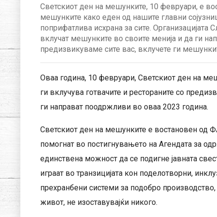
Светскиот ден на мешунките, 10 февруари, е во
мешунките како еден од нашите главни сојузниц
поприфатлива исхрана за сите. Организацијата С
вклучат мешунките во своите менија и да ги на
предизвикуваме сите вас, вклучете ги мешункит
Оваа година, 10 февруари, Светскиот ден на меш
ги вклучува готвачите и рестораните со предиз
ги направат поодржливи во оваа 2023 година.
Светскиот ден на мешунките е востановен од ФА
помогнат во постигнувањето на Агендата за одр
единствена можност да се подигне јавната свес
играат во транзицијата кон поделотворни, инкл
прехранбени системи за подобро производство,
живот, не изоставувајќи никого.