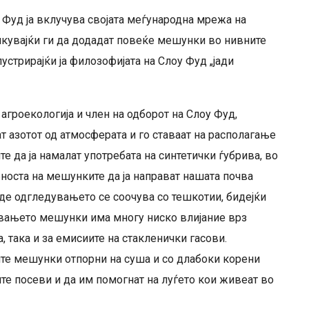
 Фуд ја вклучува својата меѓународна мрежа на
викувајќи ги да додадат повеќе мешунки во нивните
устрирајќи ја филозофијата на Слоу Фуд „јади
 агроекологија и член на одборот на Слоу Фуд,
т азотот од атмосферата и го ставаат на располагање
е да ја намалат употребата на синтетички ѓубрива, во
носта на мешунките да ја направат нашата почва
де одгледувањето се соочува со тешкотии, бидејќи
дувањето мешунки има многу ниско влијание врз
, така и за емисиите на стакленички гасови.
те мешунки отпорни на суша и со длабоки корени
те посеви и да им помогнат на луѓето кои живеат во