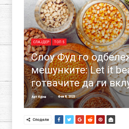
СЛАЈДЕР
ТОП 5
Слоу Фуд го одбеле
мешунките: Let it b
готвачите да ги вкл
Фев 8, 2023
Арт Кујна
Сподели