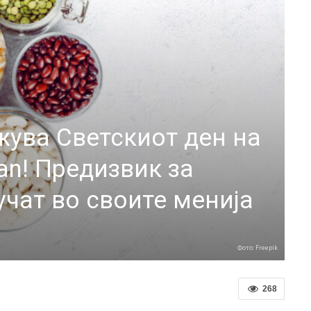
жува Светскиот ден на
ean! Предизвик за
учат во своите менија
Фото: Freepik
268