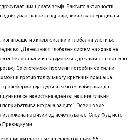
држуваат низ целата земја. Ваквите активности
 подобруваат нашето здравје, животната средина и
, кој играше и хиперлокални и глобални улоги во
следново: „Денешниот глобален систем на храна не
аната. Еколошката и социјалната одржливост постојано
развој. За системски промени потребни се силни
немоќни против толку многу критични прашања,
а трансформација, дури и само со избирање да
шунките се навистина еден од нашите главни
 поприфатлива исхрана за сите“. Освен овие
ана изложена на ризик од исчезнување, Слоу Фуд исто
е Президиуми.
те ширум светот и зад секоја од овие 55