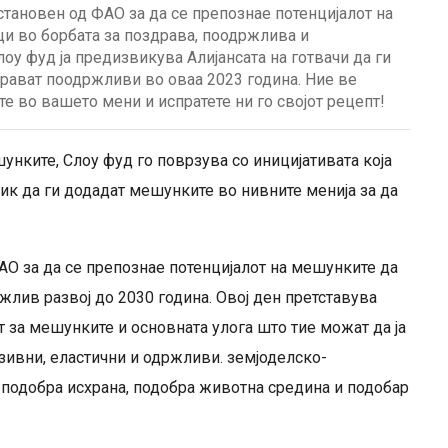
становен од ФАО за да се препознае потенцијалот на
и во борбата за поздрава, поодржлива и
лоу фуд ја предизвикува Алијансата на готвачи да ги
прават поодржливи во оваа 2023 година. Ние ве
е во вашето мени и испратете ни го својот рецепт!
унките, Слоу фуд го поврзува со иницијативата која
вик да ги додадат мешунките во нивните менија за да
О за да се препознае потенцијалот на мешунките да
жлив развој до 2030 година. Овој ден претставува
т за мешунките и основната улога што тие можат да ја
узивни, еластични и одржливи. земјоделско-
 подобра исхрана, подобра животна средина и подобар