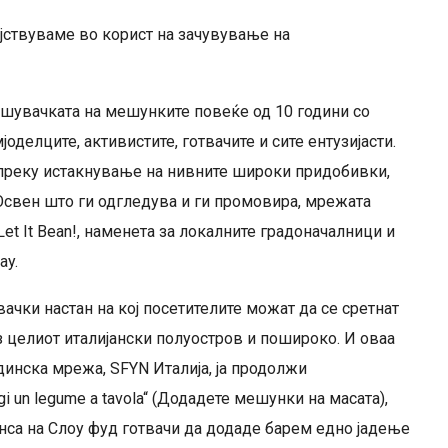
ејствуваме во корист на зачувување на
шувачката на мешунките повеќе од 10 години со
оделците, активистите, готвачите и сите ентузијасти.
преку истакнување на нивните широки придобивки,
Освен што ги одгледува и ги промовира, мрежата
t It Bean!, наменета за локалните градоначалници и
ay.
вачки настан на кој посетителите можат да се сретнат
 целиот италијански полуостров и пошироко. И оваа
адинска мрежа, SFYN Италија, ја продолжи
i un legume a tavola“ (Додадете мешунки на масата),
анса на Слоу фуд готвачи да додаде барем едно јадење