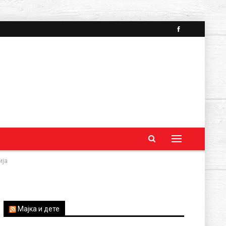
ија
Мајка и дете