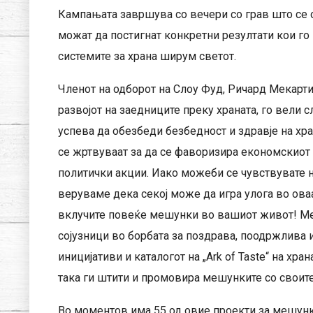
Кампањата завршува со вечери со грав што се о
можат да постигнат конкретни резултати кои го
системите за храна ширум светот.
Членот на одборот на Слоу Фуд, Ричард Мекарти
развојот на заедниците преку храната, го вели 
успева да обезбеди безбедност и здравје на хр
се жртвуваат за да се фаворизира економскиот 
политички акции. Иако можеби се чувствувате 
веруваме дека секој може да игра улога во ова
вклучите повеќе мешунки во вашиот живот! Ме
сојузници во борбата за поздрава, поодржлива и
иницијативи и каталогот на „Ark of Taste“ на хр
така ги штити и промовира мешунките со своит
Во моментов има 55 од овие проекти за мешунки