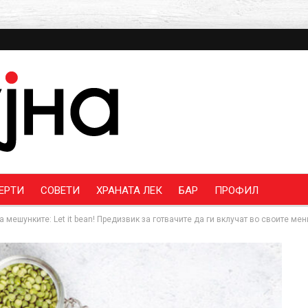
ЕРТИ
СОВЕТИ
ХРАНАТА ЛЕК
БАР
ПРОФИЛ
мешунките: Let it bean! Предизвик за готвачите да ги вклучат во своите мен