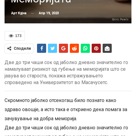
Апр 19, 2023
Арт Кујна
Фото: Pexels
173
Сподели
Две до три чаши сок од јаболко дневно значително го
намалуваат ризикот од губење на меморијата што се
јавува во староста, покажа истражувањето
спроведено на Универзитетот во Масачусетс.
Скромното јаболко отсекогаш било познато како
здраво овошје, а исто така е откриено дека помага за
зачувување на добра меморија.
Две до три чаши сок од јаболко дневно значително го