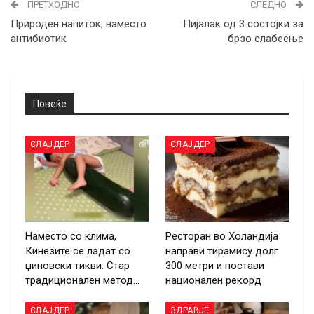
ПРЕТХОДНО
СЛЕДНО
Природен напиток, наместо
Пијалак од 3 состојки за
антибиотик
брзо слабеење
Повеќе
СЛАЈДЕР
СЛАЈДЕР
Наместо со клима,
Ресторан во Холандија
Кинезите се ладат со
направи тирамису долг
џиновски тикви: Стар
300 метри и постави
традиционален метод…
национален рекорд
СЛАЈДЕР
ЗДРАВЈЕ