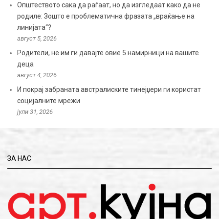
Општеството сака да раѓаат, но да изгледаат како да не
родиле: Зошто е проблематична фразата „враќање на
линијата“?
август 5, 2026
Родители, не им ги давајте овие 5 намирници на вашите
деца
август 4, 2026
И покрај забраната австралиските тинејџери ги користат
социјалните мрежи
јули 31, 2026
ЗА НАС