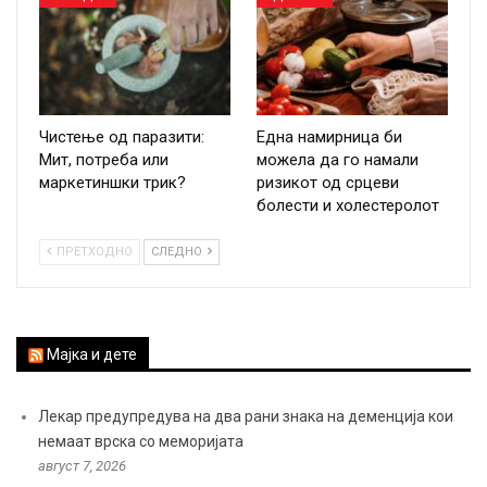
Чистење од паразити:
Една намирница би
Мит, потреба или
можела да го намали
маркетиншки трик?
ризикот од срцеви
болести и холестеролот
ПРЕТХОДНО
СЛЕДНО
Мајка и дете
Лекар предупредува на два рани знака на деменција кои
немаат врска со меморијата
август 7, 2026