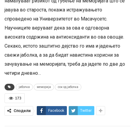
намалуваат ризикот од губење на меморијата што се
јавува во староста, покажа истражувањето
спроведено на Универзитетот во Масачусетс.
Научниците веруваат дека за ова е одговорна
високата содржина на антиоксиданти во ова овошје.
Секако, истото заштитно дејство го има и јадењето
свежи јаболка, а за да бидат навистина корисни за
зачувување на меморијата, треба да јадете по две до
четири дневно…
јаболка
меморија
сок од јаболка
173
Сподели
Facebook
Twitter