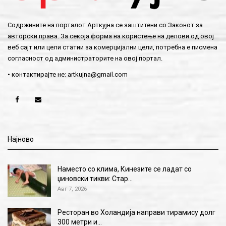
Содржините на порталот Арткујна се заштитени со Законот за
авторски права. За секоја форма на користење на делови од овој
веб сајт или цели статии за комерцијални цели, потребна е писмена
согласност од администраторите на овој портал.
• контактирајте не:
artkujna@gmail.com
Најново
Наместо со клима, Кинезите се ладат со
џиновски тикви: Стар…
Авг 7, 2026
Ресторан во Холандија направи тирамису долг
300 метри и…