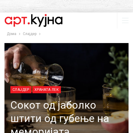
Дома
Слајдер
СЛАЈДЕР
ХРАНАТА ЛЕК
Сокот од јаболко
штити од губење на
меморијата