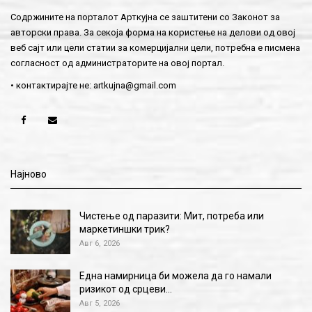
Содржините на порталот Арткујна се заштитени со Законот за
авторски права. За секоја форма на користење на делови од овој
веб сајт или цели статии за комерцијални цели, потребна е писмена
согласност од администраторите на овој портал.
• контактирајте не:
artkujna@gmail.com
Најново
Чистење од паразити: Мит, потреба или
маркетиншки трик?
Авг 6, 2026
Една намирница би можела да го намали
ризикот од срцеви…
Авг 5, 2026