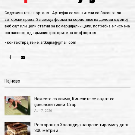
Содржините на порталот Арткујна се заштитени со Законот за
авторски права. За секоја форма на користење на делови од овој
веб сајт или цели статии за комерцијални цели, потребна е писмена
согласност од администраторите на овој портал.
• контактирајте не:
artkujna@gmail.com
Најново
Наместо со клима, Кинезите се ладат со
џиновски тикви: Стар…
Авг 7, 2026
Ресторан во Холандија направи тирамису долг
300 метри и…