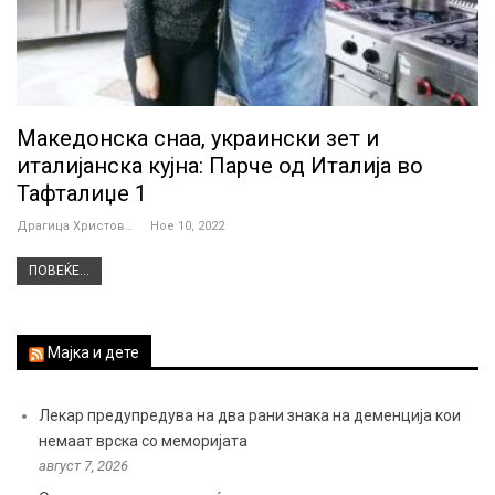
Македонска снаа, украински зет и
италијанска кујна: Парче од Италија во
Тафталиџе 1
Драгица Христова
Ное 10, 2022
ПОВЕЌЕ...
Мајка и дете
Лекар предупредува на два рани знака на деменција кои
немаат врска со меморијата
август 7, 2026