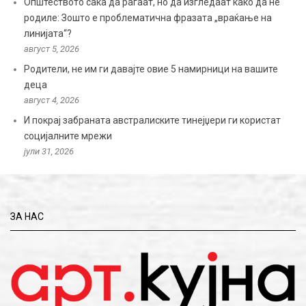
Општеството сака да раѓаат, но да изгледаат како да не
родиле: Зошто е проблематична фразата „враќање на
линијата“?
август 5, 2026
Родители, не им ги давајте овие 5 намирници на вашите
деца
август 4, 2026
И покрај забраната австралиските тинејџери ги користат
социјалните мрежи
јули 31, 2026
ЗА НАС