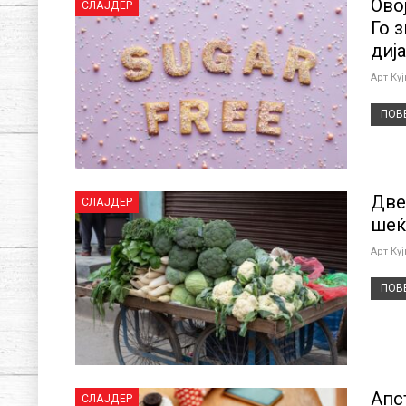
Ово
СЛАЈДЕР
Го 
дија
Арт Ку
ПОВЕ
Две
СЛАЈДЕР
шеќ
Арт Ку
ПОВЕ
Апс
СЛАЈДЕР