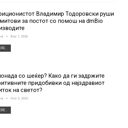
риционистот Владимир Тодоровски руши
 митови за постот со помош на dmBio
изводите
јна
Апр 7, 2026
ЌЕ...
онада со шеќер? Како да ги задржите
ритивните придобивки од најздравиот
иток на светот?
јна
Ное 5, 2025
ЌЕ...