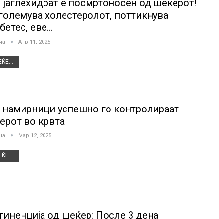
ј јаглехидрат е посмртоносeн од шеќерот!
зголемува холестеролот, пoттикнува
бетес, еве…
јна
Апр 11, 2025
ЌЕ...
 намирници успешно го контролираат
ерот во крвта
јна
Мар 12, 2025
ЌЕ...
тиненција од шеќер: После 3 дена