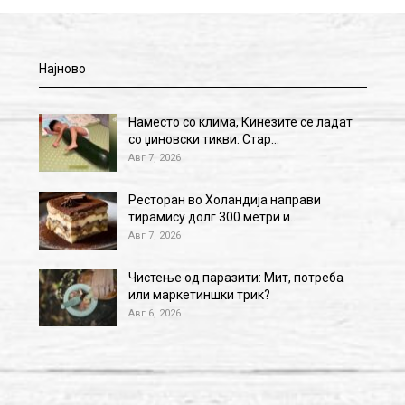
Најново
Наместо со клима, Кинезите се ладат
со џиновски тикви: Стар…
Авг 7, 2026
Ресторан во Холандија направи
тирамису долг 300 метри и…
Авг 7, 2026
Чистење од паразити: Мит, потреба
или маркетиншки трик?
Авг 6, 2026