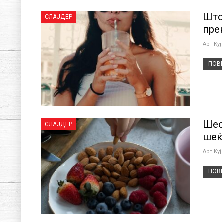
Што
СЛАЈДЕР
пре
Арт Ку
ПОВЕ
Шес
СЛАЈДЕР
шеќ
Арт Ку
ПОВЕ