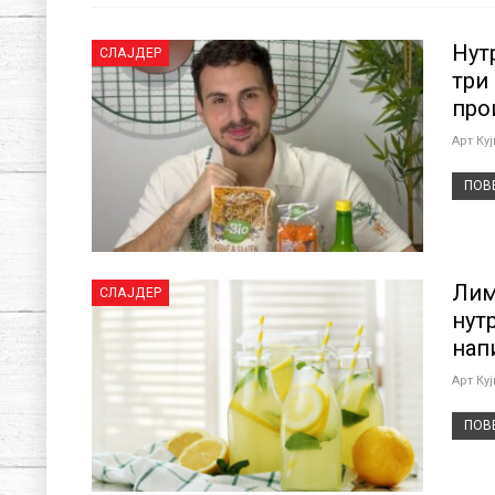
Нут
СЛАЈДЕР
три
про
Арт Ку
ПОВЕ
Лим
СЛАЈДЕР
нут
нап
Арт Ку
ПОВЕ