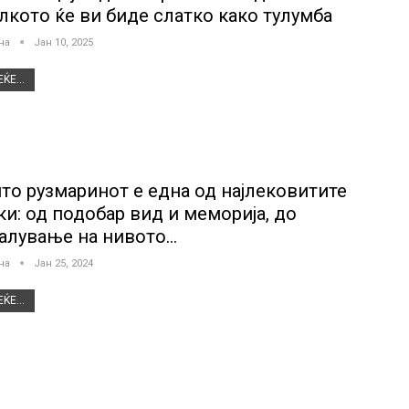
олкото ќе ви биде слатко како тулумба
јна
Јан 10, 2025
ЌЕ...
то рузмаринот е една од најлековитите
ки: од подобар вид и меморија, до
алување на нивото…
јна
Јан 25, 2024
ЌЕ...