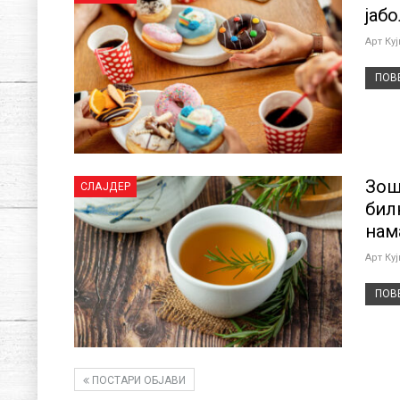
јаб
Арт Ку
ПОВЕ
Зош
СЛАЈДЕР
бил
нам
Арт Ку
ПОВЕ
ПОСТАРИ ОБЈАВИ