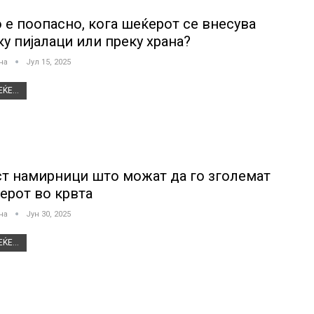
 е поопасно, кога шеќерот се внесува
ку пијалaци или преку храна?
јна
Јул 15, 2025
ЌЕ...
т намирници што можат да го зголемат
ерот во крвта
јна
Јун 30, 2025
ЌЕ...