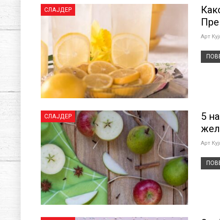
Как
СЛАЈДЕР
Пре
Арт Ку
ПОВЕ
5 н
СЛАЈДЕР
жел
Арт Ку
ПОВЕ