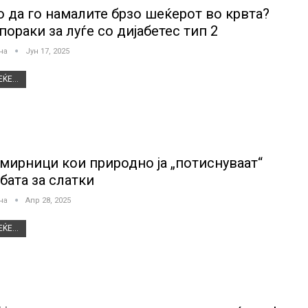
о да го намалите брзо шеќерот во крвта?
пораки за луѓе со дијабетес тип 2
јна
Јун 17, 2025
ЌЕ...
амирници кои природно ја „потиснуваат“
бата за слатки
јна
Апр 28, 2025
ЌЕ...