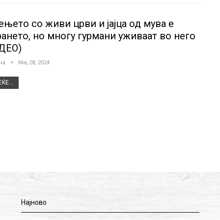
ењето со живи црви и јајца од мува е
рането, но многу гурмани уживаат во него
ДЕО)
јна
Мај 28, 2024
ЌЕ...
Најново