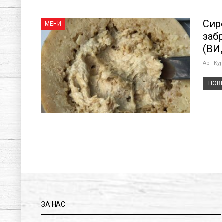
Сир
МЕНИ
заб
(ВИ
Арт Ку
ПОВЕ
ЗА НАС