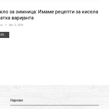
кло за зимница: Имаме рецепти за кисела
атка варијанта
јна
Авг 5, 2024
ЌЕ...
Најново