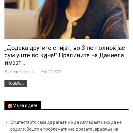
„Додека другите спијат, во 3 по полноќ јас
сум уште во кујна!“ Пралините на Даниела
имаат…
Драгица Христова
Мар 12, 2025
ПОВЕЌЕ...
Мајка и дете
Општеството сака да раѓаат, но да изгледаат како да не
родиле: Зошто е проблематична фразата „враќање на