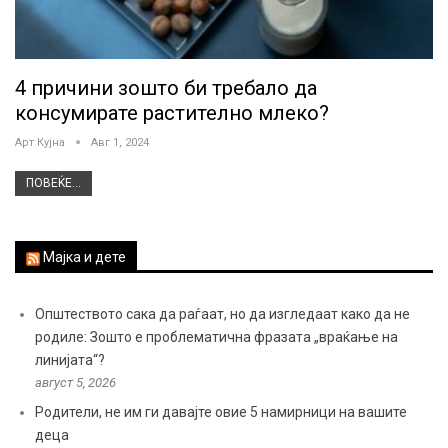
4 причини зошто би требало да
консумирате растително млеко?
Арт Кујна
Авг 1, 2024
ПОВЕЌЕ...
Мајка и дете
Општеството сака да раѓаат, но да изгледаат како да не
родиле: Зошто е проблематична фразата „враќање на
линијата“?
август 5, 2026
Родители, не им ги давајте овие 5 намирници на вашите
деца