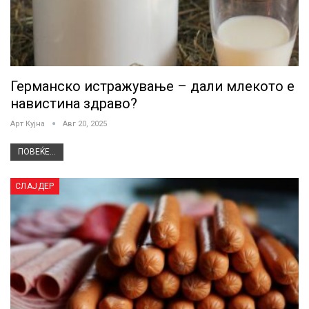
Германско истражување – дали млекото е
навистина здраво?
Арт Кујна
Авг 20, 2025
ПОВЕЌЕ...
СЛАЈДЕР