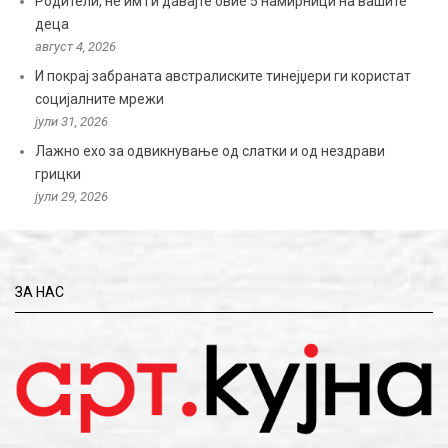
Родители, не им ги давајте овие 5 намирници на вашите
деца
август 4, 2026
И покрај забраната австралиските тинејџери ги користат
социјалните мрежи
јули 31, 2026
Лажно ехо за одвикнување од слатки и од нездрави
грицки
јули 29, 2026
ЗА НАС