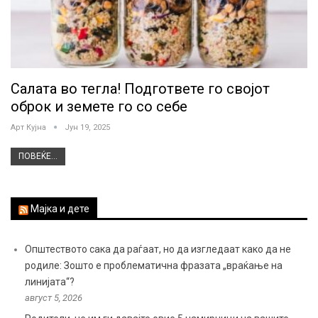
Салата во тегла! Подгответе го својот
оброк и земете го со себе
Арт Кујна
Јун 19, 2025
ПОВЕЌЕ...
Мајка и дете
Општеството сака да раѓаат, но да изгледаат како да не
родиле: Зошто е проблематична фразата „враќање на
линијата“?
август 5, 2026