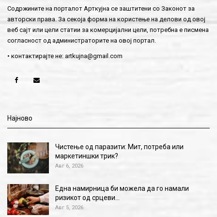
Содржините на порталот Арткујна се заштитени со Законот за
авторски права. За секоја форма на користење на делови од овој
веб сајт или цели статии за комерцијални цели, потребна е писмена
согласност од администраторите на овој портал.
• контактирајте не:
artkujna@gmail.com
Најново
Чистење од паразити: Мит, потреба или
маркетиншки трик?
Авг 6, 2026
Една намирница би можела да го намали
ризикот од срцеви…
Авг 5, 2026