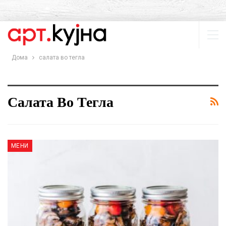
Дома
салата во тегла
Салата Во Тегла
МЕНИ