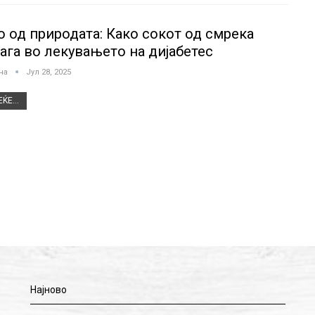
о од природата: Како сокот од смрека
ага во лекувањето на дијабетес
јна
Јул 28, 2025
ЌЕ...
Најново