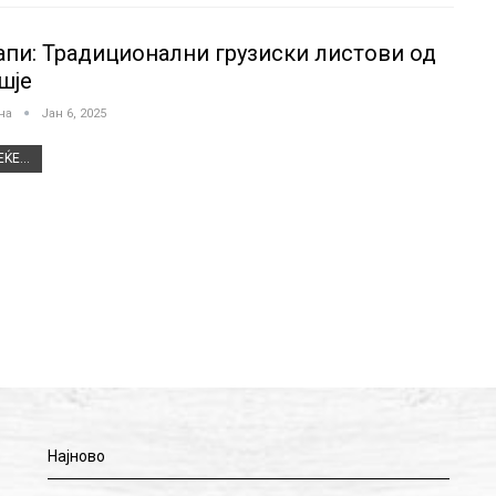
апи: Традиционални грузиски листови од
шје
јна
Јан 6, 2025
ЌЕ...
Најново