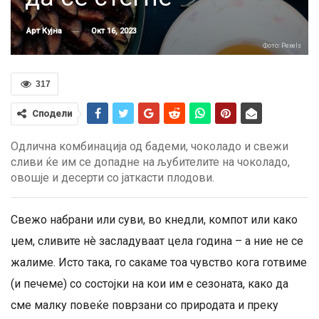
Окт 16, 2023
Арт Кујна
Фото: Pexels
317
Сподели
Одлична комбинација од бадеми, чоколадо и свежи
сливи ќе им се допадне на љубителите на чоколадо,
овошје и десерти со јаткасти плодови.
Свежо набрани или суви, во кнедли, компот или како
џем, сливите нè засладуваат цела година – а ние не се
жалиме. Исто така, го сакаме тоа чувство кога готвиме
(и печеме) со состојки на кои им е сезоната, како да
сме малку повеќе поврзани со природата и преку