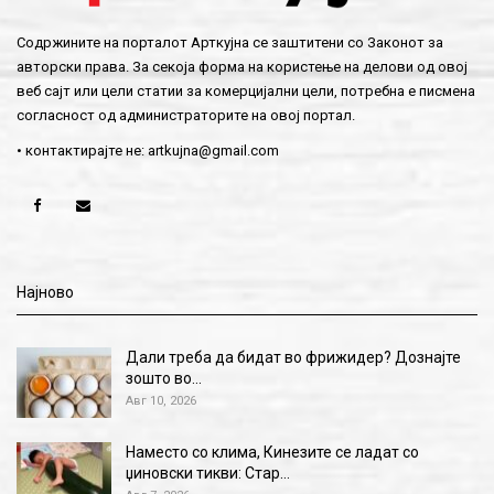
Содржините на порталот Арткујна се заштитени со Законот за
авторски права. За секоја форма на користење на делови од овој
веб сајт или цели статии за комерцијални цели, потребна е писмена
согласност од администраторите на овој портал.
• контактирајте не:
artkujna@gmail.com
Најново
Дали треба да бидат во фрижидер? Дознајте
зошто во…
Авг 10, 2026
Наместо со клима, Кинезите се ладат со
џиновски тикви: Стар…