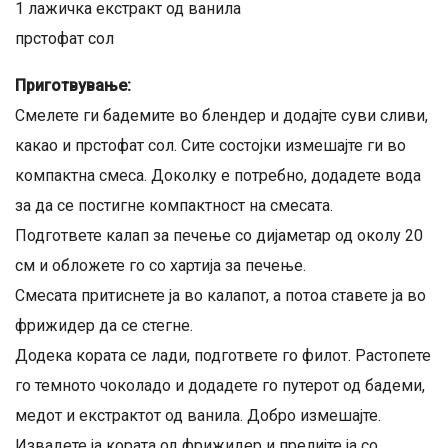
1 лажичка екстракт од ванила
прстофат сол
Приготвување:
Смелете ги бадемите во блендер и додајте суви сливи,
какао и прстофат сол. Сите состојки измешајте ги во
компактна смеса. Доколку е потребно, додадете вода
за да се постигне компактност на смесата.
Подгответе калап за печење со дијаметар од околу 20
см и обложете го со хартија за печење.
Смесата притиснете ја во калапот, а потоа ставете ја во
фрижидер да се стегне.
Додека кората се лади, подгответе го филот. Растопете
го темното чоколадо и додадете го путерот од бадеми,
медот и екстрактот од ванила. Добро измешајте.
Извадете ја кората од фрижидер и прелијте ја со