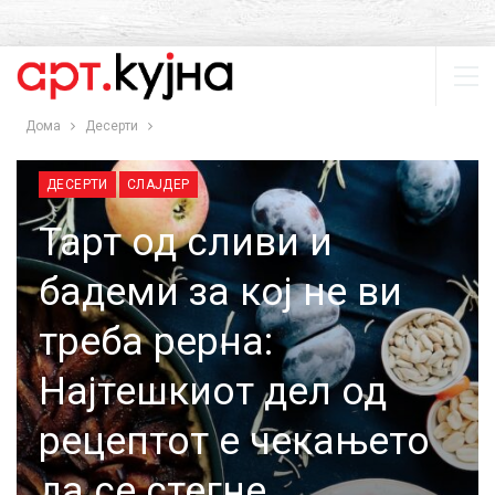
Дома
Десерти
ДЕСЕРТИ
СЛАЈДЕР
Тарт од сливи и
бадеми за кој не ви
треба рерна:
Најтешкиот дел од
рецептот е чекањето
да се стегне