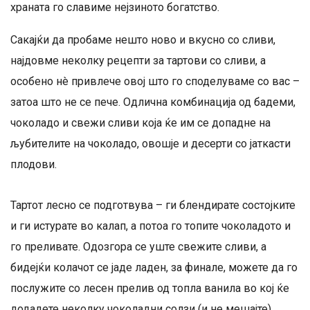
храната го славиме нејзиното богатство.
Сакајќи да пробаме нешто ново и вкусно со сливи,
најдовме неколку рецепти за тартови со сливи, а
особено нè привлече овој што го споделуваме со вас –
затоа што не се пече. Одлична комбинација од бадеми,
чоколадо и свежи сливи која ќе им се допадне на
љубителите на чоколадо, овошје и десерти со јаткасти
плодови.
Тартот лесно се подготвува – ги блендирате состојките
и ги истурате во калап, а потоа го топите чоколадото и
го преливате. Одозгора се уште свежите сливи, а
бидејќи колачот се јаде ладен, за финале, можете да го
послужите со лесен прелив од топла ванила во кој ќе
додадете неколку чоколадни солзи (и не мешајте).