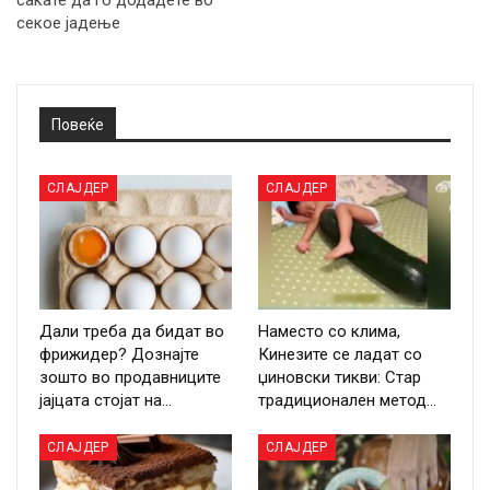
сакате да го додадете во
секое јадење
Повеќе
СЛАЈДЕР
СЛАЈДЕР
Дали треба да бидат во
Наместо со клима,
фрижидер? Дознајте
Кинезите се ладат со
зошто во продавниците
џиновски тикви: Стар
јајцата стојат на…
традиционален метод…
СЛАЈДЕР
СЛАЈДЕР