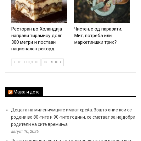
Ресторан во Холандија
Чистење од паразити:
направи тирамису долг
Мит, потреба или
300 метри и постави
маркетиншки трик?
национален рекорд
ПРЕТХОДНО
СЛЕДНО
Мајка и дете
Децата на милениумците имаат среќа: Зошто оние кои се
родени во 80-тите и 90-тите години, се сметаат за најдобри
родители на сите времиња
август 10, 2026
Лекар предупредува на два рани знака на деменција кои