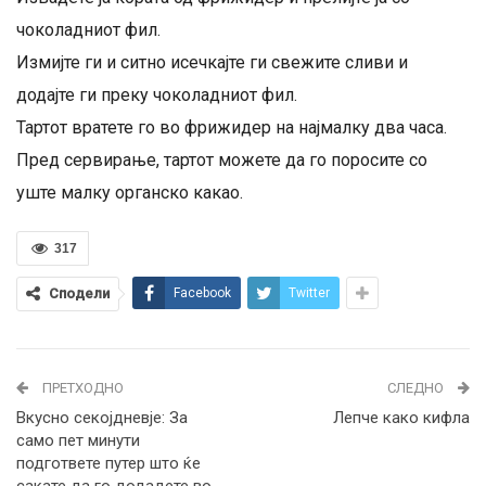
чоколадниот фил.
Измијте ги и ситно исечкајте ги свежите сливи и
додајте ги преку чоколадниот фил.
Тартот вратете го во фрижидер на најмалку два часа.
Пред сервирање, тартот можете да го поросите со
уште малку органско какао.
317
Сподели
Facebook
Twitter
ПРЕТХОДНО
СЛЕДНО
Вкусно секојдневје: За
Лепче како кифла
само пет минути
подгответе путер што ќе