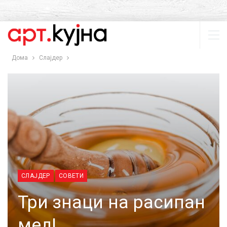
Дома
Слајдер
СЛАЈДЕР
СОВЕТИ
Три знаци на расипан
мед!