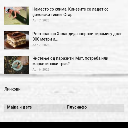
Наместо со клима, Кинезите се ладат со
џиновски тикви: Стар…
Авг 7, 2026
Ресторан во Холандија направи тирамису долг
300 метри и…
Авг 7, 2026
Чистење од паразити: Мит, потреба или
маркетиншки трик?
Авг 6, 2026
Линкови
Мајка и дете
Плусинфо