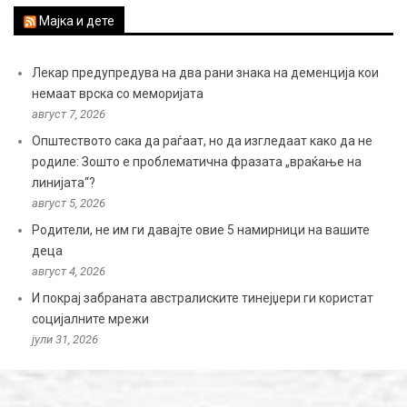
Мајка и дете
Лекар предупредува на два рани знака на деменција кои
немаат врска со меморијата
август 7, 2026
Општеството сака да раѓаат, но да изгледаат како да не
родиле: Зошто е проблематична фразата „враќање на
линијата“?
август 5, 2026
Родители, не им ги давајте овие 5 намирници на вашите
деца
август 4, 2026
И покрај забраната австралиските тинејџери ги користат
социјалните мрежи
јули 31, 2026