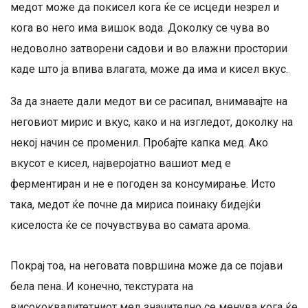
медот може да покисел кога ќе се исцеди незрел и
кога во него има вишок вода. Доколку се чува во
недоволно затворени садови и во влажни простории
каде што ја впива влагата, може да има и кисел вкус.
За да знаете дали медот ви се расипал, внимавајте на
неговиот мирис и вкус, како и на изгледот, доколку на
некој начин се променил. Пробајте капка мед. Ако
вкусот е кисел, најверојатно вашиот мед е
ферментиран и не е погоден за консумирање. Исто
така, медот ќе почне да мириса поинаку бидејќи
киселоста ќе се почувствува во самата арома.
Покрај тоа, на неговата површина може да се појави
бела пена. И конечно, текстурата на
висококвалитетниот мед значително се менува кога ќе