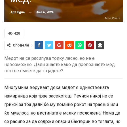
Фев 6, 2024
Арт Кујна
Фото: Pexels
426
Сподели
Медот не се расипува толку лесно, но не е
невозможно. Дали знаете како да препознаете мед
што не смеете да го јадете?
Многумина веруваат дека медот е единствената
намирница која трае засекогаш. Речиси никој не се
грижи за тоа дали ќе му помине рокот на траење или
ќе мувлоса, но вистината е малку посложена. Нема да
се расипе за да содржи опасни бактерии во теглата, но