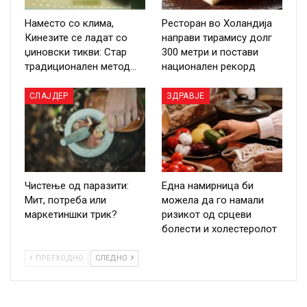
Наместо со клима,
Ресторан во Холандија
Кинезите се ладат со
направи тирамису долг
џиновски тикви: Стар
300 метри и постави
традиционален метод…
национален рекорд
СЛАЈДЕР
ЗДРАВЈЕ
Чистење од паразити:
Една намирница би
Мит, потреба или
можела да го намали
маркетиншки трик?
ризикот од срцеви
болести и холестеролот
ПРЕТХОДНО
СЛЕДНО