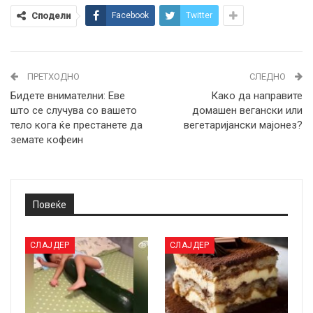
Сподели
Facebook
Twitter
ПРЕТХОДНО
СЛЕДНО
Бидете внимателни: Еве
Како да направите
што се случува со вашето
домашен вегански или
тело кога ќе престанете да
вегетаријански мајонез?
земате кофеин
Повеќе
СЛАЈДЕР
СЛАЈДЕР