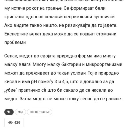
му истече рокот на траење. Се формираат бели
кристали, односно некакви непривлечни лушпички.
Ако видите такво нешто, не ризикувајте да го јадете.
Експертите велат дека може да се појават стомачни
проблеми.
Сепак, медот во својата природна форма има многу
малку влага. Многу малку бактерии и микроорганизми
можат да преживеат во такви услови. Тој е природно
кисел и има pH помеѓу 3 и 4,5, што е доволно за да
„убие“ практично сè што би сакало да се насели во
медот. Затоа медот не може толку лесно да се расипе.
мед
рок на траење
426