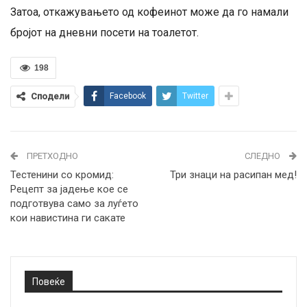
Затоа, откажувањето од кофеинот може да го намали
бројот на дневни посети на тоалетот.
198
Сподели
Facebook
Twitter
ПРЕТХОДНО
СЛЕДНО
Тестенини со кромид:
Три знаци на расипан мед!
Рецепт за јадење кое се
подготвува само за луѓето
кои навистина ги сакате
Повеќе