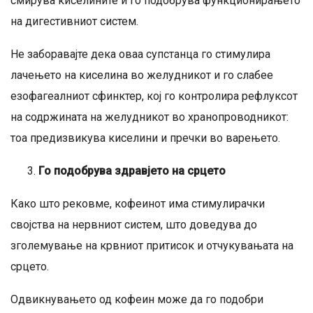
смирува киселините и го подобрува функционирањето
на дигестивниот систем.
Не заборавајте дека оваа супстанца го стимулира
лачењето на киселина во желудникот и го слабее
езофагеалниот сфинктер, кој го контролира рефлуксот
на содржината на желудникот во хранопроводникот:
тоа предизвикува киселини и пречки во варењето.
Го подобрува здравјето на срцето
Како што рековме, кофеинот има стимулирачки
својства на нервниот систем, што доведува до
зголемување на крвниот притисок и отчукувањата на
срцето.
Одвикнувањето од кофеин може да го подобри