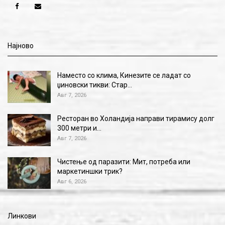
Најново
Наместо со клима, Кинезите се ладат со
џиновски тикви: Стар…
Авг 7, 2026
Ресторан во Холандија направи тирамису долг
300 метри и…
Авг 7, 2026
Чистење од паразити: Мит, потреба или
маркетиншки трик?
Авг 6, 2026
Линкови