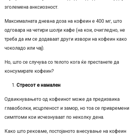
зголемена анксиозност.
Максималната дневна доза на кофеин е 400 мг, што
одговара на четири шолји кафе (на кои, очигледно, не
треба да им се додаваат други извори на кофеин како
чоколадо или чај).
Но, што се случува со телото кога ќе престанете да
консумирате кофеин?
Стресот е намален
Одвикнувањето од кофеинот може да предизвика
главоболки, исцрпеност и замор, но тоа се привремени
симптоми кои исчезнуваат по неколку дена.
Како што рековме, постојаното внесување на кофеин