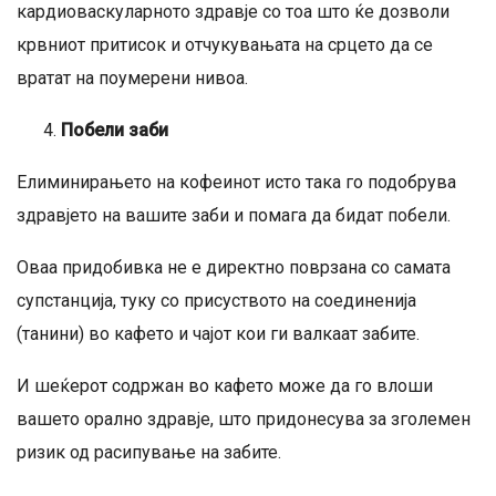
кардиоваскуларното здравје со тоа што ќе дозволи
крвниот притисок и отчукувањата на срцето да се
вратат на поумерени нивоа.
Побели заби
Елиминирањето на кофеинот исто така го подобрува
здравјето на вашите заби и помага да бидат побели.
Оваа придобивка не е директно поврзана со самата
супстанција, туку со присуството на соединенија
(танини) во кафето и чајот кои ги валкаат забите.
И шеќерот содржан во кафето може да го влоши
вашето орално здравје, што придонесува за зголемен
ризик од расипување на забите.