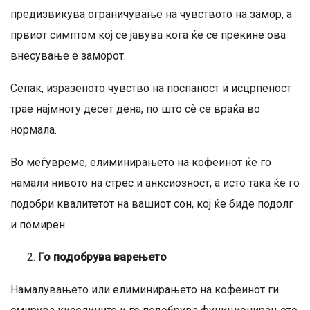
предизвикува ограничување на чувството на замор, а
првиот симптом кој се јавува кога ќе се прекине ова
внесување е заморот.
Сепак, изразеното чувство на поспаност и исцрпеност
трае најмногу десет дена, по што сѐ се враќа во
нормала.
Во меѓувреме, елиминирањето на кофеинот ќе го
намали нивото на стрес и анксиозност, а исто така ќе го
подобри квалитетот на вашиот сон, кој ќе биде подолг
и помирен.
Го подобрува варењето
Намалувањето или елиминирањето на кофеинот ги