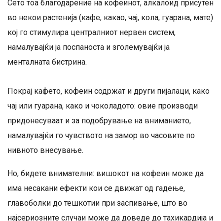
Сето тоа благодарение на кофеинот, алкалоид присутен
во некои растенија (кафе, какао, чај, кола, гуарана, мате)
кој го стимулира централниот нервен систем,
намалувајќи ја поспаноста и зголемувајќи ја
менталната бистрина.
Покрај кафето, кофеин содржат и други пијалаци, како
чај или гуарана, како и чоколадото: овие производи
придонесуваат и за подобрување на вниманието,
намалувајќи го чувството на замор во часовите по
нивното внесување.
Но, бидете внимателни: вишокот на кофеин може да
има несакани ефекти кои се движат од гадење,
главоболки до тешкотии при заспивање, што во
најсериозните случаи може да доведе до тахикардија и