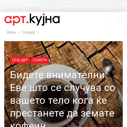
Дома
Слајдер
СЛАЈДЕР
СОВЕТИ
Бидете внимателни:
Еве што се случува со
вашето тело кога ќе
престанете да земате
кофеин