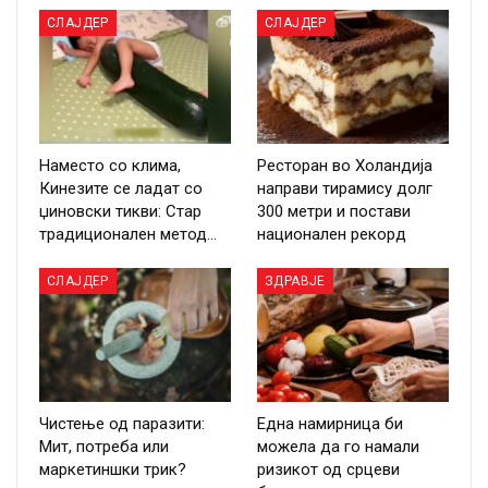
СЛАЈДЕР
СЛАЈДЕР
Наместо со клима,
Ресторан во Холандија
Кинезите се ладат со
направи тирамису долг
џиновски тикви: Стар
300 метри и постави
традиционален метод…
национален рекорд
СЛАЈДЕР
ЗДРАВЈЕ
Чистење од паразити:
Една намирница би
Мит, потреба или
можела да го намали
маркетиншки трик?
ризикот од срцеви