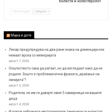
болести и холестеролот
ПРЕТХОДНО
СЛЕДНО
Мајка и дете
Лекар предупредува на два рани знака на деменција кои
немаат врска со меморијата
август 7, 2026
Општеството сака да раѓаат, но да изгледаат како да не
родиле: Зошто е проблематична фразата „враќање на
линијата“?
август 5, 2026
Родители, не им ги давајте овие 5 намирници на вашите
деца
август 4, 2026
И покрај забраната австралиските тинејџери ги користат