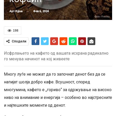
Фев 6, 2024
Арт Кујна
Фото: Pixabay
198
Сподели
Исфрлањето на кафето од вашата исхрана радикално
го менува начинот на кој живеете
Многу луѓе не можат да го започнат денот без да се
напијат шолја добро кафе. Всушност, според
многумина, кафето е „гориво“ за одржување на високо
ниво на внимание и енергија – особено во најстресните
и најтешките моменти од денот.