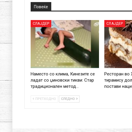
Повеќе
СЛАЈДЕР
СЛАЈДЕР
Наместо со клима, Кинезите се
Ресторан во 
ладат со џиновски тикви: Стар
тирамису дол
традиционален метод…
постави нац
ПРЕТХОДНО
СЛЕДНО