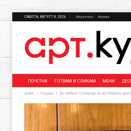
САБОТА, АВГУСТ 8, 2026
Маркетинг
Архива
ПОЧЕТНА
ГОТВАМ И СЛИКАМ
МЕНИ
ДЕС
Дома
Слајдер
Ви требаат 5 секунди за да откриете дал