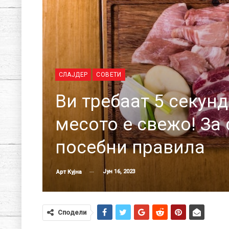
СЛАЈДЕР
СОВЕТИ
Ви требаат 5 секунд
месото е свежо! За 
посебни правила
Јун 16, 2023
Арт Кујна
Сподели