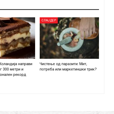
СЛАЈДЕР
Холандија направи
Чистење од паразити: Мит,
г 300 метри и
потреба или маркетиншки трик?
ионален рекорд