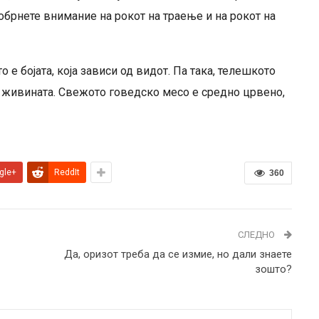
 обрнете внимание на рокот на траење и на рокот на
 е бојата, која зависи од видот. Па така, телешкото
кај живината. Свежото говедско месо е средно црвено,
gle+
ReddIt
360
СЛЕДНО
Да, оризот треба да се измие, но дали знаете
зошто?