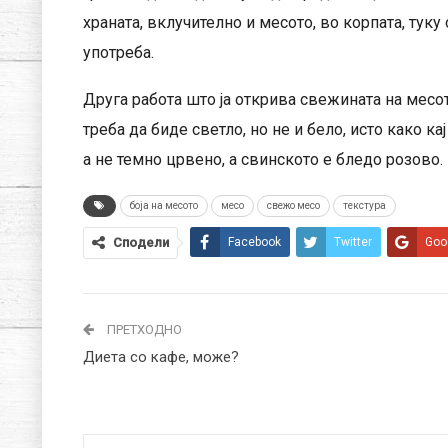
храната, вклучително и месото, во корпата, туку
употреба.
Друга работа што ја открива свежината на месото
треба да биде светло, но не и бело, исто како 
а не темно црвено, а свинското е бледо розово.
боја на месото
месо
свежо месо
текстура
Сподели
Facebook
Twitter
Goo
ПРЕТХОДНО
Диета со кафе, може?