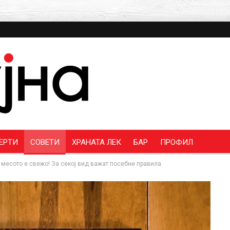
ЕРТИ
СОВЕТИ
ХРАНАТА ЛЕК
БАР
ПРОФИЛ
и месото е свежо! За секој вид важат посебни правила