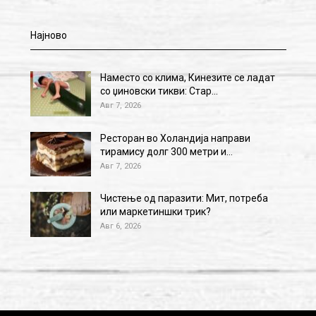
Најново
Наместо со клима, Кинезите се ладат
со џиновски тикви: Стар…
Авг 7, 2026
Ресторан во Холандија направи
тирамису долг 300 метри и…
Авг 7, 2026
Чистење од паразити: Мит, потреба
или маркетиншки трик?
Авг 6, 2026