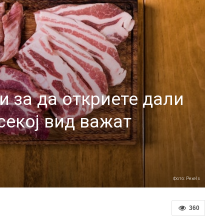
и за да откриете дали
секој вид важат
Фото: Pexels
360