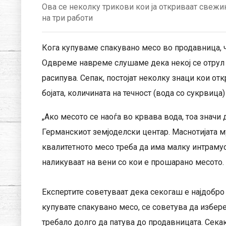
Ова се неколку трикови кои ја откриваат свежи
на три работи
Кога купуваме спакувано месо во продавница, 
Одвреме навреме слушаме дека некој се отрул 
расипува. Сепак, постојат неколку знаци кои от
бојата, количината на течност (вода со сукрвица
„Ако месото се наоѓа во крвава вода, тоа значи 
Германскиот земјоделски центар. Маснотијата му
квалитетното месо треба да има малку интрамус
наликуваат на вени со кои е прошарано месото.
Експертите советуваат дека секогаш е најдобро
купувате спакувано месо, се советува да избер
требало долго да патува до продавницата. Секак