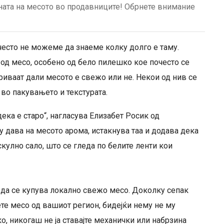
ната на месото во продавниците! Обрнете внимание
често не можеме да знаеме колку долго е таму.
од месо, особено од бело пилешко кое почесто се
криваат дали месото е свежо или не. Некои од нив се
) во пакувањето и текстурата.
дека е старо“, нагласува Елизабет Росик од
 дава на месото арома, истакнува таа и додава дека
кулно сало, што се гледа по белите ленти кои
 да се купува локално свежо месо. Доколку сепак
ете месо од вашиот регион, бидејќи нему не му
о, никогаш не ја ставајте механички или набрзина