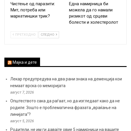
Чистење од паразити:
Една намирница би
Мит, потреба или
можела да го намали
маркетиншки трик?
ризикот од срцеви
болести и холестеролот
ПРЕТХОДНО
СЛЕДНО
Мајка и дете
Лекар предупредува на два рани знака на деменција кои
немаат врска со меморијата
август 7, 2026
Општеството сака да раѓаат, но да изгледаат како да не
родиле: Зошто е проблематична фразата „враќање на
линијата“?
август 5, 2026
Родители, не им ги давајте овие 5 намирници на вашите