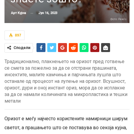
Јун 16, 2023
Арт Кујна
Фото: Pexels
897
Сподели
Традиционално, плакнењето на оризот пред готвење
се смета за пожелно за да се отстрани прашината,
инсектите, малите камчиња и парчињата лушпа што
останале од процесот на лупење на оризот. Всушност,
оризот, дури и оној инстант ориз, мора да се исплакне
за да се намали количината на микропластика и тешки
метали
Оризот е меѓу најчесто користените намирници ширум
светот, а прашањето што се поставува во секоја кујна,