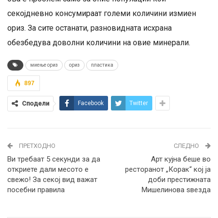
секојдневно консумираат големи количини измиен
ориз. За сите останати, разновидната исхрана
обезбедува доволни количини на овие минерали.
миење ориз
ориз
пластика
897
Сподели
Facebook
Twitter
ПРЕТХОДНО
СЛЕДНО
Ви требаат 5 секунди за да
Арт кујна беше во
откриете дали месото е
ресторанот „Корак“ кој ја
свежо! За секој вид важат
доби престижната
посебни правила
Мишелинова ѕвезда