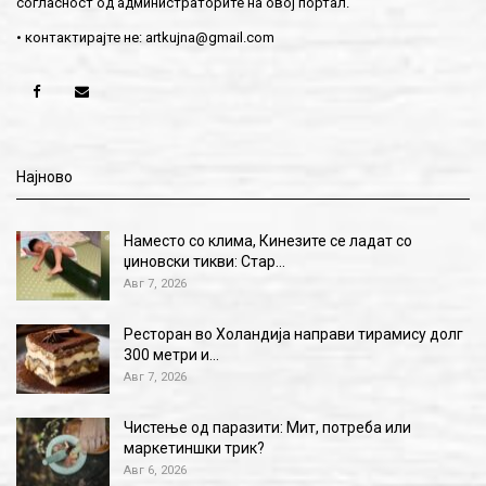
согласност од администраторите на овој портал.
• контактирајте не:
artkujna@gmail.com
Најново
Наместо со клима, Кинезите се ладат со
џиновски тикви: Стар…
Авг 7, 2026
Ресторан во Холандија направи тирамису долг
300 метри и…
Авг 7, 2026
Чистење од паразити: Мит, потреба или
маркетиншки трик?
Авг 6, 2026