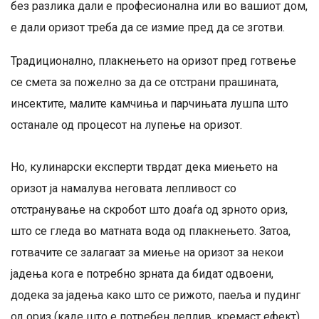
без разлика дали е професионална или во вашиот дом,
е дали оризот треба да се измие пред да се зготви.
Традиционално, плакнењето на оризот пред готвење
се смета за пожелно за да се отстрани прашината,
инсектите, малите камчиња и парчињата лушпа што
останале од процесот на лупење на оризот.
Но, кулинарски експерти тврдат дека миењето на
оризот ја намалува неговата лепливост со
отстранување на скробот што доаѓа од зрното ориз,
што се гледа во матната вода од плакнењето. Затоа,
готвачите се залагаат за миење на оризот за некои
јадења кога е потребно зрната да бидат одвоени,
додека за јадења како што се рижото, паеља и пудинг
од ориз (каде што е потребен леплив, кремаст ефект),