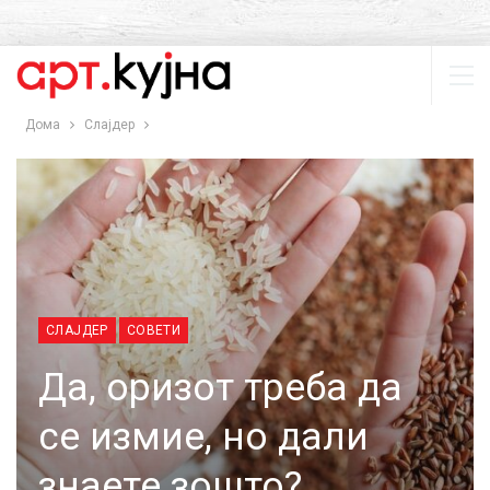
Дома
Слајдер
СЛАЈДЕР
СОВЕТИ
Да, оризот треба да
се измие, но дали
знаете зошто?