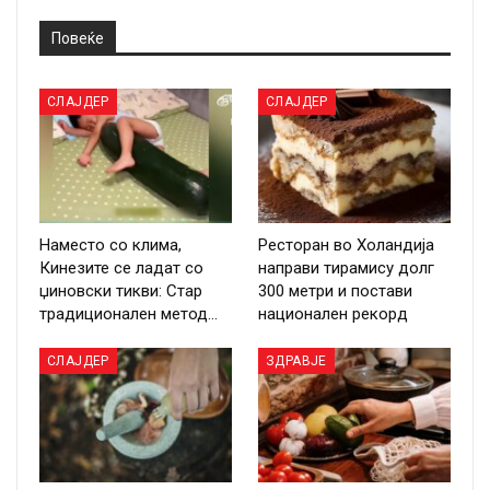
Повеќе
СЛАЈДЕР
СЛАЈДЕР
Наместо со клима,
Ресторан во Холандија
Кинезите се ладат со
направи тирамису долг
џиновски тикви: Стар
300 метри и постави
традиционален метод…
национален рекорд
СЛАЈДЕР
ЗДРАВЈЕ