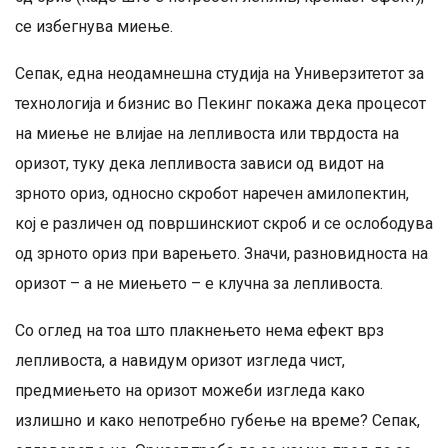
се избегнува миење.
Сепак, една неодамнешна студија на Универзитетот за
технологија и бизнис во Пекинг покажа дека процесот
на миење не влијае на лепливоста или тврдоста на
оризот, туку дека лепливоста зависи од видот на
зрното ориз, односно скробот наречен амилопектин,
кој е различен од површинскиот скроб и се ослободува
од зрното ориз при варењето. Значи, разновидноста на
оризот – а не миењето – е клучна за лепливоста.
Со оглед на тоа што плакнењето нема ефект врз
лепливоста, а навидум оризот изгледа чист,
предмиењето на оризот можеби изгледа како
излишно и како непотребно губење на време? Сепак,