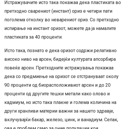
Истражувачите исто така покажаа дека пластиката во
претходно сварениот (инстант) ориз е четири пати
поголема отколку во неварениот ориз. Со претходно
испирање на инстант оризот, можете да ја намалите
пластиката за 40 проценти.
Исто така, познато е дека оризот содржи релативно
високо ниво на арсен, бидејќи културата апсорбира
повеќе арсен. Претходните истражувања покажаа
дека со предмиење на оризот се отстрануваат околу
90 проценти од биорасположивиот арсен и до 20
проценти од другите тешки метали како олово и
кадмиум, но исто така плакне и голема количина на
други хранливи материи важни за нашето здравје,
вклучувајќи бакар, железо, цинк, и ванадиум. Сепак,
ова е проблем само за оние популации кои