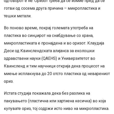
одговорот е не. Оризот треба да се измие пред да се
готви од сосема друга причина – микропластика и
тешки метали.
Во поново време, покрај големата употреба на
пластика во синџирот на снабдување со храна,
микропластиката е пронајдена и во оризот. Клаудија
Деси од Квинслендската алијанса за еколошки
здравствени науки (QAEHS) и Универзитетот во
Квинсленд и тим научници открија дека процесот на
миење исплакнува до 20 отсто пластика од неварениот
ориз.
Истата студија покажала дека без разлика на
пакувањето (пластична или хартиена кесичка) во која
купувате ориз, тој содржи исто ниво на микропластика.