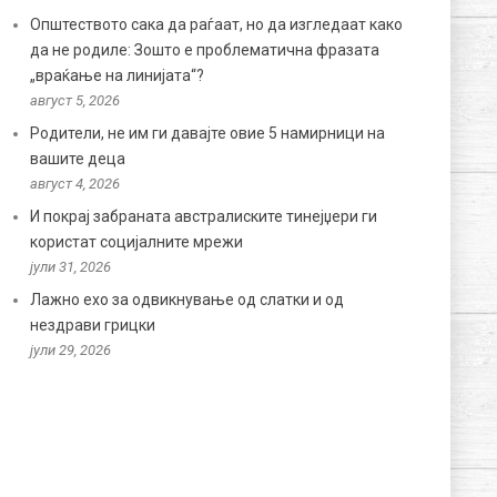
Општеството сака да раѓаат, но да изгледаат како
да не родиле: Зошто е проблематична фразата
„враќање на линијата“?
август 5, 2026
Родители, не им ги давајте овие 5 намирници на
вашите деца
август 4, 2026
И покрај забраната австралиските тинејџери ги
користат социјалните мрежи
јули 31, 2026
Лажно ехо за одвикнување од слатки и од
нездрави грицки
јули 29, 2026