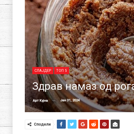
СЛАЈДЕР
ТОП 5
Здрав намаз од рог
Јан 31, 2024
Арт Кујна
Сподели