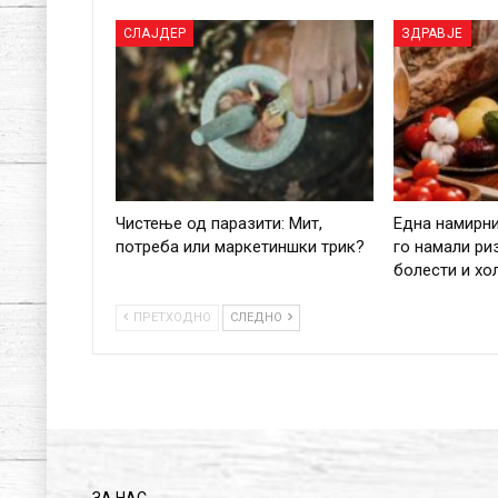
СЛАЈДЕР
ЗДРАВЈЕ
Чистење од паразити: Мит,
Една намирн
потреба или маркетиншки трик?
го намали ри
болести и хо
ПРЕТХОДНО
СЛЕДНО