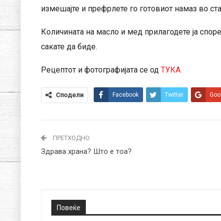
измешајте и префрлете го готовиот намаз во ста
Количината на масло и мед прилагодете ја според
сакате да биде.
Рецептот и фотографијата се од
ТУКА.
Сподели
Facebook
Twitter
Goo
ПРЕТХОДНО
Здрава храна? Што е тоа?
Повеќе