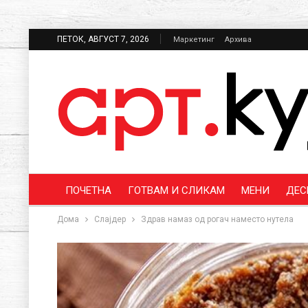
ПЕТОК, АВГУСТ 7, 2026
Маркетинг
Архива
ПОЧЕТНА
ГОТВАМ И СЛИКАМ
МЕНИ
ДЕС
Дома
Слајдер
Здрав намаз од рогач наместо нутела