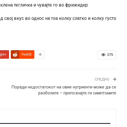
клена тегличка и чувајте го во фрижидер.
 свој вкус во однос на тоа колку слатко и колку густо
gle+
ReddIt
175
СЛЕДНО
Поради недостатокот на овие нутриенти може да се
разболите – препознајте ги симптомите