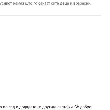
усниот намаз што го сакаат сите деца и возрасни.
 во сад и додадете ги другите состојки. Сѐ добро