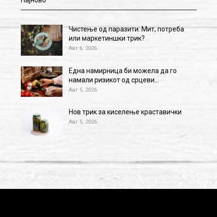
Најново
Чистење од паразити: Мит, потреба
или маркетиншки трик?
Авг 6, 2026
Една намирница би можела да го
намали ризикот од срцеви…
Авг 5, 2026
Нов трик за киселење краставички
Авг 5, 2026