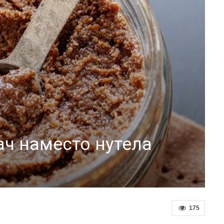
ач наместо нутела
175