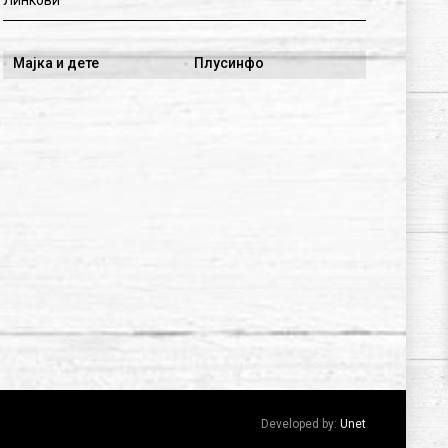
Линкови
Мајка и дете
Плусинфо
Developed by:
Unet