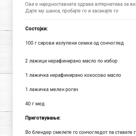
Ова е наједноставната здрава алтернатива за вк
Дајте му шанса, пробајте го и засакајте го
Состојки:
100 г сирови излупени семки од сончоглед
2 лажици нерафинирано масло по избор
1 лажичка нерафинирано кокосово масло
1 лажичка мелен рогач
40 г мед
Приготвување:
Во блендер смелете го сончогледот па ставете го