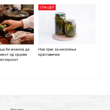
СЛАЈДЕР
ица би можела да
Нов трик за киселење
зикот од срцеви
краставички
лестеролот