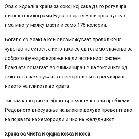
Ова е идеална храна за секој кој сака да го регулира
вишокот килограми Една шолја вкусни зрна кускус
има многу малку масти и само 175 калории.
Богат е со влакна кои овозможуваат продолжено
чувство на ситост, а исто така се од големо значење за
доброто функционирање на дигестивниот систем.
Влакната помагаат во елиминирање на токсините од
телото, го намалуваат холестеролот и го регулираат
нивото на гликоза во крвта.
Тие имаат корисен ефект врз многу кожни проблеми.
Редовното внесување на влакна делува превентивно
на појавата на хемороиди и чир на желудникот.
Храна за чиста и сјајна кожа и коса