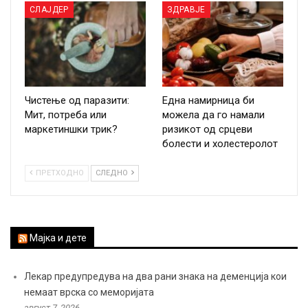
СЛАЈДЕР
ЗДРАВЈЕ
Чистење од паразити:
Една намирница би
Мит, потреба или
можела да го намали
маркетиншки трик?
ризикот од срцеви
болести и холестеролот
ПРЕТХОДНО
СЛЕДНО
Мајка и дете
Лекар предупредува на два рани знака на деменција кои
немаат врска со меморијата
август 7, 2026