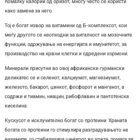
помалку калории од оризот, многу често се користи
како замена за него.
Тој е богат извор на витамини од Б-комплексот, кои
меѓу другото се неопходни за виталност на мозочните
функции, одржување на енергијата и имунитетот, за
производство на крвни клетки и одредени хормони.
Минерали присутни во овој африкански гурмански
деликатес се и селенот, калциумот, магнезиумот,
железото, бакарот, цинкот, фосфорот и манганот, а
содржи и тиамин, ниацин, рибофлавин и пантотенска
киселина.
Кускусот е исклучително богат со протеини. Храната
богата со протеини го стимулира разградувањето на
ензимите, го стабилизира шеќерот во крвта, помага за