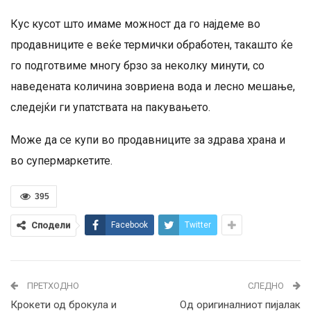
Кус кусот што имаме можност да го најдеме во
продавниците е веќе термички обработен, такашто ќе
го подготвиме многу брзо за неколку минути, со
наведената количина зовриена вода и лесно мешање,
следејќи ги упатствата на пакувањето.
Може да се купи во продавниците за здрава храна и
во супермаркетите.
395
Сподели
Facebook
Twitter
ПРЕТХОДНО
СЛЕДНО
Крокети од брокула и
Од оригиналниот пијалак