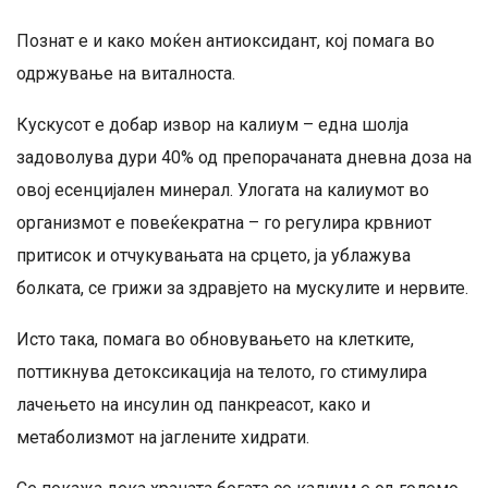
Познат е и како моќен антиоксидант, кој помага во
одржување на виталноста.
Кускусот е добар извор на калиум – една шолја
задоволува дури 40% од препорачаната дневна доза на
овој есенцијален минерал. Улогата на калиумот во
организмот е повеќекратна – го регулира крвниот
притисок и отчукувањата на срцето, ја ублажува
болката, се грижи за здравјето на мускулите и нервите.
Исто така, помага во обновувањето на клетките,
поттикнува детоксикација на телото, го стимулира
лачењето на инсулин од панкреасот, како и
метаболизмот на јаглените хидрати.