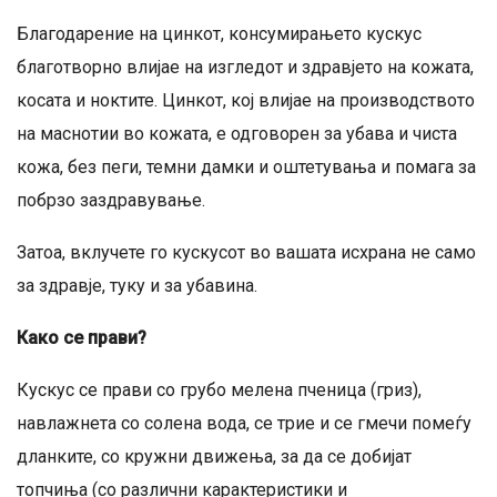
Благодарение на цинкот, консумирањето кускус
благотворно влијае на изгледот и здравјето на кожата,
косата и ноктите. Цинкот, кој влијае на производството
на маснотии во кожата, е одговорен за убава и чиста
кожа, без пеги, темни дамки и оштетувања и помага за
побрзо заздравување.
Затоа, вклучете го кускусот во вашата исхрана не само
за здравје, туку и за убавина.
Како се прави?
Кускус се прави со грубо мелена пченица (гриз),
навлажнета со солена вода, се трие и се гмечи помеѓу
дланките, со кружни движења, за да се добијат
топчиња (со различни карактеристики и