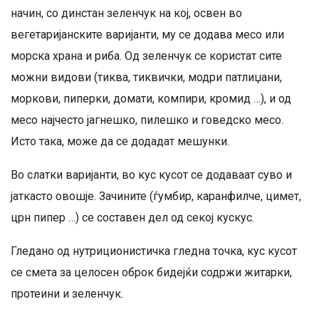
начин, со динстан зеленчук на кој, освен во
вегетаријанските варијанти, му се додава месо или
морска храна и риба. Од зеленчук се користат сите
можни видови (тиква, тиквички, модри патлиџани,
моркови, пиперки, домати, компири, кромид …), и од
месо најчесто јагнешко, пилешко и говедско месо.
Исто така, може да се додадат мешунки.
Во слатки варијанти, во кус кусот се додаваат суво и
јаткасто овошје. Зачините (ѓумбир, каранфилче, цимет,
црн пипер …) се составен дел од секој кускус.
Гледано од нутриционистичка гледна точка, кус кусот
се смета за целосен оброк бидејќи содржи житарки,
протеини и зеленчук.