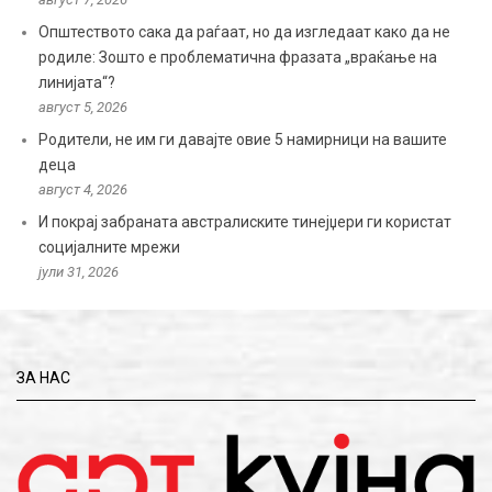
Општеството сака да раѓаат, но да изгледаат како да не
родиле: Зошто е проблематична фразата „враќање на
линијата“?
август 5, 2026
Родители, не им ги давајте овие 5 намирници на вашите
деца
август 4, 2026
И покрај забраната австралиските тинејџери ги користат
социјалните мрежи
јули 31, 2026
ЗА НАС