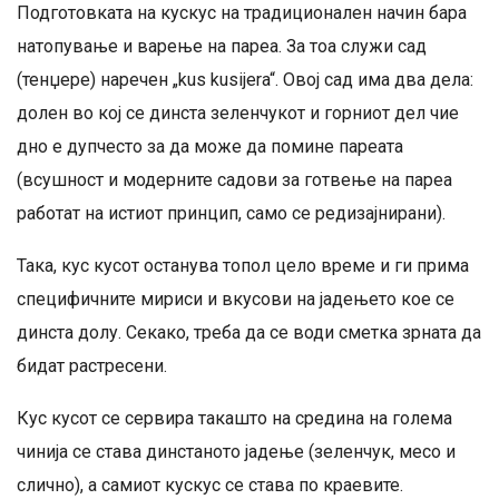
Подготовката на кускус на традиционален начин бара
натопување и варење на пареа. За тоа служи сад
(тенџере) наречен „kus kusijera“. Овој сад има два дела:
долен во кој се динста зеленчукот и горниот дел чие
дно е дупчесто за да може да помине пареата
(всушност и модерните садови за готвење на пареа
работат на истиот принцип, само се редизајнирани).
Така, кус кусот останува топол цело време и ги прима
специфичните мириси и вкусови на јадењето кое се
динста долу. Секако, треба да се води сметка зрната да
бидат растресени.
Кус кусот се сервира такашто на средина на голема
чинија се става динстаното јадење (зеленчук, месо и
слично), а самиот кускус се става по краевите.