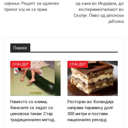
сирење: Рецепт за одличен
од каки во Индијана, до
прилог кој не се пржи
експерименталниот во
Скопје: Пиво од јапонски
јаболка
Повеќе
СЛАЈДЕР
СЛАЈДЕР
Наместо со клима,
Ресторан во Холандија
Кинезите се ладат со
направи тирамису долг
џиновски тикви: Стар
300 метри и постави
традиционален метод…
национален рекорд