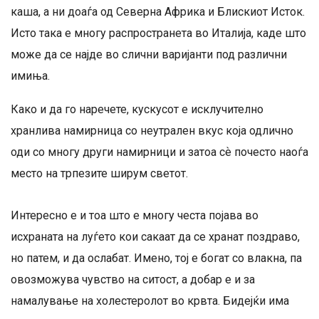
каша, а ни доаѓа од Северна Африка и Блискиот Исток.
Исто така е многу распространета во Италија, каде што
може да се најде во слични варијанти под различни
имиња.
Како и да го наречете, кускусот е исклучително
хранлива намирница со неутрален вкус која одлично
оди со многу други намирници и затоа сѐ почесто наоѓа
место на трпезите ширум светот.
Интересно е и тоа што е многу честа појава во
исхраната на луѓето кои сакаат да се хранат поздраво,
но патем, и да ослабат. Имено, тој е богат со влакна, па
овозможува чувство на ситост, а добар е и за
намалување на холестеролот во крвта. Бидејќи има