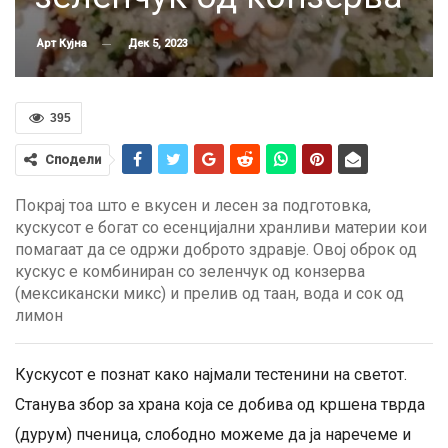
Дек 5, 2023
Арт Кујна
395
Сподели
Покрај тоа што е вкусен и лесен за подготовка,
кускусот е богат со есенцијални хранливи материи кои
помагаат да се одржи доброто здравје. Овој оброк од
кускус е комбиниран со зеленчук од конзерва
(мексикански микс) и прелив од таан, вода и сок од
лимон
Кускусот е познат како најмали тестенини на светот.
Станува збор за храна која се добива од кршена тврда
(дурум) пченица, слободно можеме да ја наречеме и