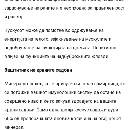
зараснување на раните и е неопходна за правилен раст
и развој.
Кускусот може да помогне во одржување на
енергијата на телото, зајакнување на мускулите и
подобрување на функцијата на цревата. Позитивно
влијае на функциите на надбубрежните жлезди.
Заштитник на крвните садови
Минералот селен, кој е присутен во оваа намирница, ќе
се погрижи вашиот имунолошки систем да остане на
совршено ниво и ќе го зачува здравјето на вашите
крвни садови. Само една шолја кускус содржи дури
60% од препорачаната дневна количина на овој ценет
минерал.