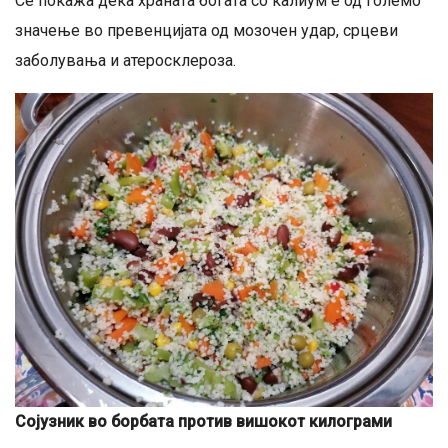
Се покажа дека храната богата со калиум е од големо
значење во превенцијата од мозочен удар, срцеви
заболувања и атеросклероза.
Сојузник во борбата против вишокот килограми