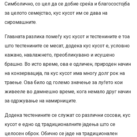
Симболично, со цел да се добие среќа и благосостојба
за целото семејство, кус кусот им се дава на
сиромашните.
Главната разлика помеѓу кус кусот и тестенините е тоа
што тестенините се месат, додека кус кусот е, условно
кажано, навлажнето, преобликувано и исушено
брашно. Во исто време, ова е одличен, природен начин
на конзервација, па кус кусот има многу долг рок на
траење. Ова било од големо значење за луѓето кои
живееле во дамнешно време, кога немало друг начин
за одржување на намирниците.
Додека тестенините се служат со различни сосови, кус
кусот е едно од традиционалните јадења што се
целосен оброк. Обично се јаде на традиционален