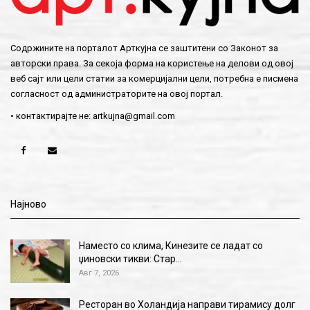
Содржините на порталот Арткујна се заштитени со Законот за
авторски права. За секоја форма на користење на делови од овој
веб сајт или цели статии за комерцијални цели, потребна е писмена
согласност од администраторите на овој портал.
• контактирајте не:
artkujna@gmail.com
Најново
Наместо со клима, Кинезите се ладат со
џиновски тикви: Стар…
Авг 7, 2026
Ресторан во Холандија направи тирамису долг