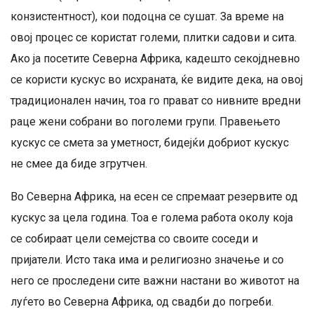
конзистентност), кои подоцна се сушат. За време на
овој процес се користат големи, плитки садови и сита.
Ако ја посетите Северна Африка, кадешто секојдневно
се користи кускус во исхраната, ќе видите дека, на овој
традиционален начин, тоа го прават со нивните вредни
раце жени собрани во поголеми групи. Правењето
кускус се смета за уметност, бидејќи добриот кускус
не смее да биде згрутчен.
Во Северна Африка, на есен се спремаат резервите од
кускус за цела година. Тоа е голема работа околу која
се собираат цели семејства со своите соседи и
пријатели. Исто така има и религиозно значење и со
него се проследени сите важни настани во животот на
луѓето во Северна Африка, од свадби до погреби.