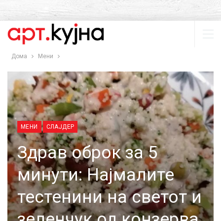
Дома
Мени
МЕНИ
СЛАЈДЕР
Здрав оброк за 5
минути: Најмалите
тестенини на светот и
зеленчук од конзерва