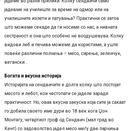
јадеме во разни прилики. Колку сендвичи само
јадевме на училиште за време на одмор или на
училишните излети и патувања? Практични се затоа
што можеме секаде да ги носиме со нас, а нивната
сестраност е она што особено не воодушевува. Колку
видови леб и печива можеме да користиме, а уште
повеќе различни полнења – месо, сирење, зеленчук,
вегански…
Богата и вкусна историја
Историјата на сендвичите е долга колку што постојат
месото и лебот, кои честопати се јаделе заради
практичност. Но, оваа вкусна закуска која сите ја сакаат
го добила своето име дури во 18 век кога Џон
Монтагу, четвртиот гроф од Сендвич (мал град во
Кент) со задоволство јадел месо меѓу две парчиња