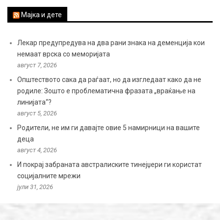
Мајка и дете
Лекар предупредува на два рани знака на деменција кои
немаат врска со меморијата
август 7, 2026
Општеството сака да раѓаат, но да изгледаат како да не
родиле: Зошто е проблематична фразата „враќање на
линијата“?
август 5, 2026
Родители, не им ги давајте овие 5 намирници на вашите
деца
август 4, 2026
И покрај забраната австралиските тинејџери ги користат
социјалните мрежи
јули 31, 2026