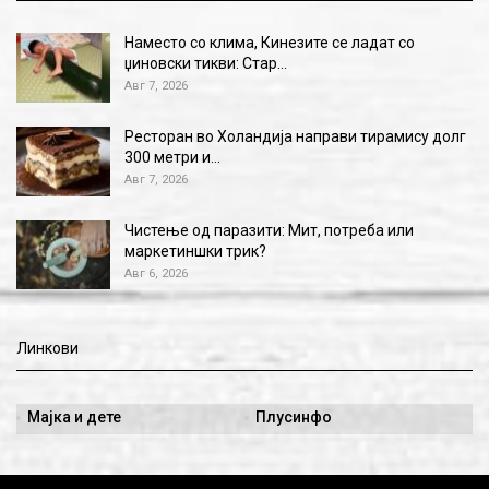
Наместо со клима, Кинезите се ладат со
џиновски тикви: Стар…
Авг 7, 2026
Ресторан во Холандија направи тирамису долг
300 метри и…
Авг 7, 2026
Чистење од паразити: Мит, потреба или
маркетиншки трик?
Авг 6, 2026
Линкови
Мајка и дете
Плусинфо