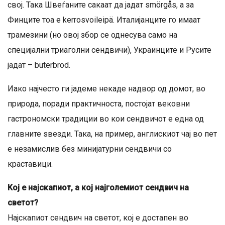
свој. Така Швеѓаните сакаат да јадат smörgås, а за
Финците тоа е kerrosvoileipä. Италијанците го имаат
трамезини (но овој збор се однесува само на
специјални триаголни сендвичи), Украинците и Русите
јадат – buterbrod.
Иако најчесто ги јадеме некаде надвор од домот, во
природа, поради практичноста, постојат вековни
гастрономски традиции во кои сендвичот е една од
главните ѕвезди. Така, на пример, англискиот чај во пет
е незамислив без минијатурни сендвичи со
краставици.
Кој е најскапиот, а кој најголемиот сендвич на
светот?
Најскапиот сендвич на светот, кој е достапен во