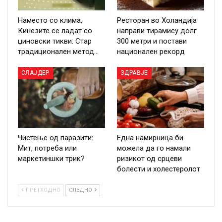
Наместо со клима,
Ресторан во Холандија
Кинезите се ладат со
направи тирамису долг
џиновски тикви: Стар
300 метри и постави
традиционален метод…
национален рекорд
СЛАЈДЕР
ЗДРАВЈЕ
Чистење од паразити:
Една намирница би
Мит, потреба или
можела да го намали
маркетиншки трик?
ризикот од срцеви
болести и холестеролот
ПРЕТХОДНО
СЛЕДНО