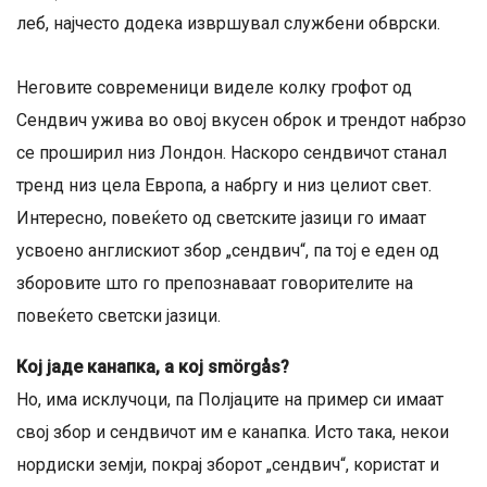
леб, најчесто додека извршувал службени обврски.
Неговите современици виделе колку грофот од
Сендвич ужива во овој вкусен оброк и трендот набрзо
се проширил низ Лондон. Наскоро сендвичот станал
тренд низ цела Европа, а набргу и низ целиот свет.
Интересно, повеќето од светските јазици го имаат
усвоено англискиот збор „сендвич“, па тој е еден од
зборовите што го препознаваат говорителите на
повеќето светски јазици.
Кој јаде канапка, а кој smörgås?
Но, има исклучоци, па Полјаците на пример си имаат
свој збор и сендвичот им е канапка. Исто така, некои
нордиски земји, покрај зборот „сендвич“, користат и