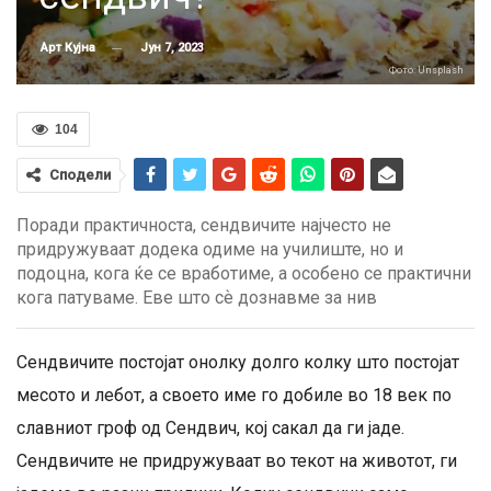
Јун 7, 2023
Арт Кујна
Фото: Unsplash
104
Сподели
Поради практичноста, сендвичите најчесто не
придружуваат додека одиме на училиште, но и
подоцна, кога ќе се вработиме, а особено се практични
кога патуваме. Еве што сѐ дознавме за нив
Сендвичите постојат онолку долго колку што постојат
месото и лебот, а своето име го добиле во 18 век по
славниот гроф од Сендвич, кој сакал да ги јаде.
Сендвичите не придружуваат во текот на животот, ги