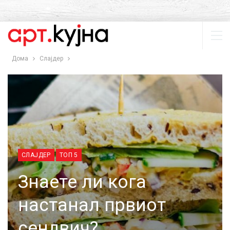
Дома
Слајдер
СЛАЈДЕР
ТОП 5
Знаете ли кога
настанал првиот
сендвич?