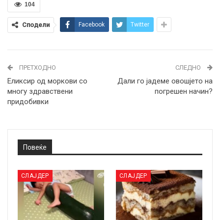
104
Сподели
Facebook
Twitter
ПРЕТХОДНО
СЛЕДНО
Eликсир од моркови со
Дали го јадеме овошјето на
многу здравствени
погрешен начин?
придобивки
Повеќе
СЛАЈДЕР
СЛАЈДЕР