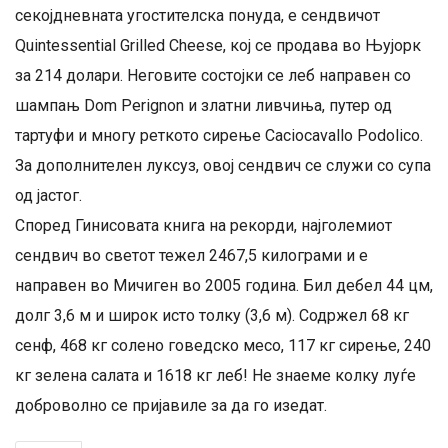
секојдневната угостителска понуда, е сендвичот
Quintessential Grilled Cheese, кој се продава во Њујорк
за 214 долари. Неговите состојки се леб направен со
шампањ Dom Perignon и златни ливчиња, путер од
тартуфи и многу реткото сирење Caciocavallo Podolico.
За дополнителен луксуз, овој сендвич се служи со супа
од јастог.
Според Гинисовата книга на рекорди, најголемиот
сендвич во светот тежел 2467,5 килограми и е
направен во Мичиген во 2005 година. Бил дебел 44 цм,
долг 3,6 м и широк исто толку (3,6 м). Содржел 68 кг
сенф, 468 кг солено говедско месо, 117 кг сирење, 240
кг зелена салата и 1618 кг леб! Не знаеме колку луѓе
доброволно се пријавиле за да го изедат.