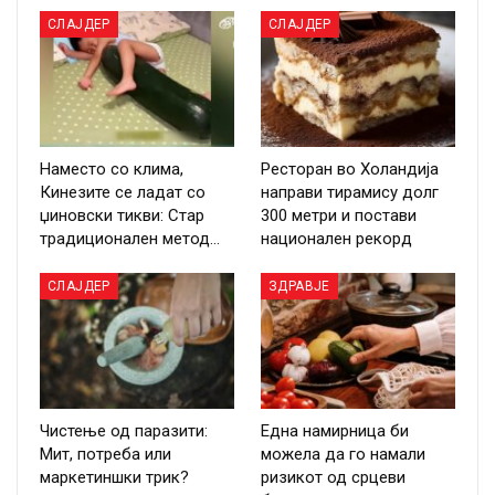
СЛАЈДЕР
СЛАЈДЕР
Наместо со клима,
Ресторан во Холандија
Кинезите се ладат со
направи тирамису долг
џиновски тикви: Стар
300 метри и постави
традиционален метод…
национален рекорд
СЛАЈДЕР
ЗДРАВЈЕ
Чистење од паразити:
Една намирница би
Мит, потреба или
можела да го намали
маркетиншки трик?
ризикот од срцеви