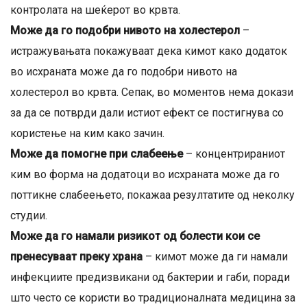
контролата на шеќерот во крвта.
Може да го подобри нивото на холестерол
–
истражувањата покажуваат дека кимот како додаток
во исхраната може да го подобри нивото на
холестерол во крвта. Сепак, во моментов нема докази
за да се потврди дали истиот ефект се постигнува со
користење на ким како зачин.
Може да помогне при слабеење
– концентрираниот
ким во форма на додатоци во исхраната може да го
поттикне слабеењето, покажаа резултатите од неколку
студии.
Може да го намали ризикот од болести кои се
пренесуваат преку храна
– кимот може да ги намали
инфекциите предизвикани од бактерии и габи, поради
што често се користи во традиционалната медицина за