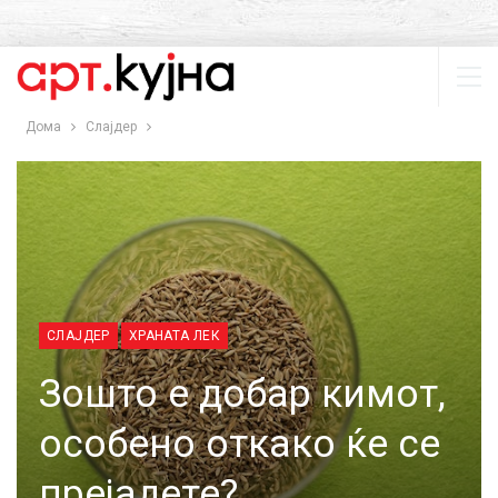
Дома
Слајдер
СЛАЈДЕР
ХРАНАТА ЛЕК
Зошто е добар кимот,
особено откако ќе се
прејадете?