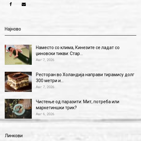
Најново
Наместо со клима, Кинезите се ладат со
џиновски тикви: Стар…
Авг 7, 2026
Ресторан во Холандија направи тирамису долг
300 метри и…
Авг 7, 2026
Чистење од паразити: Мит, потреба или
маркетиншки трик?
Авг 6, 2026
Линкови