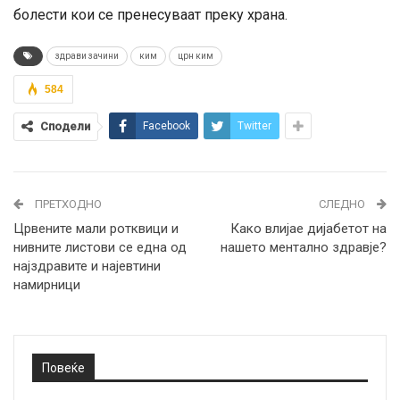
болести кои се пренесуваат преку храна.
здрави зачини
ким
црн ким
584
Сподели
Facebook
Twitter
ПРЕТХОДНО
СЛЕДНО
Црвените мали ротквици и
Како влијае дијабетот на
нивните листови се една од
нашето ментално здравје?
најздравите и најевтини
намирници
Повеќе