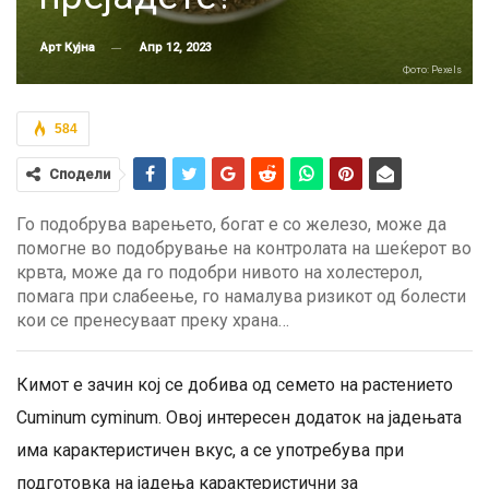
Апр 12, 2023
Арт Кујна
Фото: Pexels
584
Сподели
Го подобрува варењето, богат е со железо, може да
помогне во подобрување на контролата на шеќерот во
крвта, може да го подобри нивото на холестерол,
помага при слабеење, го намалува ризикот од болести
кои се пренесуваат преку храна…
Кимот е зачин кој се добива од семето на растението
Cuminum cyminum. Овој интересен додаток на јадењата
има карактеристичен вкус, а се употребува при
подготовка на јадења карактеристични за