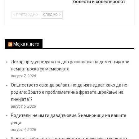
болести и холестеролот
ПРЕТХОДНО
СЛЕДНО
Мајка и дете
Лекар предупредува на два рани знака на деменција кои
немаат врска со меморијата
август 7, 2026
Општеството сака да раѓаат, но да изгледаат како да не
родиле: Зошто е проблематична фразата „враќање на
линијата“?
август 5, 2026
Родители, не им ги давајте овие 5 намирници на вашите
деца
август 4, 2026
И покрај забраната австралиските тинејџери ги користат