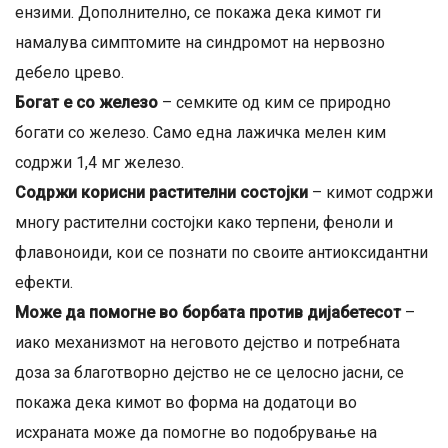
ензими. Дополнително, се покажа дека кимот ги
намалува симптомите на синдромот на нервозно
дебело црево.
Богат е со железо
– семките од ким се природно
богати со железо. Само една лажичка мелен ким
содржи 1,4 мг железо.
Содржи корисни растителни состојки
– кимот содржи
многу растителни состојки како терпени, феноли и
флавоноиди, кои се познати по своите антиоксидантни
ефекти.
Може да помогне во борбата против дијабетесот
–
иако механизмот на неговото дејство и потребната
доза за благотворно дејство не се целосно јасни, се
покажа дека кимот во форма на додатоци во
исхраната може да помогне во подобрување на