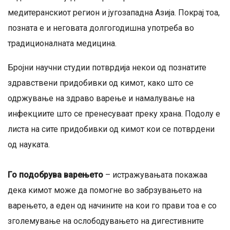
медитеранскиот регион и југозападна Азија. Покрај тоа,
позната е и неговата долгогодишна употреба во
традиционалната медицина.
Бројни научни студии потврдија некои од познатите
здравствени придобивки од кимот, како што се
одржување на здраво варење и намалување на
инфекциите што се пренесуваат преку храна. Подолу е
листа на сите придобивки од кимот кои се потврдени
од науката.
Го подобрува варењето
– истражувањата покажаа
дека кимот може да помогне во забрзувањето на
варењето, а еден од начините на кои го прави тоа е со
зголемување на ослободувањето на дигестивните