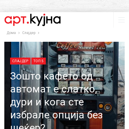
Дома
Слајдер
СЛАЈДЕР
ТОП 5
Зошто кафето од
автомат е слатко,
дури и кога сте
избрале опција без
шеќер?