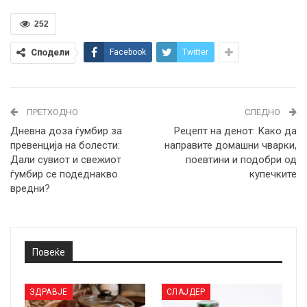
252
Сподели
Facebook
Twitter
ПРЕТХОДНО
СЛЕДНО
Дневна доза ѓумбир за
Рецепт на денот: Како да
превенција на болести:
направите домашни чварки,
Дали сувиот и свежиот
поевтини и подобри од
ѓумбир се подеднакво
купечките
вредни?
Повеќе
ЗДРАВЈЕ
СЛАЈДЕР