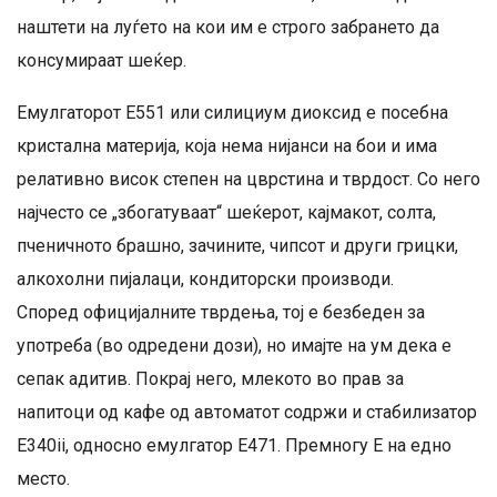
наштети на луѓето на кои им е строго забрането да
консумираат шеќер.
Емулгаторот E551 или силициум диоксид е посебна
кристална материја, која нема нијанси на бои и има
релативно висок степен на цврстина и тврдост. Со него
најчесто се „збогатуваат“ шеќерот, кајмакот, солта,
пченичното брашно, зачините, чипсот и други грицки,
алкохолни пијалаци, кондиторски производи.
Според официјалните тврдења, тој е безбеден за
употреба (во одредени дози), но имајте на ум дека е
сепак адитив. Покрај него, млекото во прав за
напитоци од кафе од автоматот содржи и стабилизатор
E340ii, односно емулгатор E471. Премногу Е на едно
место.