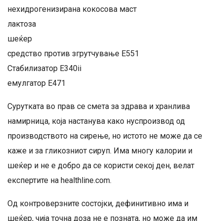
нехидрогенизирана кокосова маст
лактоза
шеќер
средство против згрутчување E551
Стабилизатор E340ii
емулгатор E471
Сурутката во прав се смета за здрава и хранлива
намирница, која настанува како нуспроизвод од
производството на сирење, но истото не може да се
каже и за гликозниот сируп. Има многу калории и
шеќер и не е добро да се користи секој ден, велат
експертите на healthline.com.
Од контроверзните состојки, дефинитивно има и
шеќер, чија точна доза не е позната, но може да им