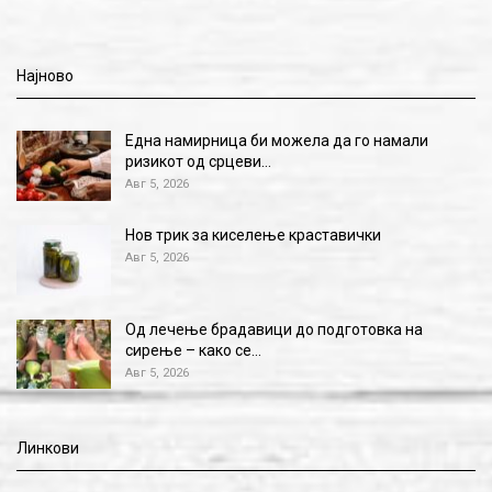
Најново
Една намирница би можела да го намали
ризикот од срцеви…
Авг 5, 2026
Нов трик за киселење краставички
Авг 5, 2026
Од лечење брадавици до подготовка на
сирење – како се…
Авг 5, 2026
Линкови