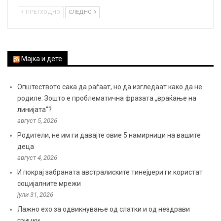
ПРЕТХОДНО
СЛЕДНО
Мајка и дете
Општеството сака да раѓаат, но да изгледаат како да не
родиле: Зошто е проблематична фразата „враќање на
линијата“?
август 5, 2026
Родители, не им ги давајте овие 5 намирници на вашите
деца
август 4, 2026
И покрај забраната австралиските тинејџери ги користат
социјалните мрежи
јули 31, 2026
Лажно ехо за одвикнување од слатки и од нездрави
грицки