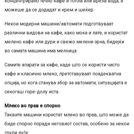
концентрирано течно кафе и топла или врела вода, а
можеше да се додадат и крем и шеќер.
Некои модерни машини/автомати подготвуваат
различни видови на кафе, како мока и лате, и користат
мелено кафе или дури и свежо мелени зрна, бидејќи
во самата машина има мелница.
Самите апарати за кафе, каде што се користи чисто
кафе и класично млеко, претставуваат поадекватна
опција, но кога станува збор за автомати, ситуацијата е
секогаш горе-долу иста.
Млеко во прав е спорно
Таквите машини користат млеко во прав, што може да
биде спорно поради неговиот состав, особено за некои
групи луѓе.