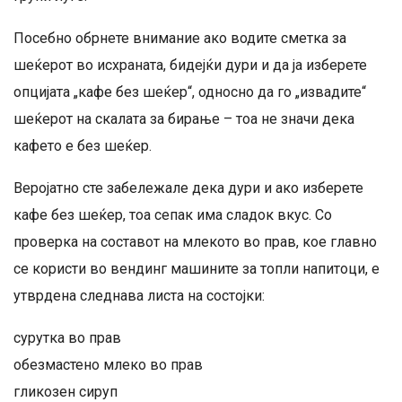
Посебно обрнете внимание ако водите сметка за
шеќерот во исхраната, бидејќи дури и да ја изберете
опцијата „кафе без шеќер“, односно да го „извадите“
шеќерот на скалата за бирање – тоа не значи дека
кафето е без шеќер.
Веројатно сте забележале дека дури и ако изберете
кафе без шеќер, тоа сепак има сладок вкус. Со
проверка на составот на млекото во прав, кое главно
се користи во вендинг машините за топли напитоци, е
утврдена следнава листа на состојки:
сурутка во прав
обезмастено млеко во прав
гликозен сируп