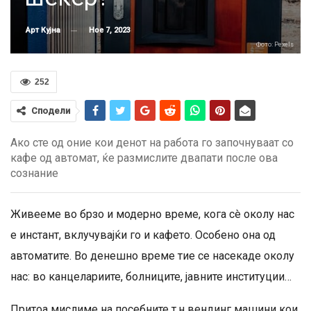
Ное 7, 2023
Арт Кујна
Фото: Pexels
252
Сподели
Ако сте од оние кои денот на работа го започнуваат со
кафе од автомат, ќе размислите двапати после ова
сознание
Живееме во брзо и модерно време, кога сè околу нас
е инстант, вклучувајќи го и кафето. Особено она од
автоматите. Во денешно време тие се насекаде околу
нас: во канцелариите, болниците, јавните институции…
Притоа мислиме на посебните т.н вендинг машини кои