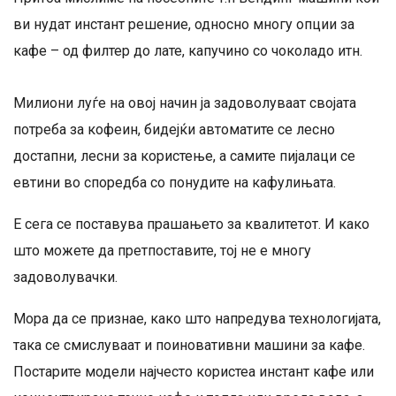
ви нудат инстант решение, односно многу опции за
кафе – од филтер до лате, капучино со чоколадо итн.
Милиони луѓе на овој начин ја задоволуваат својата
потреба за кофеин, бидејќи автоматите се лесно
достапни, лесни за користење, а самите пијалаци се
евтини во споредба со понудите на кафулињата.
Е сега се поставува прашањето за квалитетот. И како
што можете да претпоставите, тој не е многу
задоволувачки.
Мора да се признае, како што напредува технологијата,
така се смислуваат и поиновативни машини за кафе.
Постарите модели најчесто користеа инстант кафе или