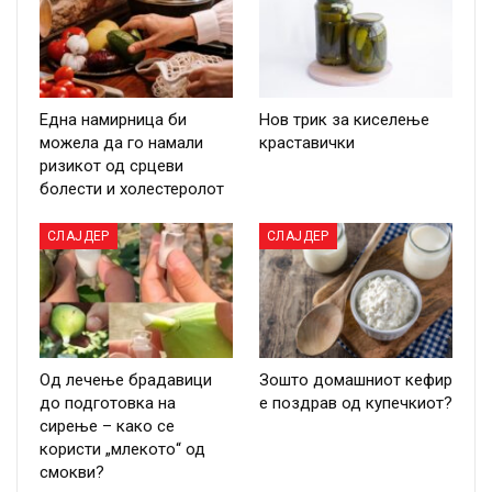
Една намирница би
Нов трик за киселење
можела да го намали
краставички
ризикот од срцеви
болести и холестеролот
СЛАЈДЕР
СЛАЈДЕР
Од лечење брадавици
Зошто домашниот кефир
до подготовка на
е поздрав од купечкиот?
сирење – како се
користи „млекото“ од
смокви?