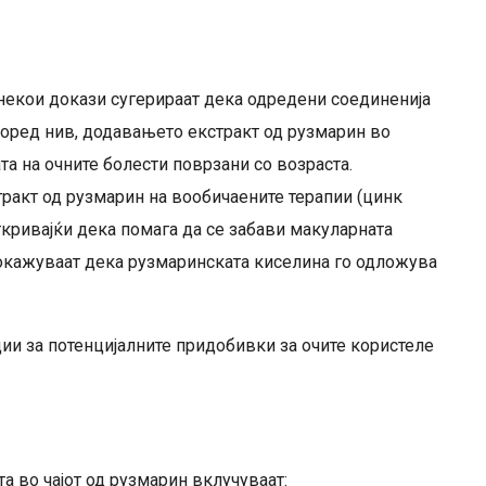
некои докази сугерираат дека одредени соединенија
Според нив, додавањето екстракт од рузмарин во
та на очните болести поврзани со возраста.
тракт од рузмарин на вообичаените терапии (цинк
ткривајќи дека помага да се забави макуларната
окажуваат дека рузмаринската киселина го одложува
дии за потенцијалните придобивки за очите користеле
а во чајот од рузмарин вклучуваат: