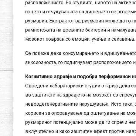
расположението. Во студиите, нивото на активно
срцето и отчукувањата на дишењето се зголем
рузмарин. Екстрактот од рузмарин може да го 
рамнотежата на цревните бактерии и намалувањ
мозокот поврзан со емоции, учење и сеќавања.
Се покажа дека консумирањето и вдишувањето 
анксиозноста, го подигнуваат расположението и 
Когнитивно здравје и подобри перформанси н
Одредени лабораториски студии открија дека со
во заштитата на здравјето на мозокот со спречу
невродегенеративните нарушувања. Исто така, 
корисен за опоравување од оштетување на мозо
рузмаринот потенцијално може да ги спречи нег
вклучително и како заштитен ефект против нев