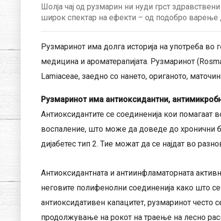
Шолја чај од рузмарин ни нуди грст здравствени
широк спектар на ефекти – од подобро варење
Рузмаринот има долга историја на употреба во 
медицина и ароматерапијата. Рузмаринот (Rosmarin
Lamiaceae, заедно со нането, ориганото, маточин
Рузмаринот има антиоксидантни, антимикробн
Антиоксидантите се соединенија кои помагаат в
воспаление, што може да доведе до хронични б
дијабетес тип 2. Тие можат да се најдат во разно
Антиоксидантната и антиинфламаторната активн
неговите полифенолни соединенија како што се
антиоксидативен капацитет, рузмаринот често с
продолжување на рокот на траење на лесно рас