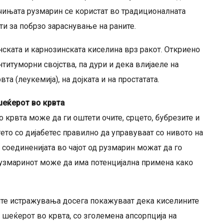
чињата рузмарин се користат во традиционалната
и за побрзо зараснување на раните.
ската и карнозинската киселина врз ракот. Откриено
титуморни својства, па дури и дека влијаеле на
та (леукемија), на дојката и на простатата.
еќерот во крвта
 крвта може да ги оштети очите, срцето, бубрезите и
ѓето со дијабетес правилно да управуваат со нивото на
оединенијата во чајот од рузмарин можат да го
рузмаринот може да има потенцијална примена како
ите истражувања досега покажуваат дека киселините
 шеќерот во крвта, со зголемена апсорпција на