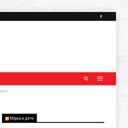
крвта
Мајка и дете