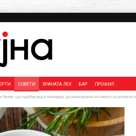
ЕРТИ
СОВЕТИ
ХРАНАТА ЛЕК
БАР
ПРОФИЛ
е билки: од подобар вид и меморија, до намалување на нивото на шеќер во 