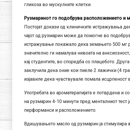
гликоза во мускулните клетки.
Рузмаринот го подобрува расположението и 
Постојат докази од клиничките истражувања д
чајот од рузмарин може да помогне во подобру
истражување покажало дека земањето 500 мг р
значително ги намалува нивоата на анксиозност,
кај студентите, во споредба со плацебото. Друг
заклучила дека оние кои пиеле 2 лажички (4 гра
изјавиле дека чувствувале помала исцрпеност в
Употребата во ароматерапијата е потврдена и с
на рузмарин 4-10 минути пред менталниот тест 
перформанси и расположението.
Вдишувањето масло од рузмарин ја стимулира а