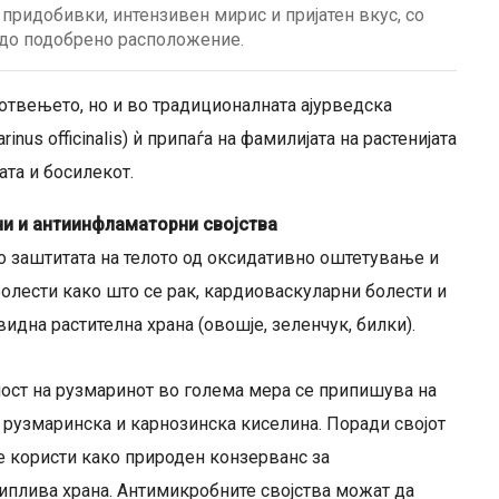
 придобивки, интензивен мирис и пријатен вкус, со
 до подобрено расположение.
готвењето, но и во традиционалната ајурведска
us officinalis) ѝ припаѓа на фамилијата на растенијата
ата и босилекот.
и и антиинфламаторни својства
о заштитата на телото од оксидативно оштетување и
олести како што се рак, кардиоваскуларни болести и
видна растителна храна (овошје, зеленчук, билки).
ост на рузмаринот во голема мера се припишува на
 рузмаринска и карнозинска киселина. Поради својот
е користи како природен конзерванс за
иплива храна. Антимикробните својства можат да