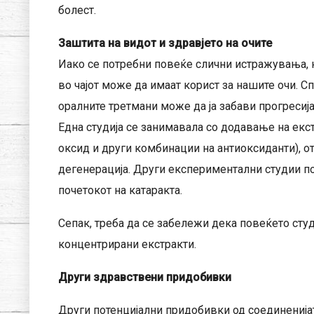
болест.
Заштита на видот и здравјето на очите
Иако се потребни повеќе слични истражувања, 
во чајот може да имаат корист за нашите очи. 
оралните третмани може да ја забави прогресија
Една студија се занимавала со додавање на екс
оксид и други комбинации на антиоксиданти), о
дегенерација. Други експериментални студии п
почетокот на катаракта.
Сепак, треба да се забележи дека повеќето сту
концентрирани екстракти.
Други здравствени придобивки
Други потенцијални придобивки од соединенијат