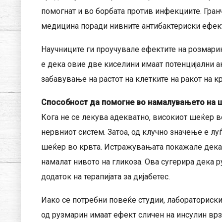
помогнат и во борбата против инфекциите. Гран
медицина поради нивните антибактериски ефект
Научниците ги проучувале ефектите на розмарин
е дека овие две киселини имаат потенцијални ан
забавување на растот на клетките на ракот на крв
Способност да помогне во намалувањето на ш
Кога не се лекува адекватно, високиот шеќер во
нервниот систем. Затоа, од клучно значење е лу
шеќер во крвта. Истражувањата покажале дека с
намалат нивото на гликоза. Ова сугерира дека 
додаток на терапијата за дијабетес.
Иако се потребни повеќе студии, лабораториск
од рузмарин имаат ефект сличен на инсулин врз