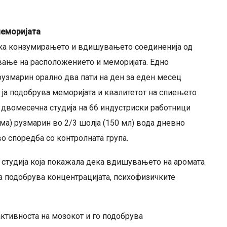
меморијата
ека конзумирањето и вдишувањето соединенија од
вање на расположението и меморијата. Едно
узмарин орално два пати на ден за еден месец
 ја подобрува меморијата и квалитетот на спиењето
а двомесечна студија на 66 индустриски работници
ма) рузмарин во 2/3 шолја (150 мл) вода дневно
о споредба со контролната група.
о студија која покажала дека вдишувањето на аромата
ја подобрува концентрацијата, психофизичките
ктивноста на мозокот и го подобрува