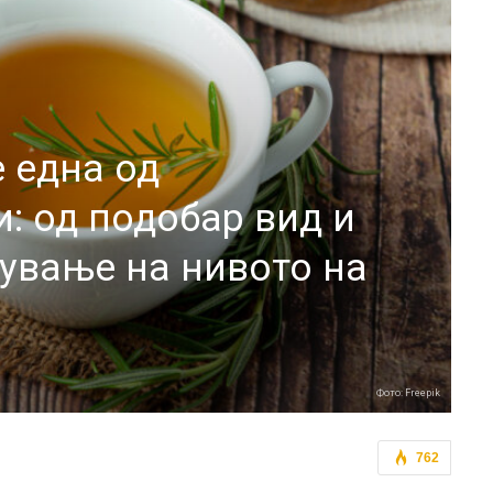
 една од
: од подобар вид и
ување на нивото на
Фото: Freepik
762