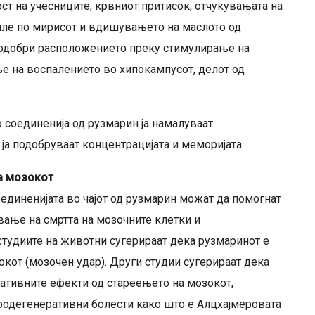
ст на учесниците, крвниот притисок, отчукувањата на
иле по мирисот и вдишувањето на маслото од
подобри расположението преку стимулирање на
е на воспалението во хипокампусот, делот од
соединенија од рузмарин ја намалуваат
ја подобруваат концентрацијата и меморијата.
а мозокот
единенијата во чајот од рузмарин можат да помогнат
вање на смртта на мозочните клетки и
студиите на животни сугерираат дека рузмаринот е
кот (мозочен удар). Други студии сугерираат дека
ативните ефекти од стареењето на мозокот,
родегенеративни болести како што е Алцхајмеровата