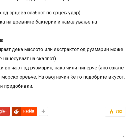
к од срцева слабост по срцев удар)
жа на цревните бактерии и намалување на
на
рираат дека маслото или екстрактот од рузмарин може
е нанесуваат на скалпот).
 во чајот од рузмарин, како чили пиперче (ако сакате
 морско оревче. На овој начин ќе го подобрите вкусот,
ни придобивки.
gle+
ReddIt
762