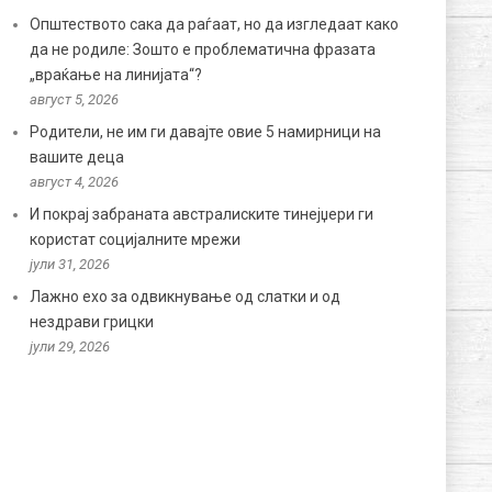
Општеството сака да раѓаат, но да изгледаат како
да не родиле: Зошто е проблематична фразата
„враќање на линијата“?
август 5, 2026
Родители, не им ги давајте овие 5 намирници на
вашите деца
август 4, 2026
И покрај забраната австралиските тинејџери ги
користат социјалните мрежи
јули 31, 2026
Лажно ехо за одвикнување од слатки и од
нездрави грицки
јули 29, 2026