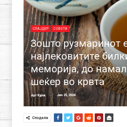
СЛАЈДЕР
СОВЕТИ
Зошто рузмаринот е
најлековитите билки
меморија, до намал
шеќер во крвта
Јан 25, 2024
Арт Кујна
Сподели