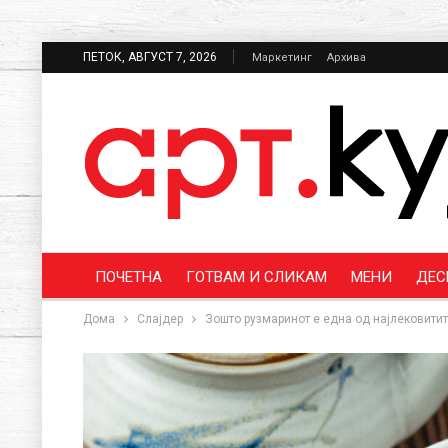
ПЕТОК, АВГУСТ 7, 2026
Маркетинг
Архива
ПОЧЕТНА
ГОТВАМ И СЛИКАМ
МЕНИ
ДЕС
Дома
Слајдер
Зошто рузмаринот е една од најлековитит