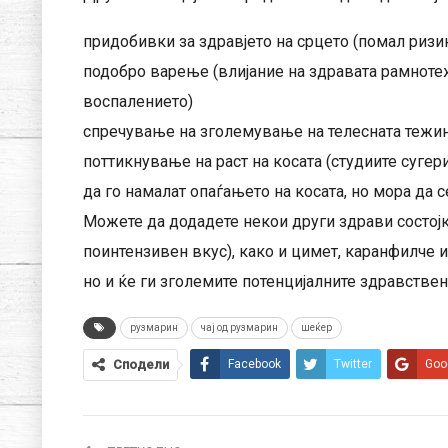
придобивки за здравјето на срцето (помал ризи
подобро варење (влијание на здравата рамноте
воспалението)
спречување на зголемување на телесната тежи
поттикнување на раст на косата (студиите суге
да го намалат опаѓањето на косата, но мора да с
Можете да додадете некои други здрави состојки
поинтензивен вкус), како и цимет, каранфилче и
но и ќе ги зголемите потенцијалните здравстве
рузмарин
чај од рузмарин
шеќер
Сподели
Facebook
Twitter
Goo