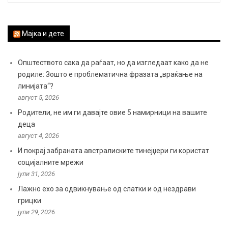
Мајка и дете
Општеството сака да раѓаат, но да изгледаат како да не
родиле: Зошто е проблематична фразата „враќање на
линијата“?
август 5, 2026
Родители, не им ги давајте овие 5 намирници на вашите
деца
август 4, 2026
И покрај забраната австралиските тинејџери ги користат
социјалните мрежи
јули 31, 2026
Лажно ехо за одвикнување од слатки и од нездрави
грицки
јули 29, 2026