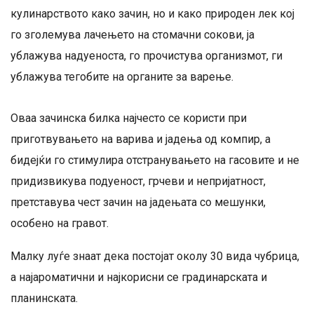
кулинарството како зачин, но и како природен лек кој
го зголемува лачењето на стомачни сокови, ја
ублажува надуеноста, го прочистува организмот, ги
ублажува тегобите на органите за варење.
Оваа зачинска билка најчесто се користи при
приготвувањето на варива и јадења од компир, а
бидејќи го стимулира отстранувањето на гасовите и не
придизвикува подуеност, грчеви и непријатност,
претставува чест зачин на јадењата со мешунки,
особено на гравот.
Малку луѓе знаат дека постојат околу 30 вида чубрица,
а најароматични и најкорисни се градинарската и
планинската.