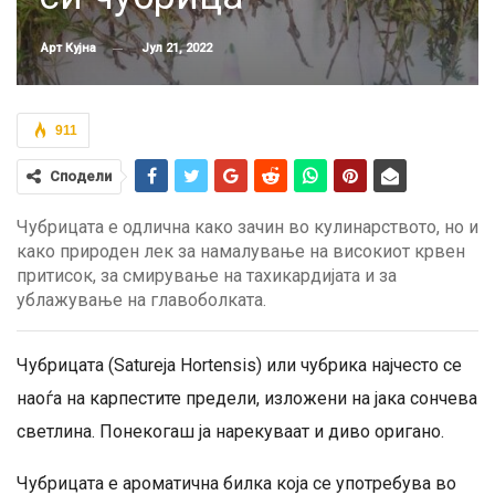
Јул 21, 2022
Арт Кујна
911
Сподели
Чубрицата е одлична како зачин во кулинарството, но и
како природен лек за намалување на високиот крвен
притисок, за смирување на тахикардијата и за
ублажување на главоболката.
Чубрицата (Satureja Hortensis) или чубрика најчесто се
наоѓа на карпестите предели, изложени на јака сончева
светлина. Понекогаш ја нарекуваат и диво оригано.
Чубрицата е ароматична билка која се употребува во