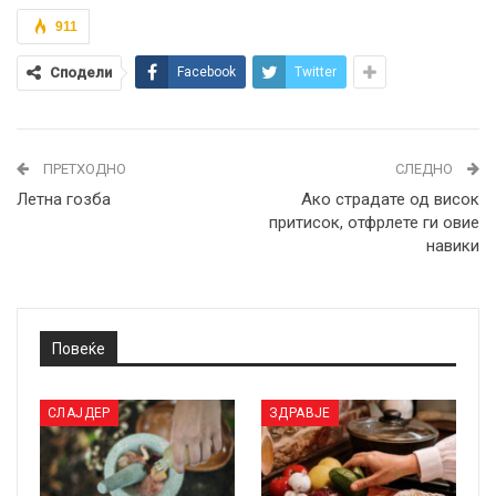
911
Сподели
Facebook
Twitter
ПРЕТХОДНО
СЛЕДНО
Летна гозба
Ако страдате од висок
притисок, отфрлете ги овие
навики
Повеќе
СЛАЈДЕР
ЗДРАВЈЕ