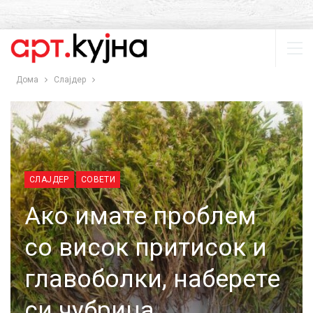
Дома
Слајдер
СЛАЈДЕР
СОВЕТИ
Ако имате проблем
со висок притисок и
главоболки, наберете
си чубрица