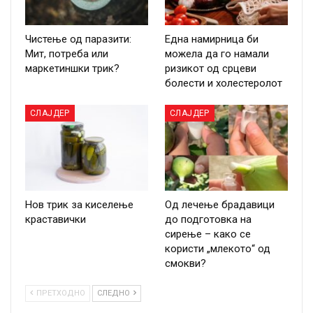
Чистење од паразити:
Една намирница би
Мит, потреба или
можела да го намали
маркетиншки трик?
ризикот од срцеви
болести и холестеролот
СЛАЈДЕР
СЛАЈДЕР
Нов трик за киселење
Од лечење брадавици
краставички
до подготовка на
сирење – како се
користи „млекото“ од
смокви?
ПРЕТХОДНО
СЛЕДНО