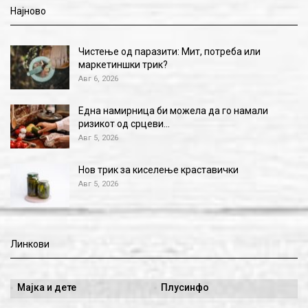
Најново
Чистење од паразити: Мит, потреба или
маркетиншки трик?
Авг 6, 2026
Една намирница би можела да го намали
ризикот од срцеви…
Авг 5, 2026
Нов трик за киселење краставички
Авг 5, 2026
Линкови
Мајка и дете
Плусинфо