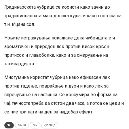
Градинарската чубрица се користи како зачин во
традиционалната македонска кујна и како состојка на
т.н. к’цана сол.
Новите истражувања покажале дека чубрицата е и
ароматичен и природен лек против висок крвен
притисок и главоболка, како и за смирување на
тахикардијата.
Многумина користат чубрица како ефикасен лек
против гадење, повраќање и дури и како лек за
спречување на настинка. Се консумира во форма на
чај, течноста треба да отстои два часа, а потоа се цеди и
се пие три пати на ден за најдобар ефект.
зачин
лек
чубрица