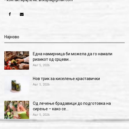
Најново
Една намирница би можела да го намали
ризикот од срцеви…
Авг 5, 2026
Нов трик за киселење краставички
Авг 5, 2026
Од лечење брадавици до подготовка на
сирење – како се…
Авг 5, 2026