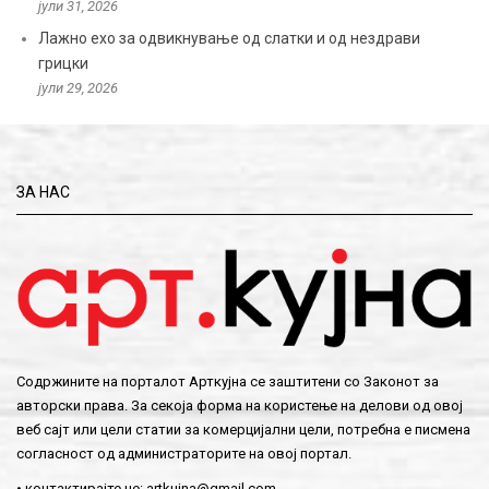
јули 31, 2026
Лажно ехо за одвикнување од слатки и од нездрави
грицки
јули 29, 2026
ЗА НАС
Содржините на порталот Арткујна се заштитени со Законот за
авторски права. За секоја форма на користење на делови од овој
веб сајт или цели статии за комерцијални цели, потребна е писмена
согласност од администраторите на овој портал.
• контактирајте не:
artkujna@gmail.com