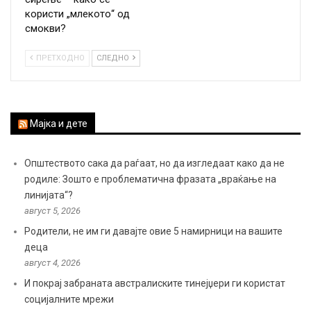
користи „млекото“ од
смокви?
ПРЕТХОДНО
СЛЕДНО
Мајка и дете
Општеството сака да раѓаат, но да изгледаат како да не
родиле: Зошто е проблематична фразата „враќање на
линијата“?
август 5, 2026
Родители, не им ги давајте овие 5 намирници на вашите
деца
август 4, 2026
И покрај забраната австралиските тинејџери ги користат
социјалните мрежи