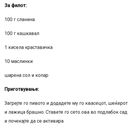
За филот:
100 г сланина
100 г кашкавал
1 кисела краставичка
10 маслинки
шарена сол и копар
Приготвување:
Загрејте го пивото и додадете му го квасецот, шеќерот
и лажица брашно. Ставете го сето ова во подлабок сад
и почекајте да се активира.