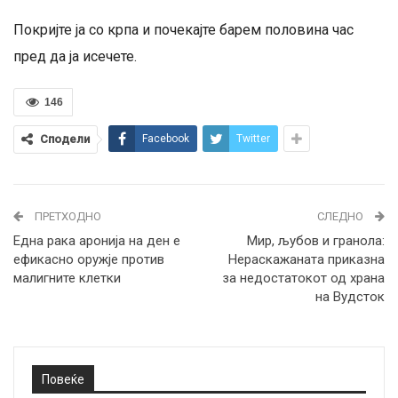
Покријте ја со крпа и почекајте барем половина час
пред да ја исечете.
146
Сподели
Facebook
Twitter
ПРЕТХОДНО
СЛЕДНО
Една рака аронија на ден е
Мир, љубов и гранола:
ефикасно оружје против
Нераскажаната приказна
малигните клетки
за недостатокот од храна
на Вудсток
Повеќе