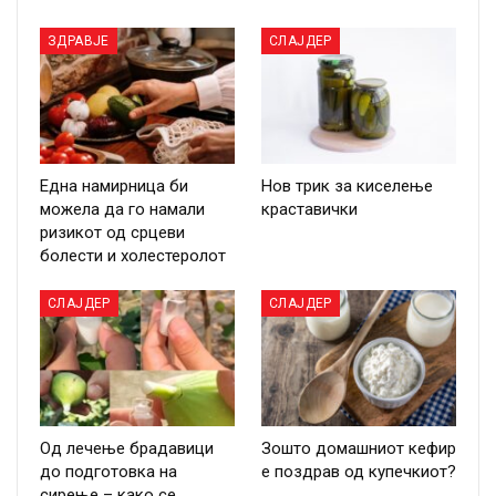
ЗДРАВЈЕ
СЛАЈДЕР
Една намирница би
Нов трик за киселење
можела да го намали
краставички
ризикот од срцеви
болести и холестеролот
СЛАЈДЕР
СЛАЈДЕР
Од лечење брадавици
Зошто домашниот кефир
до подготовка на
е поздрав од купечкиот?
сирење – како се