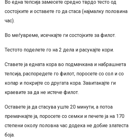
Во една тепсија замесете средно тврдо тесто од
состојките и оставете го да стаса (најмалку половина
час).
Во меѓувреме, исечкајте ги состојките за филот.
Тестото поделете го на 2 дела и расукајте кори.
Ставете ја едната кора во подмачкана и набрашнета
тепсија, распоредете го филот, поросете со сол и со
копар и покријте со другата кора. Завитакајте ги
краевите за да не истече филот.
Оставете ја да стасува уште 20 минути, а потоа
премачкајте ја, поросете со семки и печете ја на 170
степени околу половна час додека не добие златеста
боја.