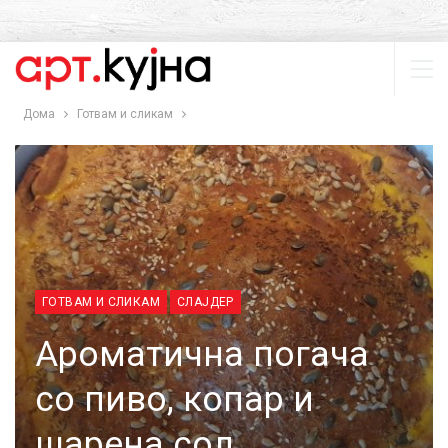
Дома
Готвам и сликам
ГОТВАМ И СЛИКАМ
СЛАЈДЕР
Ароматична погача
со пиво, копар и
шарена сол