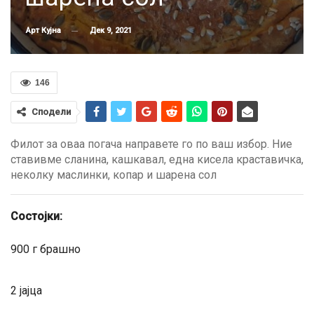
Дек 9, 2021
Арт Кујна
146
Сподели
Филот за оваа погача направете го по ваш избор. Ние
ставивме сланина, кашкавал, една кисела краставичка,
неколку маслинки, копар и шарена сол
Состојки:
900 г брашно
2 јајца