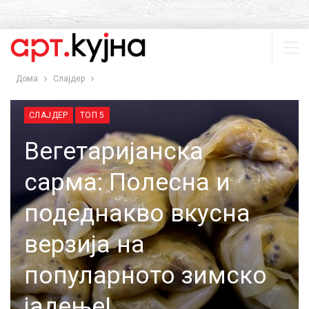
Дома
Слајдер
СЛАЈДЕР
ТОП 5
Вегетаријанска
сарма: Полесна и
подеднакво вкусна
верзија на
популарното зимско
јадење!