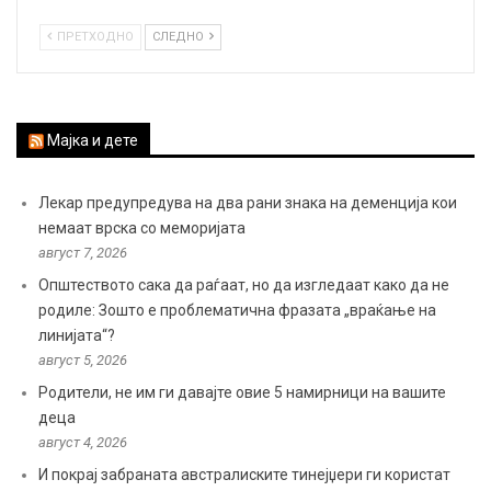
ПРЕТХОДНО
СЛЕДНО
Мајка и дете
Лекар предупредува на два рани знака на деменција кои
немаат врска со меморијата
август 7, 2026
Општеството сака да раѓаат, но да изгледаат како да не
родиле: Зошто е проблематична фразата „враќање на
линијата“?
август 5, 2026
Родители, не им ги давајте овие 5 намирници на вашите
деца
август 4, 2026
И покрај забраната австралиските тинејџери ги користат