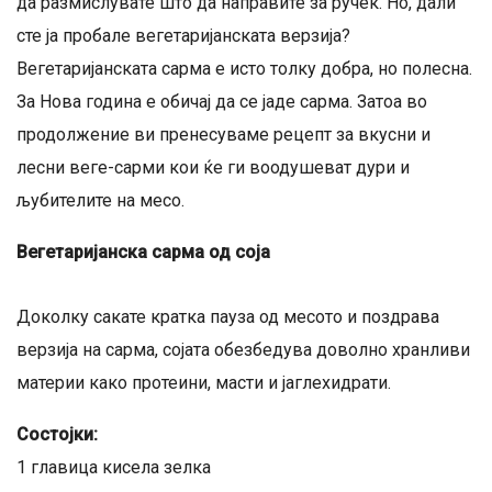
да размислувате што да направите за ручек. Но, дали
сте ја пробале вегетаријанската верзија?
Вегетаријанската сарма е исто толку добра, но полесна.
За Нова година е обичај да се јаде сарма. Затоа во
продолжение ви пренесуваме рецепт за вкусни и
лесни веге-сарми кои ќе ги воодушеват дури и
љубителите на месо.
Вегетаријанска сарма од соја
Доколку сакате кратка пауза од месото и поздрава
верзија на сарма, сојата обезбедува доволно хранливи
материи како протеини, масти и јаглехидрати.
Состојки:
1 главица кисела зелка