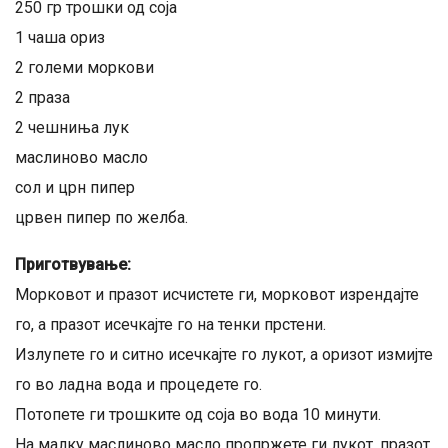
250 гр трошки од соја
1 чаша ориз
2 големи моркови
2 праза
2 чешниња лук
маслиново масло
сол и црн пипер
црвен пипер по желба.
Приготвување:
Морковот и празот исчистете ги, морковот изрендајте
го, а празот исечкајте го на тенки прстени.
Излупете го и ситно исечкајте го лукот, а оризот измијте
го во ладна вода и процедете го.
Потопете ги трошките од соја во вода 10 минути.
На малку маслиново масло пропржете ги лукот, празот