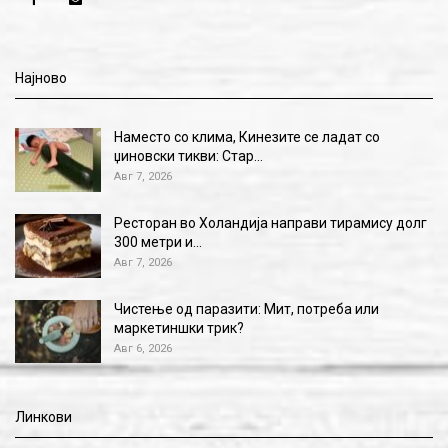
Најново
Наместо со клима, Кинезите се ладат со
џиновски тикви: Стар…
Авг 7, 2026
Ресторан во Холандија направи тирамису долг
300 метри и…
Авг 7, 2026
Чистење од паразити: Мит, потреба или
маркетиншки трик?
Авг 6, 2026
Линкови