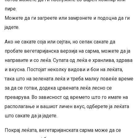
пире.
Можете да ги загреете или замрзнете и подоцна да ги
јадете.
Ако не сакате соја или сејтан, но сепак сакате да
пробате вегетаријанска верзија на сарма, можете да ја
направите и со леќа. Супата од леќа е хранлива, здрава
и вкусна. Постојат неколку видови и бои на леќата,
така што на зелената леќа и треба малку повеќе време
за да се готви, додека црвената леќа лесно се
преварува. Во зависност од времето што го имате на
располагање и вашиот личен вкус, одберете ја леќата
што сакате да ја јадете.
Покрај леќата, вегетаријанската сарма може да се