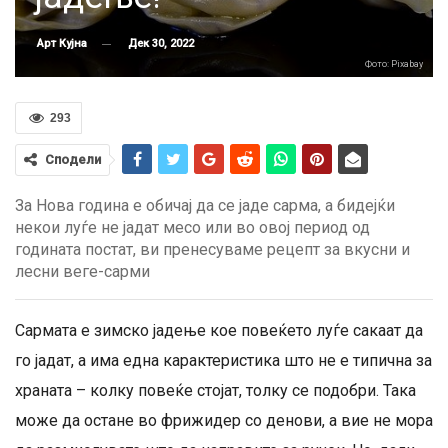
Дек 30, 2022
Арт Кујна
Фото: Pixabay
293
Сподели
За Нова година е обичај да се јаде сарма, а бидејќи
некои луѓе не јадат месо или во овој период од
годината постат, ви пренесуваме рецепт за вкусни и
лесни веге-сарми
Сармата е зимско јадење кое повеќето луѓе сакаат да
го јадат, а има една карактеристика што не е типична за
храната – колку повеќе стојат, толку се подобри. Така
може да остане во фрижидер со денови, а вие не мора