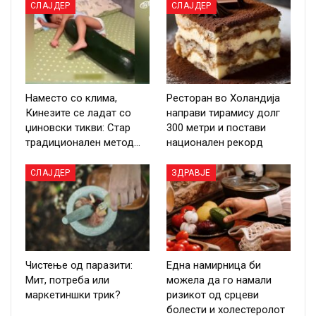
СЛАЈДЕР
СЛАЈДЕР
Наместо со клима,
Ресторан во Холандија
Кинезите се ладат со
направи тирамису долг
џиновски тикви: Стар
300 метри и постави
традиционален метод…
национален рекорд
СЛАЈДЕР
ЗДРАВЈЕ
Чистење од паразити:
Една намирница би
Мит, потреба или
можела да го намали
маркетиншки трик?
ризикот од срцеви
болести и холестеролот