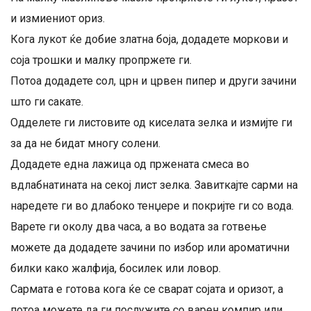
и измиениот ориз.
Кога лукот ќе добие златна боја, додадете моркови и
соја трошки и малку пропржете ги.
Потоа додадете сол, црн и црвен пипер и други зачини
што ги сакате.
Одделете ги листовите од киселата зелка и измијте ги
за да не бидат многу солени.
Додадете една лажица од пржената смеса во
вдлабнатината на секој лист зелка. Завиткајте сарми на
наредете ги во длабоко тенџере и покријте ги со вода.
Варете ги околу два часа, а во водата за готвење
можете да додадете зачини по избор или ароматични
билки како жалфија, босилек или ловор.
Сармата е готова кога ќе се сварат сојата и оризот, а
потоа можете да ги послужите со варен компир или