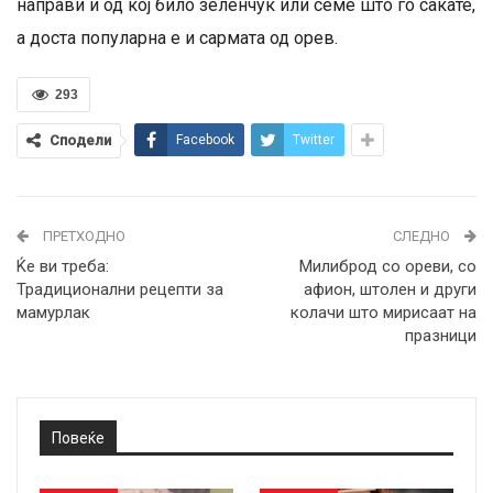
направи и од кој било зеленчук или семе што го сакате,
а доста популарна е и сармата од орев.
293
Сподели
Facebook
Twitter
ПРЕТХОДНО
СЛЕДНО
Ќе ви треба:
Милиброд со ореви, со
Традиционални рецепти за
афион, штолен и други
мамурлак
колачи што мирисаат на
празници
Повеќе