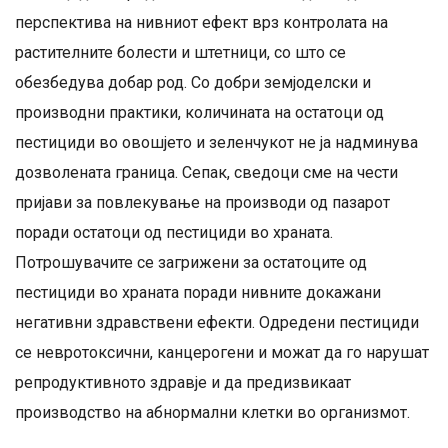
перспектива на нивниот ефект врз контролата на
растителните болести и штетници, со што се
обезбедува добар род. Со добри земјоделски и
производни практики, количината на остатоци од
пестициди во овошјето и зеленчукот не ја надминува
дозволената граница. Сепак, сведоци сме на чести
пријави за повлекување на производи од пазарот
поради остатоци од пестициди во храната.
Потрошувачите се загрижени за остатоците од
пестициди во храната поради нивните докажани
негативни здравствени ефекти. Одредени пестициди
се невротоксични, канцерогени и можат да го нарушат
репродуктивното здравје и да предизвикаат
производство на абнормални клетки во организмот.