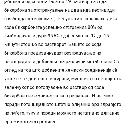
јаболката од сортата Гала во 1% раствор на сода
бикарбона за отстранување на два вида пестициди
(тиабендазол и фосмет). Резултатите покажале дека
сода бикарбоната успешно отстранила 80% од
тиабендазол и дури 95,6% од фосмет по 12 до 15
минути стоење во растворот. Бањите со сода
бикарбона предизвикуваат разградување на
пестицидите и добивање на различни метаболити. Со
оглед на тоа што добиените хемиски соединенија сè
уште не се доволно тестирани, миењето на овошјето и
зеленчукот со потопување во раствор од сода
бикарбона не е универзално прифатено. И не само
поради потенцијалното штетно влијание врз здравјето
на луѓето, туку и поради можното негативно влијание
врз животната средина.