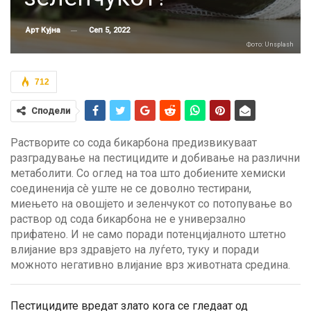
Сеп 5, 2022
Арт Кујна
Фото: Unsplash
712
Сподели
Растворите со сода бикарбона предизвикуваат
разградување на пестицидите и добивање на различни
метаболити. Со оглед на тоа што добиените хемиски
соединенија сè уште не се доволно тестирани,
миењето на овошјето и зеленчукот со потопување во
раствор од сода бикарбона не е универзално
прифатено. И не само поради потенцијалното штетно
влијание врз здравјето на луѓето, туку и поради
можното негативно влијание врз животната средина.
Пестицидите вредат злато кога се гледаат од