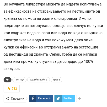
Во научната литература можете да најдете испитувања
за ефикасноста на отстранувањето на пестицидите од
храната со помош на озон и електролиза. Имено,
податоците за потопување овошје и зеленчук во купки
кои содржат вода со озон или вода во која е извршена
електролиза на вода и сол покажуваат дека овие
купки се ефикасни во отстранувањето на остатоците
од пестициди од храната. Сепак, треба да се нагласи
дека има премалку студии за да се дојде до 100%
заклучок.
пестици
сода бикарбона
храна
712
Сподели
Facebook
Twitter