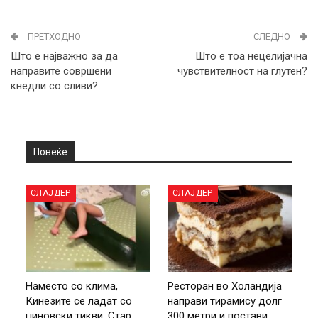
ПРЕТХОДНО
СЛЕДНО
Што е најважно за да
Што е тоа нецелијачна
направите совршени
чувствителност на глутен?
кнедли со сливи?
Повеќе
СЛАЈДЕР
СЛАЈДЕР
Наместо со клима,
Ресторан во Холандија
Кинезите се ладат со
направи тирамису долг
џиновски тикви: Стар
300 метри и постави