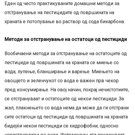
Еден од често практикуваните домашни методи за
отстранување на пестицидите од површината на
храната е потопување во раствор од сода бикарбона.
Методи за отстранување на остатоци од пестициди
Вообичаени методи за отстранување на остатоците од
пестициди од површината на храната се миење со
вода, лупење, бланширање и варење. Миењето на
овошјето и зеленчукот со вода е важен прв чекор
пред консумирање. На овој начин, покрај нечистотиите,
се отстрануваат и остатоците од некои пестициди. За
жал, плакнењето со вода нема да може да ги отстрани
сите остатоци од пестициди од површината на храната
бидејќи некои пестициди се хидрофобни, односно
нерастворливи во вода. Истражувањата покажуваат