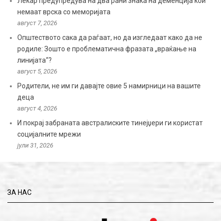
Лекар предупредува на два рани знака на деменција кои
немаат врска со меморијата
август 7, 2026
Општеството сака да раѓаат, но да изгледаат како да не
родиле: Зошто е проблематична фразата „враќање на
линијата“?
август 5, 2026
Родители, не им ги давајте овие 5 намирници на вашите
деца
август 4, 2026
И покрај забраната австралиските тинејџери ги користат
социјалните мрежи
јули 31, 2026
ЗА НАС