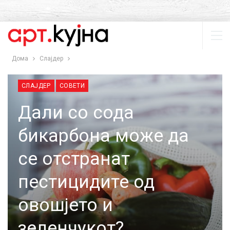
Дома
Слајдер
СЛАЈДЕР
СОВЕТИ
Дали со сода
бикарбона може да
се отстранат
пестицидите од
овошјето и
зеленчукот?