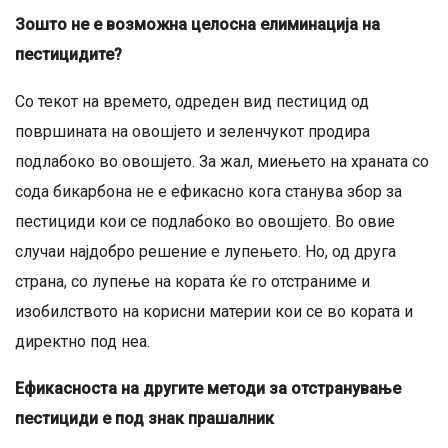
Зошто не е возможна целосна елиминација на
пестицидите?
Со текот на времето, одреден вид пестицид од
површината на овошјето и зеленчукот продира
подлабоко во овошјето. За жал, миењето на храната со
сода бикарбона не е ефикасно кога станува збор за
пестициди кои се подлабоко во овошјето. Во овие
случаи најдобро решение е лупењето. Но, од друга
страна, со лупење на кората ќе го отстраниме и
изобилството на корисни материи кои се во кората и
директно под неа.
Ефикасноста на другите методи за отстранување
пестициди е под знак прашалник