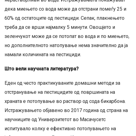
дека миењето со вода може да отстрани помеѓу 25 и
60% од остатоците од пестициди. Сепак, плакнењето
треба да се врши најмалку 5 минути. Овошјето и
зеленчукот може да се потопат во вода и по миењето,
но дополнителното натопување нема значително да ја
намали количината на пестициди.
Што вели научната литература?
Еден од често практикуваните домашни методи за
отстранување на пестицидите од површината на
храната е потопување во раствор од сода бикарбона.
Истражувањето објавено во 2017 година од страна на
научниците од Универзитетот во Масачусетс
испитувало колку е ефективно потопувањето на