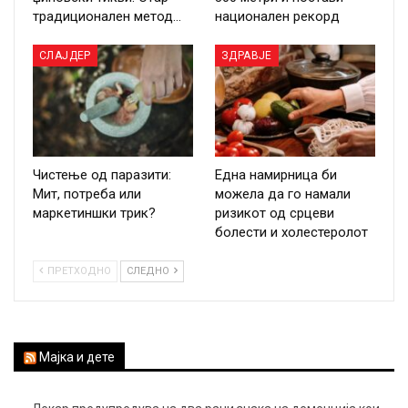
традиционален метод…
национален рекорд
СЛАЈДЕР
ЗДРАВЈЕ
Чистење од паразити:
Една намирница би
Мит, потреба или
можела да го намали
маркетиншки трик?
ризикот од срцеви
болести и холестеролот
ПРЕТХОДНО
СЛЕДНО
Мајка и дете