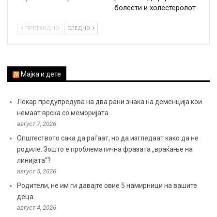
болести и холестеролот
ПРЕТХОДНО
СЛЕДНО
Мајка и дете
Лекар предупредува на два рани знака на деменција кои
немаат врска со меморијата
август 7, 2026
Општеството сака да раѓаат, но да изгледаат како да не
родиле: Зошто е проблематична фразата „враќање на
линијата“?
август 5, 2026
Родители, не им ги давајте овие 5 намирници на вашите
деца
август 4, 2026