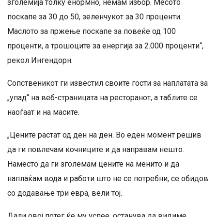
зголемија толку енормно, немам избор. Месото
поскапе за 30 до 50, зеленчукот за 30 проценти.
Маслото за пржење поскапе за повеќе од 100
проценти, а трошоците за енергија за 2.000 проценти“,
рекол Ингендорн.
Сопственикот ги известил своите гости за наплатата за
„упад“ на веб-страницата на ресторанот, а таблите се
наоѓаат и на масите.
„Цените растат од ден на ден. Во еден момент решив
да ги повлечам кочниците и да направам нешто.
Наместо да ги зголемам цените на менито и да
наплаќам вода и работи што не се потребни, се обидов
со додавање три евра, вели тој.
Дали овој потег ќе му успее, останува да видиме.