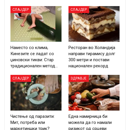
СЛАЈДЕР
СЛАЈДЕР
Наместо со клима,
Ресторан во Холандија
Кинезите се ладат со
направи тирамису долг
џиновски тикви: Стар
300 метри и постави
традиционален метод…
национален рекорд
СЛАЈДЕР
ЗДРАВЈЕ
Чистење од паразити:
Една намирница би
Мит, потреба или
можела да го намали
маркетиншки трик?
ризикот од срцеви