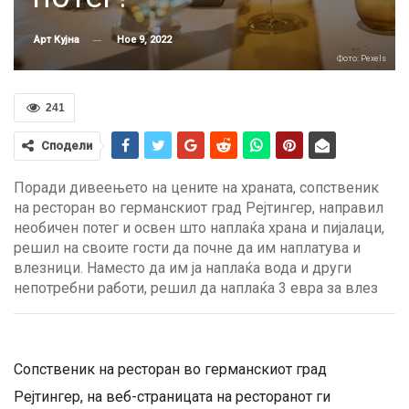
Ное 9, 2022
Арт Кујна
Фото: Pexels
241
Сподели
Поради дивеењето на цените на храната, сопственик
на ресторан во германскиот град Рејтингер, направил
необичен потег и освен што наплаќа храна и пијалаци,
решил на своите гости да почне да им наплатува и
влезници. Наместо да им ја наплаќа вода и други
непотребни работи, решил да наплаќа 3 евра за влез
Сопственик на ресторан во германскиот град
Рејтингер, на веб-страницата на ресторанот ги