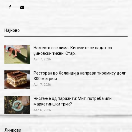
Најново
Наместо со клима, Кинезите се ладат со
џиновски тикви: Стар…
Авг 7, 2026
Ресторан во Холандија направи тирамису долг
300 метри и…
Авг 7, 2026
Чистење од паразити: Мит, потреба или
маркетиншки трик?
Авг 6, 2026
Линкови