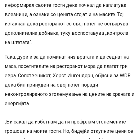
информирал своите гости дека почнал да наплатува
влезници, а ознаки со цената стојат и на масите. Тој
истакнал дека ресторанот со овој потег не остварува
дополнителна добивка, туку воспоставува „контрола
на штетата“.
Така, дури и за да поминат низ вратата и да седнат на
маса, посетителите на ресторанот мора да платат три
евра. Сопственикот, Хорст Ингендорн, објасни за WDR
дека бил принуден на овој потег поради
неконтролираното зголемување на цените на храната и
енергијата.
„Би сакал да избегнам да ги префрлам зголемените
трошоци на моите гости. Но, бидејќи откупните цени се