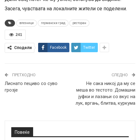
Засега, чувствата на локалните жители се поделени.
влезници
германски град
ресторан
241
Сподели
Facebook
Twitter
ПРЕТХОДНО
СЛЕДНО
Лиснато пециво со суво
Не сака никој да му се
грозје
меша во тестото: Домашни
јуфки и лазањи со вкус на
лук, вргањ, блитва, куркума
Повеќе