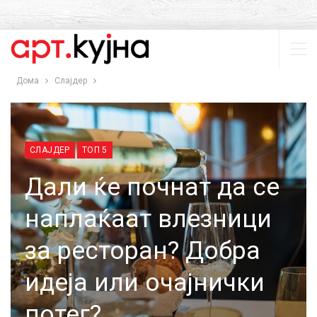
Дома
Слајдер
СЛАЈДЕР
ТОП 5
Дали ќе почнат да се
наплаќаат влезници
за ресторан? Добра
идеја или очајнички
потег?