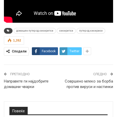
домашен путер од кикиритки
кикиритки
путер од кикирики
1,392
Сподели
Facebook
Twitter
ПРЕТХОДНО
СЛЕДНО
Направете ги најдобрите
Совршено млеко за борба
домашни чварки
против вируси и настинки
Повеќе