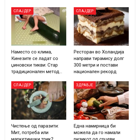
СЛАЈДЕР
СЛАЈДЕР
Наместо со клима,
Ресторан во Холандија
Кинезите се ладат со
направи тирамису долг
џиновски тикви: Стар
300 метри и постави
традиционален метод…
национален рекорд
СЛАЈДЕР
ЗДРАВЈЕ
Чистење од паразити:
Една намирница би
Мит, потреба или
можела да го намали
маркетиншки трик?
ризикот од срцеви