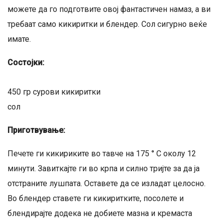
можете да го подготвите овој фантастичен намаз, а ви
требаат само кикиритки и блендер. Сол сигурно веќе
имате.
Состојки:
450 гр сурови кикиритки
сол
Приготвување:
Печете ги кикириките во тавче на 175 ° C околу 12
минути. Завиткајте ги во крпа и силно тријте за да ја
отстраните лушпата. Оставете да се изладат целосно.
Во блендер ставете ги кикиритките, посолете и
блендирајте додека не добиете мазна и кремаста