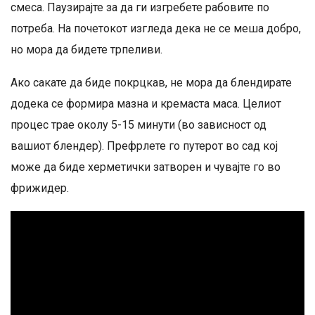
смеса. Паузирајте за да ги изгребете рабовите по
потреба. На почетокот изгледа дека не се меша добро,
но мора да бидете трпеливи.
Ако сакате да биде покрцкав, не мора да блендирате
додека се формира мазна и кремаста маса. Целиот
процес трае околу 5-15 минути (во зависност од
вашиот блендер). Префрлете го путерот во сад кој
може да биде херметички затворен и чувајте го во
фрижидер.