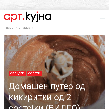
Дома
Слајдер
СЛАЈДЕР
СОВЕТИ
Домашен путер од
кикиритки од 2
состојки (ВИДЕО)