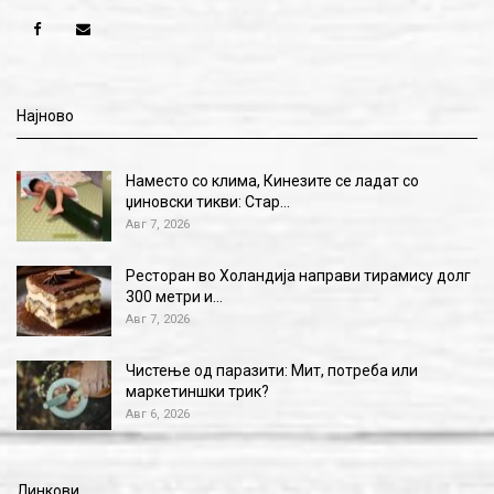
Најново
Наместо со клима, Кинезите се ладат со
џиновски тикви: Стар…
Авг 7, 2026
Ресторан во Холандија направи тирамису долг
300 метри и…
Авг 7, 2026
Чистење од паразити: Мит, потреба или
маркетиншки трик?
Авг 6, 2026
Линкови