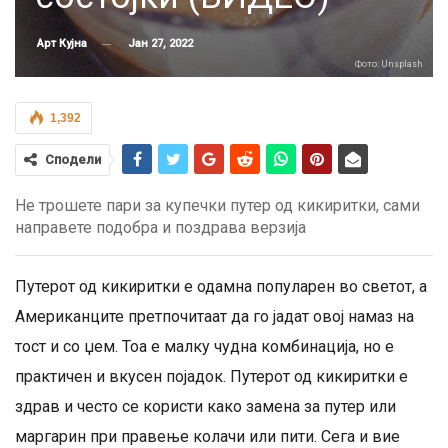
Јан 27, 2022
Арт Кујна
Фото: Unsplash
1,392
Сподели
Не трошете пари за купечки путер од кикиритки, сами
направете подобра и поздрава верзија
Путерот од кикиритки е одамна популарен во светот, а
Американците претпочитаат да го јадат овој намаз на
тост и со џем. Тоа е малку чудна комбинација, но е
практичен и вкусен појадок. Путерот од кикиритки е
здрав и често се користи како замена за путер или
маргарин при правење колачи или пити. Сега и вие