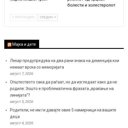
болести и холестеролот
ПРЕТХОДНО
СЛЕДНО
Мајка и дете
Лекар предупредува на два рани знака на деменција кои
немаат врска со меморијата
август 7, 2026
Општеството сака да раѓаат, но да изгледаат како да не
родиле: Зошто е проблематична фразата „враќање на
линијата“?
август 5, 2026
Родители, не им ги давајте овие 5 намирници на вашите
деца
август 4, 2026