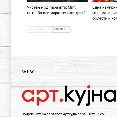
Чистење од паразити: Мит,
Една намирн
потреба или маркетиншки трик?
го намали ри
болести и хо
ПРЕТХОДНО
СЛЕДНО
ЗА НАС
Содржините на порталот Арткујна се заштитени со