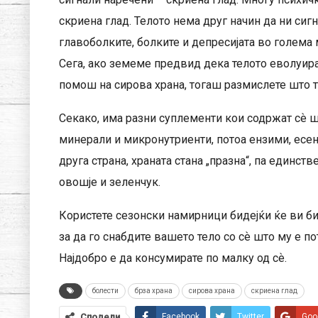
скриена глад. Телото нема друг начин да ни сиг
главоболките, болките и депресијата во голема м
Сега, ако земеме предвид дека телото еволуирал
помош на сирова храна, тогаш размислете што 
Секако, има разни суплементи кои содржат сѐ ш
минерали и микронутриенти, потоа ензими, есен
друга страна, храната стана „празна“, па единст
овошје и зеленчук.
Користете сезонски намирници бидејќи ќе ви би
за да го снабдите вашето тело со сѐ што му е по
Најдобро е да консумирате по малку од сѐ.
болести
брза храна
сирова храна
скриена глад
Сподели
Facebook
Twitter
Goo