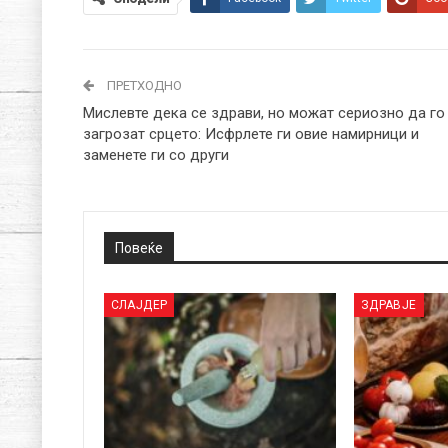
ПРЕТХОДНО
Мислевте дека се здрави, но можат сериозно да го
загрозат срцето: Исфрлете ги овие намирници и
заменете ги со други
Повеќе
СЛАЈДЕР
ЗДРАВЈЕ