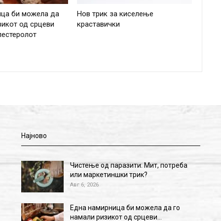
ица би можела да
Нов трик за киселење
зикот од срцеви
краставички
лестеролот
Најново
Чистење од паразити: Мит, потреба
или маркетиншки трик?
Авг 6, 2026
Една намирница би можела да го
намали ризикот од срцеви…