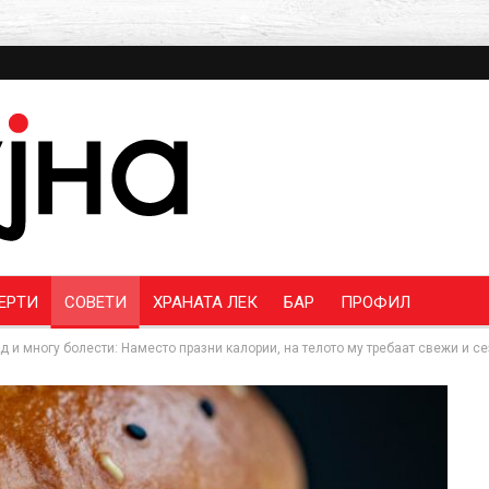
ЕРТИ
СОВЕТИ
ХРАНАТА ЛЕК
БАР
ПРОФИЛ
 и многу болести: Наместо празни калории, на телото му требаат свежи и с