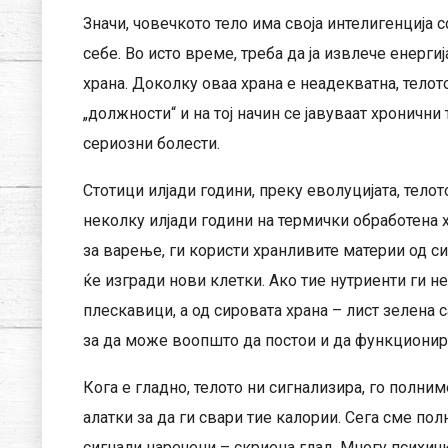
Значи, човечкото тело има своја интелигенција со
себе. Во исто време, треба да ја извлече енерги
храна. Доколку оваа храна е неадекватна, тело
„должности“ и на тој начин се јавуваат хронични 
сериозни болести.
Стотици илјади години, преку еволуцијата, телот
неколку илјади години на термички обработена х
за варење, ги користи хранливите материи од с
ќе изгради нови клетки. Ако тие нутриенти ги н
плескавици, а од сировата храна – лист зелена с
за да може воопшто да постои и да функционир
Кога е гладно, телото ни сигнализира, го полним
алатки за да ги свари тие калории. Сега сме пол
сигнали наречени – скриена глад. Многу психич