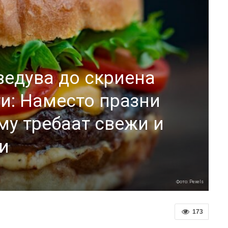
ведува до скриена
ти: Наместо празни
му требаат свежи и
и
Фото: Pexels
173