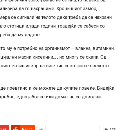
нализира да го нахраниме. Хроничниот замор,
ера се сигнали на телото дека треба да се нахрани.
о стотици илјади години, градејќи се себеси со
треба да му дадете…
то му е потребно на организмот – влакна, витамини,
цијални масни киселини… , но многу се скапи. Од
вениот евтин извор на сите тие состојки се свежото
де поевтино и ќе можете да купите повеќе. Бидејќи
требно, едно јаболко или домат не се доволни.
gle+
ReddIt
173