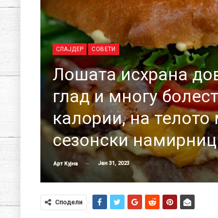
СЛАЈДЕР
СОВЕТИ
Лошата исхрана до
глад и многу болес
калории, на телото 
сезонски намирниц
Јан 31, 2023
Арт Кујна
Сподели