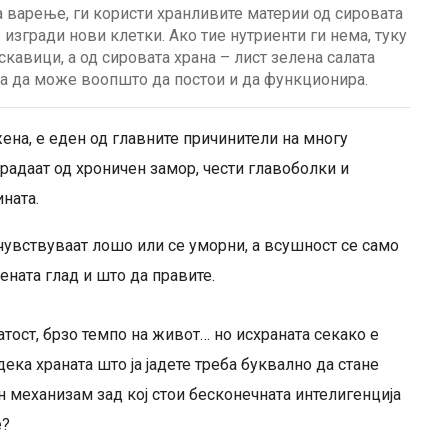
а варење, ги користи хранливите материи од сировата
 изгради нови клетки. Ако тие нутриенти ги нема, туку
кавици, а од сировата храна – лист зелена салата
 за да може воопшто да постои и да функционира.
ена, е еден од главните причинители на многу
радаат од хроничен замор, чести главоболки и
ната.
 чувствуваат лошо или се уморни, а всушност се само
ната глад и што да правите.
атост, брзо темпо на живот… но исхраната секако е
ека храната што ја јадете треба буквално да стане
н механизам зад кој стои бесконечната интелигенција
е?