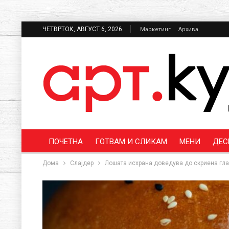
ЧЕТВРТОК, АВГУСТ 6, 2026
Маркетинг
Архива
ПОЧЕТНА
ГОТВАМ И СЛИКАМ
МЕНИ
ДЕС
Дома
Слајдер
Лошата исхрана доведува до скриена глад