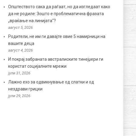
Општеството сака да раѓаат, но да изгледаат како
да не родиле: Зошто е проблематична фразата
„враќање на линијата“?
август 5, 2026
Родители, не им ги давајте овие 5 намирници на
вашите деца
август 4, 2026
И покрај забраната австралиските тинејџери ги
користат социјалните мрежи
јули 31, 2026
Лажно ехо за одвикнување од слатки и од
нездрави грицки
јули 29, 2026