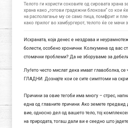
Телото ги користи соковите од сировата храна з
храна како „готови градежни блокови“ со кои ќе
на располагање му се само пица, помфрит и плес
како прилог во хамбургерот, телото ќе се мачи
Исхраната, која денес е нездрава и неурамнотеж
болести, особено хронични. Колкумина од вас ст
стомачни проблеми? Да не зборуваме за дебели
Луѓето често мислат дека имаат главоболка, се
ГЛАДНИ. Дознајте кои се сите симптоми на скрие
Причини за овие тегоби има многу – стрес, напн
една од главните причини. Ако земете предвид д
вие, односно дел од вашето тело, тој комплексе
на природата, тогаш дали ви е сеедно што јадет