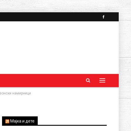
езонски намирници
Мајка и дете